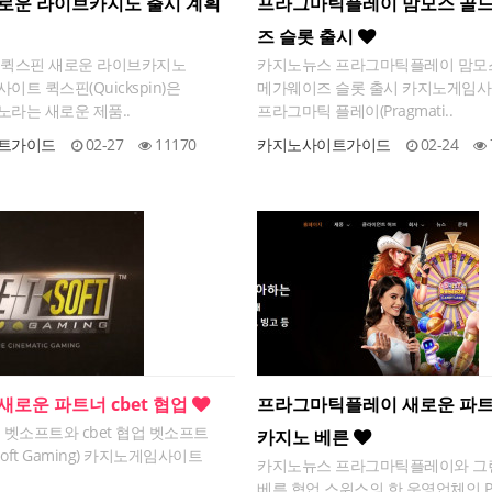
로운 라이브카지노 출시 계획
프라그마틱플레이 맘모스 골드
즈 슬롯 출시
 퀵스핀 새로운 라이브카지노
카지노뉴스 프라그마틱플레이 맘모
트 퀵스핀(Quickspin)은
메가웨이즈 슬롯 출시 카지노게임
라는 새로운 제품..
프라그마틱 플레이(Pragmati..
트가이드
02-27
11170
카지노사이트가이드
02-24
새로운 파트너 cbet 협업
프라그마틱플레이 새로운 파트
 벳소프트와 cbet 협업 벳소프트
카지노 베른
soft Gaming) 카지노게임사이트
카지노뉴스 프라그마틱플레이와 그
베른 협업 스위스의 한 운영업체인 Pas