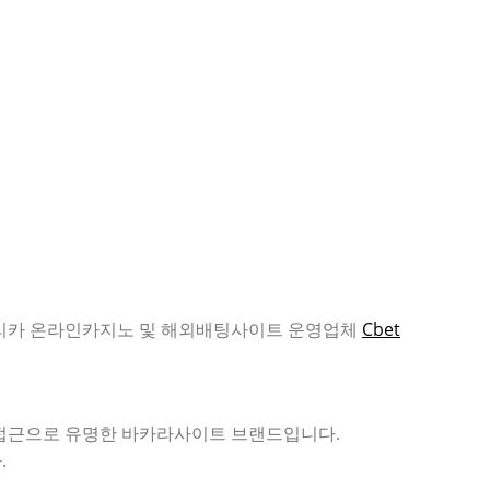
메리카 온라인카지노 및 해외배팅사이트 운영업체
Cbet
 접근으로 유명한 바카라사이트 브랜드입니다.
.