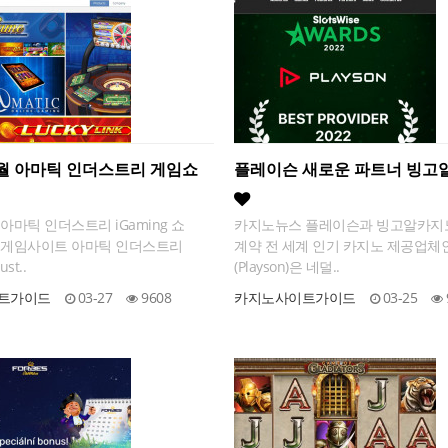
 3월 아마틱 인더스트리 게임쇼
플레이슨 새로운 파트너 빙고
아마틱 인더스트리 iGaming 쇼
카지노뉴스 플레이슨과 빙고알카지
노게임사이트 아마틱 인더스트리
계약 전 세계 인기 카지노 제공업체
ust..
(Playson)은 네덜..
트가이드
03-27
9608
카지노사이트가이드
03-25