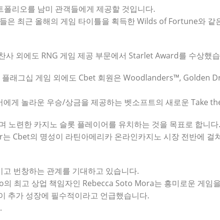
포트폴리오를 남미 관객들에게 제공할 것입니다.
 최근 올해의 게임 타이틀을 획득한 Wilds of Fortune와 
에도 RNG 게임 제공 부문에서 Starlet Award를 수상했습
와 같은 플래그십 게임 외에도 Cbet 회원은 Woodlanders™, Gold
에게 놀라운 우승/상금을 제공하는 벳소프트의 새로운 Take the 
며 노련한 카지노 슬롯 플레이어를 유치하는 것을 목표로 합니다
auer는 Cbet의 명성이 라틴아메리카 온라인카지노 시장 전반에 
적이고 번창하는 관계를 기대하고 있습니다.
no의 최고 상업 책임자인 Rebecca Soto Mora는 흥미로운 게
이 추가 성장에 필수적이라고 언급했습니다.
.