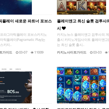
플레이 새로운 파트너 포브스
플레이앤고 최신 슬롯 검투사의
시
 프라그마틱플레이 포브스카지노
카지노뉴스 플레이앤고 검투사의 게
틱플레이(Pagramatic Play)는
출시 카지노게임사이트 플레이앤고(Pla
스카지..
는 최신 슬롯 출시..
트가이드
03-07
11009
카지노사이트가이드
03-03