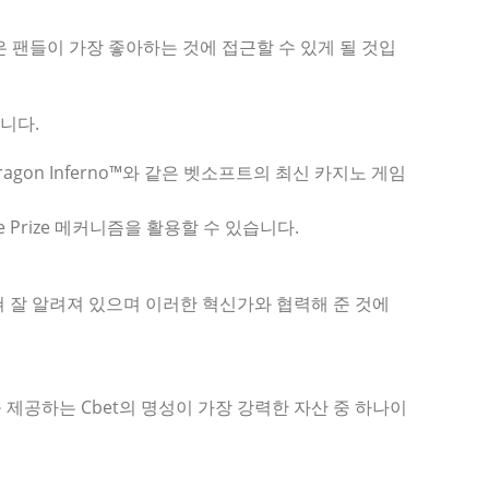
같은 팬들이 가장 좋아하는 것에 접근할 수 있게 될 것입
니다.
en Dragon Inferno™와 같은 벳소프트의 최신 카지노 게임
Prize 메커니즘을 활용할 수 있습니다.
.
걸쳐 잘 알려져 있으며 이러한 혁신가와 협력해 준 것에
임을 제공하는 Cbet의 명성이 가장 강력한 자산 중 하나이