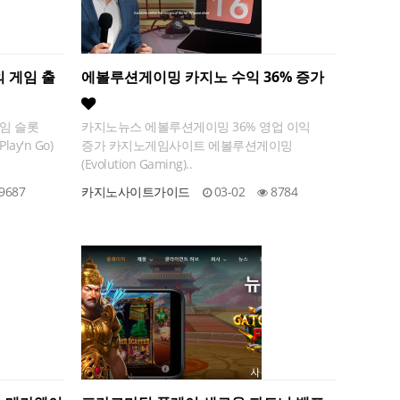
 게임 출
에볼루션게이밍 카지노 수익 36% 증가
임 슬롯
카지노뉴스 에볼루션게이밍 36% 영업 이익
y'n Go)
증가 카지노게임사이트 에볼루션게이밍
(Evolution Gaming)..
9687
카지노사이트가이드
03-02
8784