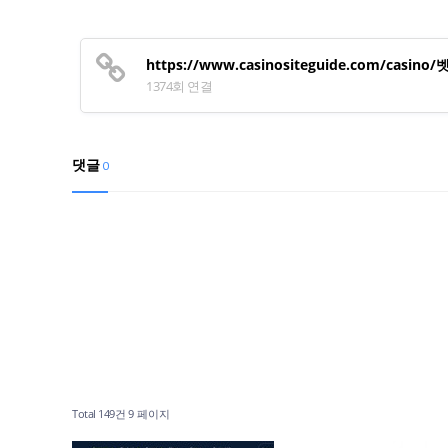
https://www.casinositeguide.com/cas
1374회 연결
댓글
0
Total 149건
9 페이지