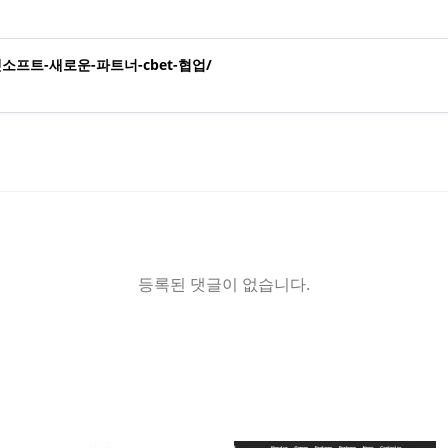
ino/벳소프트-새로운-파트너-cbet-협업/
등록된 댓글이 없습니다.