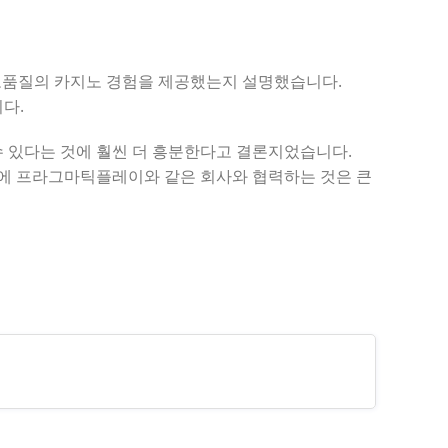
게 고품질의 카지노 경험을 제공했는지 설명했습니다.
다.
 있다는 것에 훨씬 더 흥분한다고 결론지었습니다.
문에 프라그마틱플레이와 같은 회사와 협력하는 것은 큰