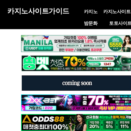
카지노사이트가이드
카지노
카지노사이트
밤문화
토토사이