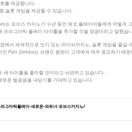
회를 제공합니다.
 슬롯 게임을 제공할 수 있습니다.
rnides는 포브스 카지노가 수년 동안 체코 플레이어들에게 어떻
 프라그마틱 플레이 타이틀을 추가할 것을 영광이라고 말했습니
장에서 세계적으로 인기 있는 라이브카지노, 슬롯 게임을 즐길 수
 Petr Zemba는 브랜드 평판이 고객에게 매우 중요하기 때
거둔 새 타이틀을 좋아할 것이라고 낙관하고 있습니다.
 새로운 발걸음을 내딛기를 기대하고 있습니다.
casino/프라그마틱플레이-새로운-파트너-포브스카지노/