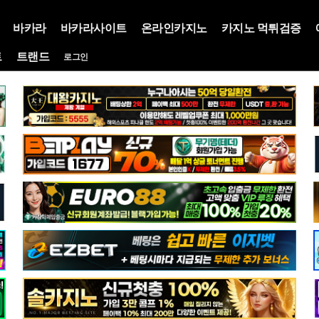
바카라
바카라사이트
온라인카지노
카지노 먹튀검증
트
트랜드
로그인