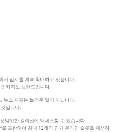
에서 입지를 계속 확대하고 있습니다.
라인카지노 브랜드입니다.
 뉴스 자체는 놀라운 일이 아닙니다.
 것입니다.
광범위한 컬렉션에 액세스할 수 있습니다.
Gold™를 포함하여 최대 12개의 인기 온라인 슬롯을 재생하