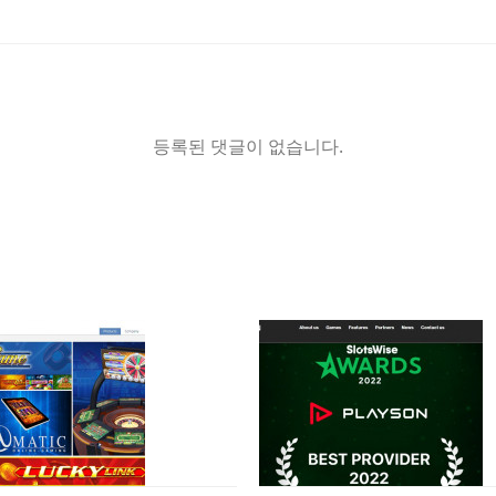
등록된 댓글이 없습니다.