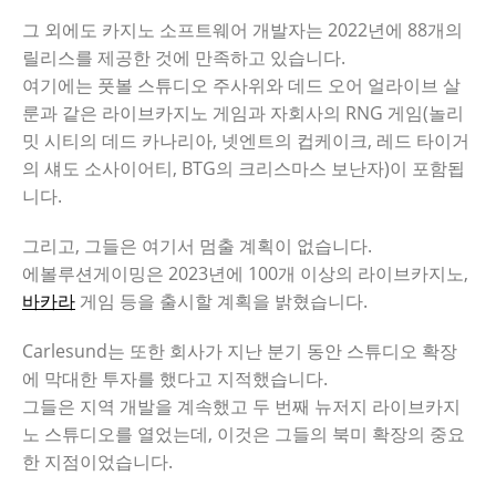
그 외에도 카지노 소프트웨어 개발자는 2022년에 88개의
릴리스를 제공한 것에 만족하고 있습니다.
여기에는 풋볼 스튜디오 주사위와 데드 오어 얼라이브 살
룬과 같은 라이브카지노 게임과 자회사의 RNG 게임(놀리
밋 시티의 데드 카나리아, 넷엔트의 컵케이크, 레드 타이거
의 섀도 소사이어티, BTG의 크리스마스 보난자)이 포함됩
니다.
그리고, 그들은 여기서 멈출 계획이 없습니다.
에볼루션게이밍은 2023년에 100개 이상의 라이브카지노,
바카라
게임 등을 출시할 계획을 밝혔습니다.
Carlesund는 또한 회사가 지난 분기 동안 스튜디오 확장
에 막대한 투자를 했다고 지적했습니다.
그들은 지역 개발을 계속했고 두 번째 뉴저지 라이브카지
노 스튜디오를 열었는데, 이것은 그들의 북미 확장의 중요
한 지점이었습니다.