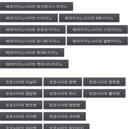
해외카지노사이트 레오베가스 카지노
해외카지노사이트 n1카지노
해외카지노사이트 888 카지노
해외카지노사이트 유로파 카지노
해외카지노사이트 스핀카지노
해외카지노사이트 유니벳 카지노
해외카지노사이트 멜벳카지노
해외카지노사이트 벳365 카지노
해외카지노사이트 잭팟시티카지노
토토사이트 마닐라
토토사이트 띵벳
토토사이트 원벳원
토토사이트 원탑벳
토토사이트 위너
토토사이트 룰라벳
토토사이트 렛츠벳
토토사이트 텐텐벳
토토사이트 이지벳
토토사이트 네라벳
토토사이트 의리벳
토토사이트 럭키비키