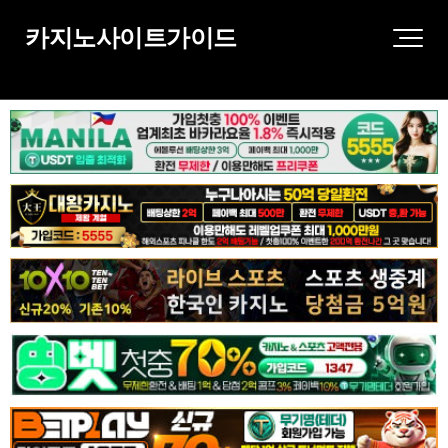
카지노사이트가이드