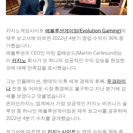
카지노게임사이트
에볼루션게이밍(Evolution Gaming)
의
재무 보고서에 따르면 2022년 4분기 영업 수익이 36% 증
가했습니다.
에볼루션의 CEO인 마틴 칼레순드(Martin Carlesund)는
이
카지노
회사가 또 하나의 성공적인 수익 상승을 완성한
것에 대해 만족감을 표시했습니다.
그는 인플레이션, 팬데믹 이후 세계 경제의 회복,
우크라이
나
전쟁 등 어려운 시장 환경에도 불구하고 지난 분기에 강
세를 보였다고 덧붙였습니다.
온라인카지노 업계에서 가장 성공적인 카지노 비즈니스 솔
루션 중 하나인 에볼루션게이밍은 재무 보고서를 공유하며
2022년 4분기 수치를 공개했습니다.
보고서에 따르면 이
카지노사이트
는 영업 수익을 36% 증