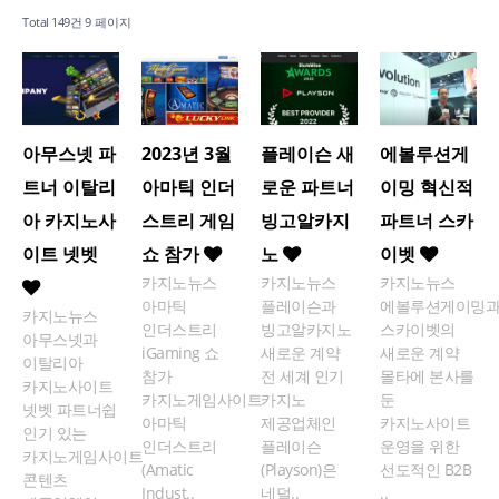
Total 149건
9 페이지
아무스넷 파
2023년 3월
플레이슨 새
에볼루션게
트너 이탈리
아마틱 인더
로운 파트너
이밍 혁신적
아 카지노사
스트리 게임
빙고알카지
파트너 스카
이트 넷벳
쇼 참가
노
이벳
카지노뉴스
카지노뉴스
카지노뉴스
아마틱
플레이슨과
에볼루션게이밍
카지노뉴스
인더스트리
빙고알카지노
스카이벳의
아무스넷과
iGaming 쇼
새로운 계약
새로운 계약
이탈리아
참가
전 세계 인기
몰타에 본사를
카지노사이트
카지노게임사이트
카지노
둔
넷벳 파트너쉽
아마틱
제공업체인
카지노사이트
인기 있는
인더스트리
플레이슨
운영을 위한
카지노게임사이트
(Amatic
(Playson)은
선도적인 B2B
콘텐츠
Indust..
네덜..
..