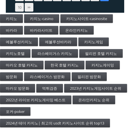
10
카지노
카지노-casino
카지노사이트-casinosite
바카라
바카라사이트
온라인카지노
에볼루션카지노
에볼루션바카라
카지노게임
카지노호텔
라스베이거스 카지노
필리핀 호텔 카지노
마카오 호텔 카지노
한국 호텔 카지노
카지노게이밍
밤문화
라스베이거스 밤문화
필리핀 밤문화
마카오 밤문화
먹튀검증
2023년 카지노게임사이트 순위
2022년 라이브 카지노게이밍 베스트
온라인카지노 순위
포커-poker
2024년 테더 카지노| 최고의 usdt 카지노사이트 순위 top13