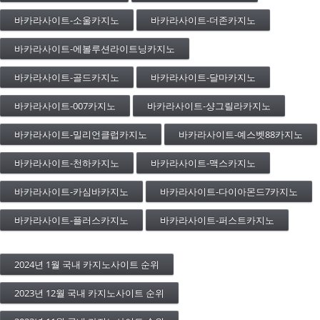
바카라사이트-소울카지노
바카라사이트-더존카지노
바카라사이트-에볼루션라이트닝카지노
바카라사이트-골드카지노
바카라사이트-달마카지노
바카라사이트-007카지노
바카라사이트-샹그릴라카지노
바카라사이트-밀리언클럽카지노
바카라사이트-예스벳88카지노
바카라사이트-천하카지노
바카라사이트-맥스카지노
바카라사이트-카심바카지노
바카라사이트-다이아몬드7카지노
바카라사이트-플러스카지노
바카라사이트-퍼스트카지노
2024년 1월 국내 카지노사이트 순위
2023년 12월 국내 카지노사이트 순위