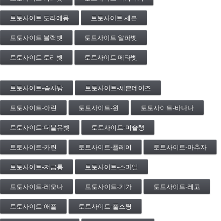
토토사이트 도라에몽
토토사이트 세븐
토토사이트 블랙벳
토토사이트 알파벳
토토사이트 토리벳
토토사이트 메타벳
토토사이트-솜사탕
토토사이트-세븐데이즈
토토사이트-아린
토토사이트-윈
토토사이트-바나나
토토사이트-더블유벳
토토사이트-미슐랭
토토사이트-카린
토토사이트-플레이
토토사이트-마추자
토토사이트-저금통
토토사이트-스마일
토토사이트-레모나
토토사이트-기가
토토사이트-레고
토토사이트-애플
토토사이트-풀스윙