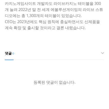
카지노게임사이트 개발자도 라이브카지노 테이블을 300
개 늘려 2022년 말 전 세계 에볼루션게이밍의 라이브 스튜
디오에는 총 1,300개의 테이블이 있었습니다.
CEO는 2023년에도 핵심 원칙에 충실하면서도 신제품을
계속 확장 및 출시할 것이라고 결론 내렸습니다.
댓글
0
등록된 댓글이 없습니다.