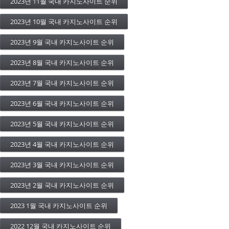
2023년 11월 국내 카지노사이트 순위
2023년 10월 국내 카지노사이트 순위
2023년 9월 국내 카지노사이트 순위
2023년 8월 국내 카지노사이트 순위
2023년 7월 국내 카지노사이트 순위
2023년 6월 국내 카지노사이트 순위
2023년 5월 국내 카지노사이트 순위
2023년 4월 국내 카지노사이트 순위
2023년 3월 국내 카지노사이트 순위
2023년 2월 국내 카지노사이트 순위
2023 1월 국내 카지노사이트 순위
2022 12월 국내 카지노사이트 순위