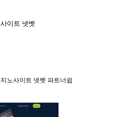
노사이트 넷벳
카지노사이트 넷벳 파트너쉽