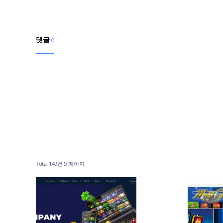
댓글
0
Total 149건
9 페이지