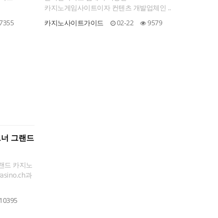
카지노게임사이트이자 컨텐츠 개발업체인 ..
7355
카지노사이트가이드
02-22
9579
너 그랜드
랜드 카지노
ino.ch과
10395