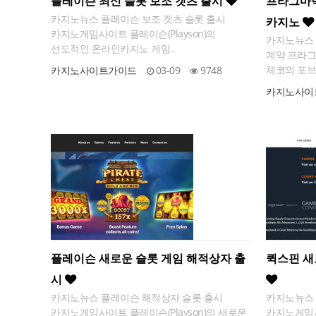
플레이슨 최신 슬롯 보조 캣츠 출시
프라그마틱
카지노뉴스 플레이슨 보조 켓츠 슬롯 출시
카지노
카지노게임사이트 플레이슨(Playson)의
카지노뉴스
선도적인 온라인카지노 게임..
계약 프라그마
체코의 포브
카지노사이트가이드
03-09
9748
카지노사이
플레이슨 새로운 슬롯 게임 해적상자 출
퀵스핀 새
시
카지노뉴스 플레이슨 해적상자 슬롯 출시
카지노뉴스
카지노게임사이트 플레이슨(Playson)의 새로운
카지노게임사이