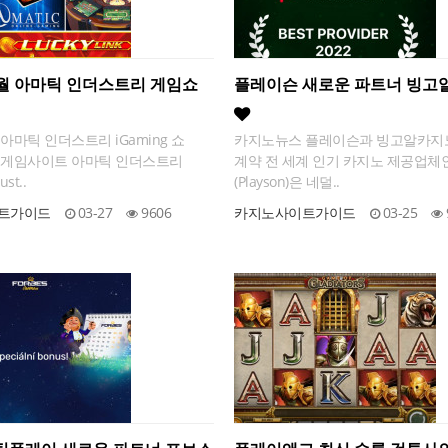
 3월 아마틱 인더스트리 게임쇼
플레이슨 새로운 파트너 빙고
아마틱 인더스트리 iGaming 쇼
카지노뉴스 플레이슨과 빙고알카지
노게임사이트 아마틱 인더스트리
계약 전 세계 인기 카지노 제공업체
ust..
(Playson)은 네덜..
트가이드
03-27
9606
카지노사이트가이드
03-25