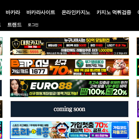
바카라
바카라사이트
온라인카지노
카지노 먹튀검증
트
트랜드
로그인