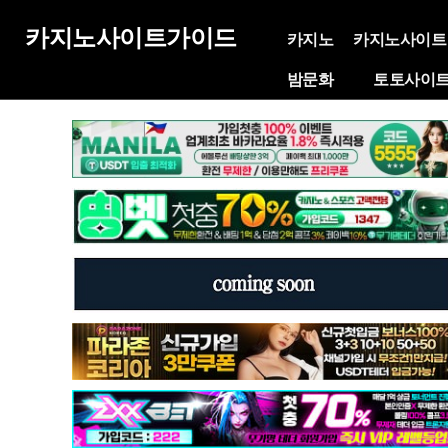
카지노사이트가이드
카지노
카지노사이트
밤문화
토토사이