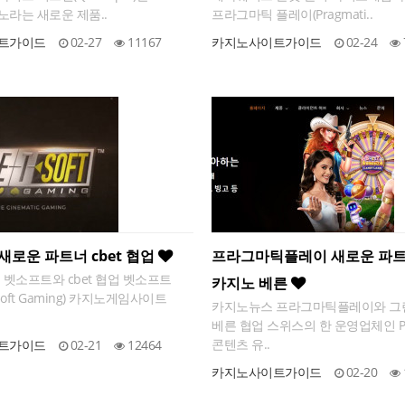
라는 새로운 제품..
프라그마틱 플레이(Pragmati..
트가이드
02-27
11167
카지노사이트가이드
02-24
새로운 파트너 cbet 협업
프라그마틱플레이 새로운 파트
 벳소프트와 cbet 협업 벳소프트
카지노 베른
soft Gaming) 카지노게임사이트
카지노뉴스 프라그마틱플레이와 그
베른 협업 스위스의 한 운영업체인 Pas
콘텐츠 유..
트가이드
02-21
12464
카지노사이트가이드
02-20