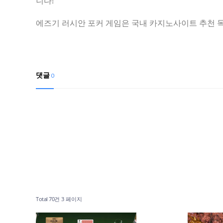
니다!
에즈기 러시안 포커 게임은 국내 카지노사이트 추천 
댓글
0
Total 70건
3 페이지