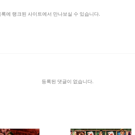
목록에 랭크된 사이트에서 만나보실 수 있습니다.
등록된 댓글이 없습니다.