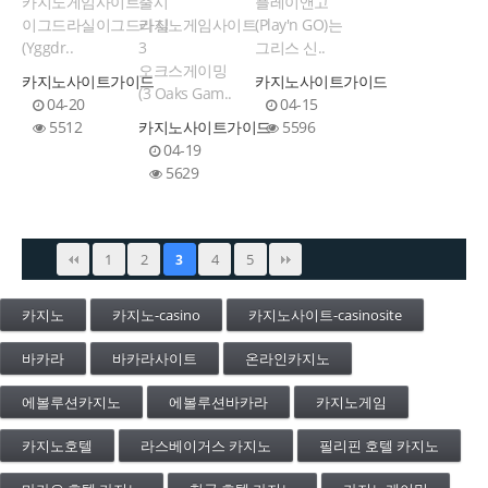
카지노게임사이트
출시
플레이앤고
이그드라실이그드라실
카지노게임사이트
(Play'n GO)는
(Yggdr..
3
그리스 신..
오크스게이밍
카지노사이트가이드
카지노사이트가이드
(3 Oaks Gam..
04-20
04-15
5512
카지노사이트가이드
5596
04-19
5629
1
2
4
5
3
카지노
카지노-casino
카지노사이트-casinosite
바카라
바카라사이트
온라인카지노
에볼루션카지노
에볼루션바카라
카지노게임
카지노호텔
라스베이거스 카지노
필리핀 호텔 카지노