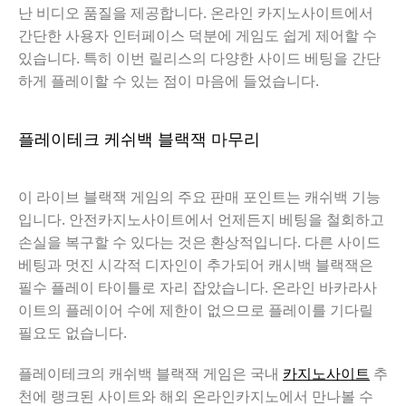
난 비디오 품질을 제공합니다. 온라인 카지노사이트에서
간단한 사용자 인터페이스 덕분에 게임도 쉽게 제어할 수
있습니다. 특히 이번 릴리스의 다양한 사이드 베팅을 간단
하게 플레이할 수 있는 점이 마음에 들었습니다.
플레이테크 케쉬백 블랙잭 마무리
이 라이브 블랙잭 게임의 주요 판매 포인트는 캐쉬백 기능
입니다. 안전카지노사이트에서 언제든지 베팅을 철회하고
손실을 복구할 수 있다는 것은 환상적입니다. 다른 사이드
베팅과 멋진 시각적 디자인이 추가되어 캐시백 블랙잭은
필수 플레이 타이틀로 자리 잡았습니다. 온라인 바카라사
이트의 플레이어 수에 제한이 없으므로 플레이를 기다릴
필요도 없습니다.
플레이테크의 캐쉬백 블랙잭 게임은 국내
카지노사이트
추
천에 랭크된 사이트와 해외 온라인카지노에서 만나볼 수