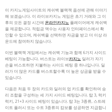
이 카지노게임사이트의 캐쉬백 블랙잭 옵션에 관해 이야기
해 보겠습니다. 이 라이브카지노 게임은 초기 거래와 그 이
후의 모든 결정 시간에
온라인카지노
플레이어에게 캐쉬백
을 제공합니다. 적립금 액수는 사용자 인터페이스에서 확
인할 수 있으며, 캐쉬백을 선택하면 자금을 받고 더 이상 라
운드에 참여하지 않습니다.
이번 블랙잭 게임에서는 캐쉬백 기능과 함께 6가지 사이드
베팅이 가능합니다. 버스트는 라이브
카지노
딜러가 자기
손을 버스트하면 지불하는 사이드 베팅 중 하나입니다. 딜
러가 더 많은 카드를 버스트할수록 더 높은 상금을 받을 수
있습니다.
다음은 처음 두 장의 카드와 딜러의 업 카드를 확인하여 승
리 조합을 구성하는 세 가지 사이드 베팅입니다. 탑 3, 럭키
럭키, 21+3 사이드 베팅이 있습니다. 탑 3는 3종류, 스트레
이트 플러시 또는 수트 3종류의 캄보를 성공하면 지급합니