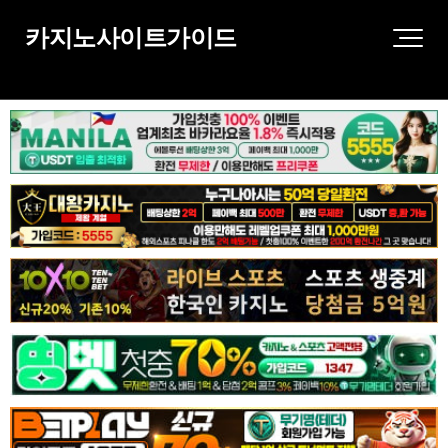
카지노사이트가이드