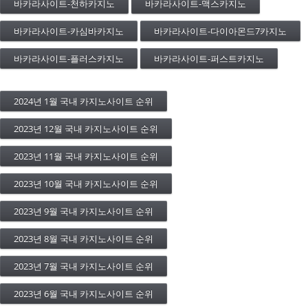
바카라사이트-천하카지노
바카라사이트-맥스카지노
바카라사이트-카심바카지노
바카라사이트-다이아몬드7카지노
바카라사이트-플러스카지노
바카라사이트-퍼스트카지노
2024년 1월 국내 카지노사이트 순위
2023년 12월 국내 카지노사이트 순위
2023년 11월 국내 카지노사이트 순위
2023년 10월 국내 카지노사이트 순위
2023년 9월 국내 카지노사이트 순위
2023년 8월 국내 카지노사이트 순위
2023년 7월 국내 카지노사이트 순위
2023년 6월 국내 카지노사이트 순위