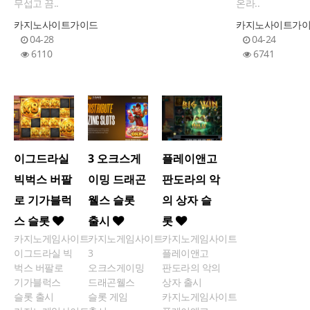
무섭고 끔..
온라..
카지노사이트가이드
카지노사이트가
04-28
04-24
6110
6741
이그드라실
3 오크스게
플레이앤고
빅벅스 버팔
이밍 드래곤
판도라의 악
로 기가블럭
웰스 슬롯
의 상자 슬
스 슬롯
출시
롯
카지노게임사이트
카지노게임사이트
카지노게임사이트
이그드라실 빅
3
플레이앤고
벅스 버팔로
오크스게이밍
판도라의 악의
기가블럭스
드래곤웰스
상자 출시
슬롯 출시
슬롯 게임
카지노게임사이트