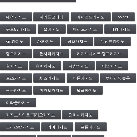
대왕카지노
파라존코리아
에이전트카지노
xxbet
유로88카지노
솔카지노
메리트카지노
더킹카지노
sm카지노
AX카지노
헤라카지노
뉴헤븐카지노
랭크카지노
썬시티카지노
카지노사이트-랭크카지노
월카지노
슈퍼카지노
제왕카지노
아인카지노
토스카지노
체스카지노
아톰카지노
하이리밋슬롯
짱구카지노
마카오카지노
월클카지노
미라클카지노
카지노사이트-파라오카지노
럼피쉬카지노
크리스탈카지노
리버카지노
프롬카지노