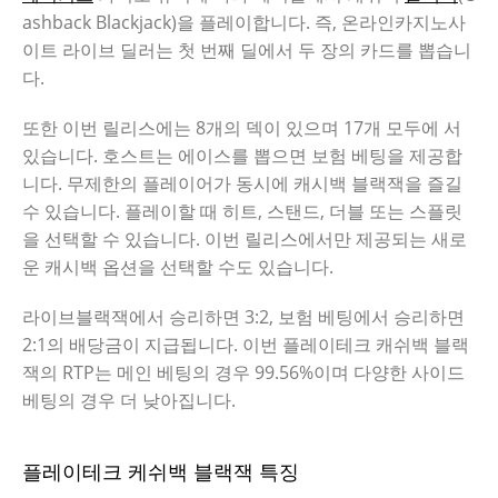
ashback Blackjack)을 플레이합니다. 즉, 온라인카지노사
이트 라이브 딜러는 첫 번째 딜에서 두 장의 카드를 뽑습니
다.
또한 이번 릴리스에는 8개의 덱이 있으며 17개 모두에 서
있습니다. 호스트는 에이스를 뽑으면 보험 베팅을 제공합
니다. 무제한의 플레이어가 동시에 캐시백 블랙잭을 즐길
수 있습니다. 플레이할 때 히트, 스탠드, 더블 또는 스플릿
을 선택할 수 있습니다. 이번 릴리스에서만 제공되는 새로
운 캐시백 옵션을 선택할 수도 있습니다.
라이브블랙잭에서 승리하면 3:2, 보험 베팅에서 승리하면
2:1의 배당금이 지급됩니다. 이번 플레이테크 캐쉬백 블랙
잭의 RTP는 메인 베팅의 경우 99.56%이며 다양한 사이드
베팅의 경우 더 낮아집니다.
플레이테크 케쉬백 블랙잭 특징