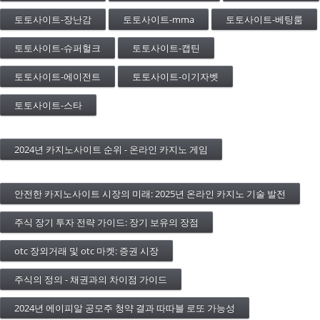
토토사이트-장난감
토토사이트-mma
토토사이트-베팅룸
토토사이트-슈퍼헐크
토토사이트-캡틴
토토사이트-에이전트
토토사이트-이기자벳
토토사이트-스타
2024년 카지노사이트 순위 - 온라인 카지노 게임
안전한 카지노사이트 시장의 미래: 2025년 온라인 카지노 기술 발전
주식 장기 투자 전략 가이드: 장기 보유의 장점
otc 장외거래 및 otc 마켓: 증권 시장
주식의 정의 - 채권과의 차이점 가이드
2024년 에이피알 공모주 청약 결과 따따블 로또 가능성