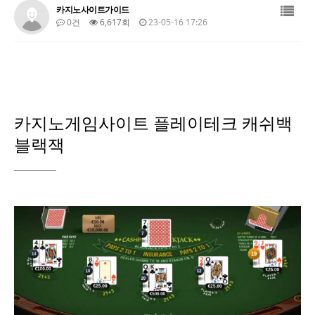
카지노사이트가이드
0건
6,617회
23-05-16 17:26
카지노게임사이트 플레이테크 캐쉬백
블랙잭