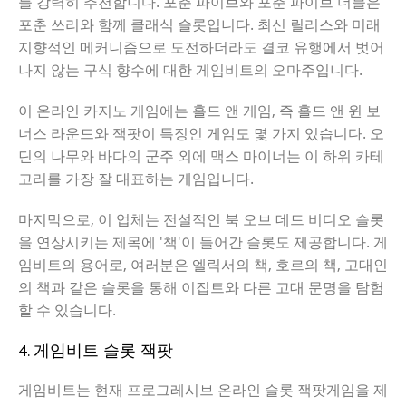
를 강력히 추천합니다. 포춘 파이브와 포춘 파이브 더블은
포춘 쓰리와 함께 클래식 슬롯입니다. 최신 릴리스와 미래
지향적인 메커니즘으로 도전하더라도 결코 유행에서 벗어
나지 않는 구식 향수에 대한 게임비트의 오마주입니다.
이 온라인 카지노 게임에는 홀드 앤 게임, 즉 홀드 앤 윈 보
너스 라운드와 잭팟이 특징인 게임도 몇 가지 있습니다. 오
딘의 나무와 바다의 군주 외에 맥스 마이너는 이 하위 카테
고리를 가장 잘 대표하는 게임입니다.
마지막으로, 이 업체는 전설적인 북 오브 데드 비디오 슬롯
을 연상시키는 제목에 '책'이 들어간 슬롯도 제공합니다. 게
임비트의 용어로, 여러분은 엘릭서의 책, 호르의 책, 고대인
의 책과 같은 슬롯을 통해 이집트와 다른 고대 문명을 탐험
할 수 있습니다.
4. 게임비트 슬롯 잭팟
게임비트는 현재 프로그레시브 온라인 슬롯 잭팟게임을 제