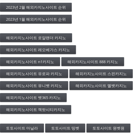
2023년 2월 해외카지노사이트 순위
2023년 1월 해외카지노사이트 순위
해외카지노사이트 로얄팬더 카지노
해외카지노사이트 레오베가스 카지노
해외카지노사이트 n1카지노
해외카지노사이트 888 카지노
해외카지노사이트 유로파 카지노
해외카지노사이트 스핀카지노
해외카지노사이트 유니벳 카지노
해외카지노사이트 멜벳카지노
해외카지노사이트 벳365 카지노
해외카지노사이트 잭팟시티카지노
토토사이트 마닐라
토토사이트 띵벳
토토사이트 원벳원