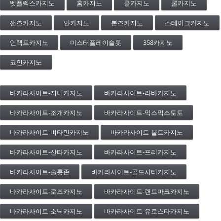
벳플렉스카지노
홈카지노
쿨카지노
쿨카지노
샌즈카지노
얀카지노
본즈카지노
스테이크카지노
언택트카지노
미스터플레이슬롯
358카지노
코인카지노
바카라사이트-지니카지노
바카라사이트-라바카지노
바카라사이트-조개카지노
바카라사이트-믹스믹스토토
바카라사이트-비타민카지노
바카라사이트-볼트카지노
바카라사이트-산타카지노
바카라사이트-프리카지노
바카라사이트-슬롯존
바카라사이트-골드시티카지노
바카라사이트-로즈카지노
바카라사이트-랜드마크카지노
바카라사이트-소닉카지노
바카라사이트-유로스타카지노