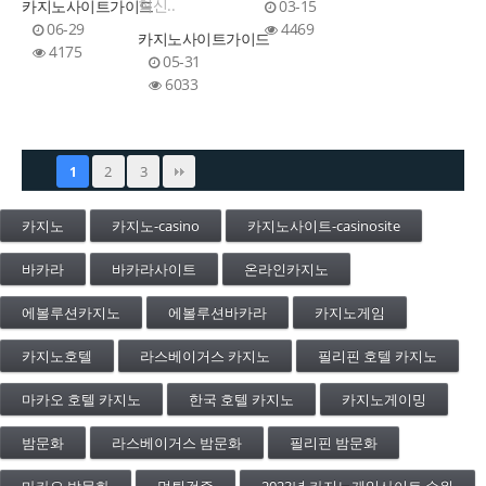
혁신..
카지노사이트가이드
03-15
06-29
4469
카지노사이트가이드
4175
05-31
6033
2
3
1
카지노
카지노-casino
카지노사이트-casinosite
바카라
바카라사이트
온라인카지노
에볼루션카지노
에볼루션바카라
카지노게임
카지노호텔
라스베이거스 카지노
필리핀 호텔 카지노
마카오 호텔 카지노
한국 호텔 카지노
카지노게이밍
밤문화
라스베이거스 밤문화
필리핀 밤문화
마카오 밤문화
먹튀검증
2023년 카지노게임사이트 순위