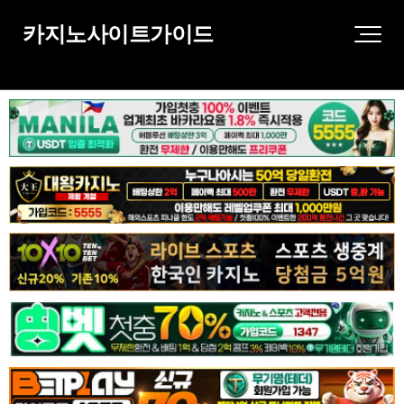
카지노사이트가이드