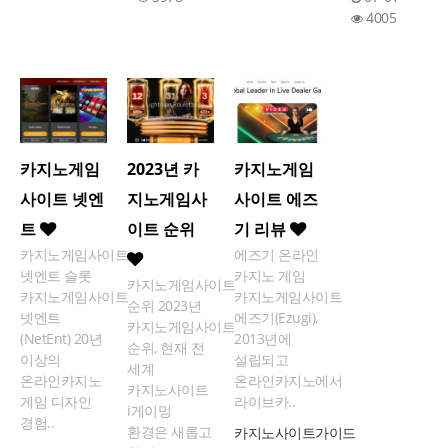
4005
카지노게임
2023년 카
카지노게임
사이트 넷엔
지노게임사
사이트 에즈
트
이트 순위
기 리뷰
카지노게임사이트
에즈기 온라인
넷엔트 슬롯
카지노 게임
카지노게임사이트
카지노게임사이트
카지노게임사이트
순위 2023년
넷엔트
에즈기(Ezugi),
카지노게임사이트
(NetEnt) 20년
2013년에
순위, 현재 전
이상의
설립되고
세계
온라인카지노
온라인카지노에서
카지노사이트
게임 디자인
라이브카..
i게이밍
경험..
환경은 새롭고
카지노사이트가이드