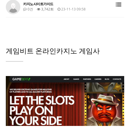
카지노사이트가이드
0건
3,742회
23-11-13 09:58
게임비트 온라인카지노 게임사