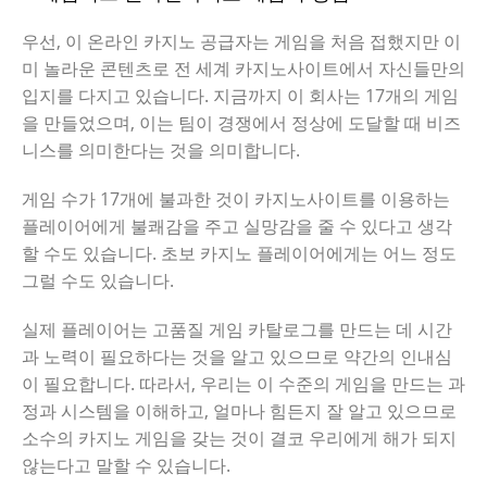
우선, 이 온라인 카지노 공급자는 게임을 처음 접했지만 이
미 놀라운 콘텐츠로 전 세계 카지노사이트에서 자신들만의
입지를 다지고 있습니다. 지금까지 이 회사는 17개의 게임
을 만들었으며, 이는 팀이 경쟁에서 정상에 도달할 때 비즈
니스를 의미한다는 것을 의미합니다.
게임 수가 17개에 불과한 것이 카지노사이트를 이용하는
플레이어에게 불쾌감을 주고 실망감을 줄 수 있다고 생각
할 수도 있습니다. 초보 카지노 플레이어에게는 어느 정도
그럴 수도 있습니다.
실제 플레이어는 고품질 게임 카탈로그를 만드는 데 시간
과 노력이 필요하다는 것을 알고 있으므로 약간의 인내심
이 필요합니다. 따라서, 우리는 이 수준의 게임을 만드는 과
정과 시스템을 이해하고, 얼마나 힘든지 잘 알고 있으므로
소수의 카지노 게임을 갖는 것이 결코 우리에게 해가 되지
않는다고 말할 수 있습니다.