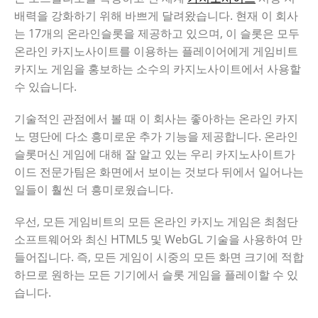
배력을 강화하기 위해 바쁘게 달려왔습니다. 현재 이 회사
는 17개의 온라인슬롯을 제공하고 있으며, 이 슬롯은 모두
온라인 카지노사이트를 이용하는 플레이어에게 게임비트
카지노 게임을 홍보하는 소수의 카지노사이트에서 사용할
수 있습니다.
기술적인 관점에서 볼 때 이 회사는 좋아하는 온라인 카지
노 명단에 다소 흥미로운 추가 기능을 제공합니다. 온라인
슬롯머신 게임에 대해 잘 알고 있는 우리 카지노사이트가
이드 전문가팀은 화면에서 보이는 것보다 뒤에서 일어나는
일들이 훨씬 더 흥미로웠습니다.
우선, 모든 게임비트의 모든 온라인 카지노 게임은 최첨단
소프트웨어와 최신 HTML5 및 WebGL 기술을 사용하여 만
들어집니다. 즉, 모든 게임이 시중의 모든 화면 크기에 적합
하므로 원하는 모든 기기에서 슬롯 게임을 플레이할 수 있
습니다.