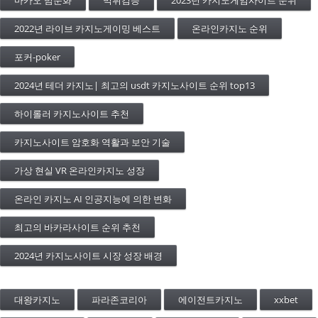
2022년 라이브 카지노게이밍 베스트
온라인카지노 순위
포커-poker
2024년 테더 카지노| 최고의 usdt 카지노사이트 순위 top13
하이롤러 카지노사이트 추천
카지노사이트 암호화 역활과 보안 기술
가상 현실 VR 온라인카지노 성장
온라인 카지노 AI 인공지능에 의한 변화
최고의 바카라사이트 순위 추천
2024년 카지노사이트 시장 성장 배경
대왕카지노
파라존코리아
에이전트카지노
xxbet