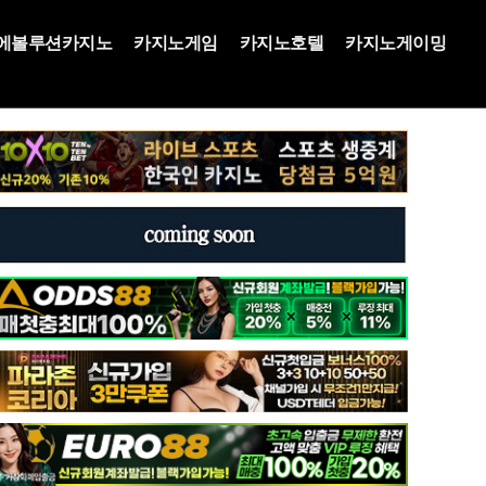
에볼루션카지노
카지노게임
카지노호텔
카지노게이밍