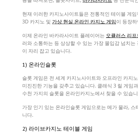
현재 이러한 카지노사이트들은 전통적인 테이블 게임
3D 카지노 및
가상 현실 온라인 카지노 게임
이 등장하
이제 온라인 바카라사이트 플레이어는
오큘러스 리프트(O
러와 소통하는 등 상상할 수 있는 가장 몰입감 넘치는
이 자리 잡고 있습니다.
1) 온라인슬롯
슬롯 게임은 전 세계 카지노사이트와 오프라인 카지노 
미진진한 기능을 갖추고 있습니다. 클래식 3 릴 게임과
수천 가지의 슬롯을 온라인카지노에서 찾을 수 있습니
가장 인기 있는 온라인슬롯 게임으로는 메가 물라, 스
니다.
2) 라이브카지노 테이블 게임