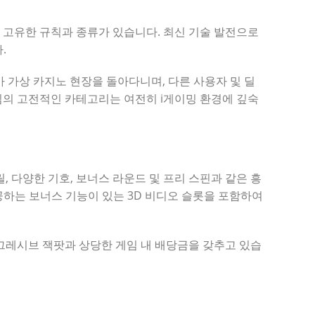
 고유한 규칙과 종류가 있습니다. 최신 기술 발전으로
.
가 가상 카지노 현장을 돌아다니며, 다른 사용자 및 딜
게임의 고전적인 카테고리는 여전히 i게이밍 환경에 깊숙
 다양한 기호, 보너스 라운드 및 프리 스핀과 같은 흥
제공하는 보너스 기능이 있는 3D 비디오 슬롯을 포함하여
로그레시브 잭팟과 상당한 게임 내 배당금을 갖추고 있습