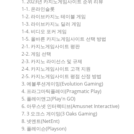
1. 2023년 카지노게임사이트 순위 리뷰
1-1. 온라인슬롯
1-2. 라이브카지노 테이블 게임
1-3. 라이브카지노 딜러 게임
1-4. 비디오 포커 게임
1-5. 올바른 카지노게임사이트 선택 방법
2-1. 카지노게임사이트 평판
2-2. 게임 선택
2-3. 카지노 라이선스 및 규제
2-4. 카지노게임사이트 고객 지원
2-5. 카지노게임사이트 평점 산정 방법
3. 에볼루션게이밍(Evolution Gaming)
4. 프라그마틱플레이(Pragmatic Play)
5. 플레이앤고(Play'n GO)
6. 아무스넷 인터랙티브(Amusnet Interactive)
7. 3 오크스 게이밍(3 Oaks Gaming)
8. 넷엔트(NetEnt)
9. 플레이슨(Playson)