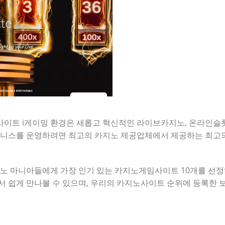
노사이트 i게이밍 환경은 새롭고 혁신적인 라이브카지노, 온라인슬
즈니스를 운영하려면 최고의 카지노 제공업체에서 제공하는 최고의
지노 마니아들에게 가장 인기 있는 카지노게임사이트 10개를 선정
 쉽게 만나볼 수 있으며, 우리의 카지노사이트 순위에 등록한 