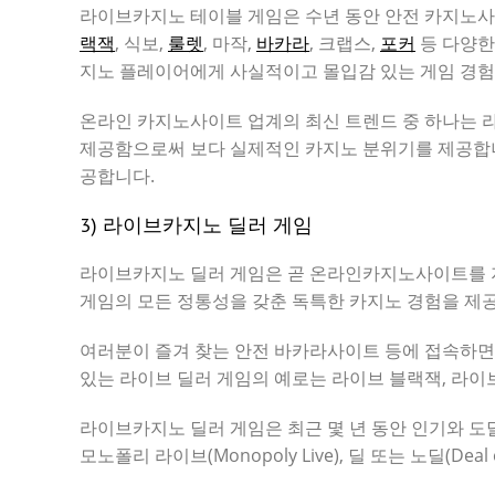
라이브카지노 테이블 게임은 수년 동안 안전 카지노
랙잭
, 식보,
룰렛
, 마작,
바카라
, 크랩스,
포커
등 다양한
지노 플레이어에게 사실적이고 몰입감 있는 게임 경험
온라인 카지노사이트 업계의 최신 트렌드 중 하나는 라
제공함으로써 보다 실제적인 카지노 분위기를 제공합니다
공합니다.
3) 라이브카지노 딜러 게임
라이브카지노 딜러 게임은 곧 온라인카지노사이트를 
게임의 모든 정통성을 갖춘 독특한 카지노 경험을 제공
여러분이 즐겨 찾는 안전 바카라사이트 등에 접속하면 
있는 라이브 딜러 게임의 예로는 라이브 블랙잭, 라이브
라이브카지노 딜러 게임은 최근 몇 년 동안 인기와 
모노폴리 라이브(Monopoly Live), 딜 또는 노딜(De