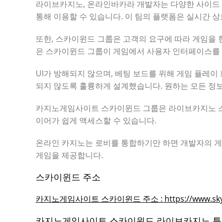
라이브카지노, 온라인바카라 개발자는 다양한 사이드 베
통해 이용할 수 있습니다. 이 팀의 플랫폼은 실시간 
또한, 스카이윈드 그룹은 고객의 요구에 따라 게임을 
은 스카이윈드 그룹이 게임에서 사용자 인터페이스를 
UI가 방해되지 않으며, 베팅 보드를 위해 게임 플
되지 않도록 훌륭하게 설계했습니다. 원하는 모든 정보
카지노게임사이트 스카이윈드 그룹은 라이브카지노 스
이어가 쉽게 액세스할 수 있습니다.
온라인 카지노는 로비를 통합하기만 하면 개발자의 게
게임을 제공합니다.
스카이윈드 주소
카지노게임사이트 스카이윈드 주소 : https://www.skyw
카지노게임사이트 스카이윈드 라이브카지노 