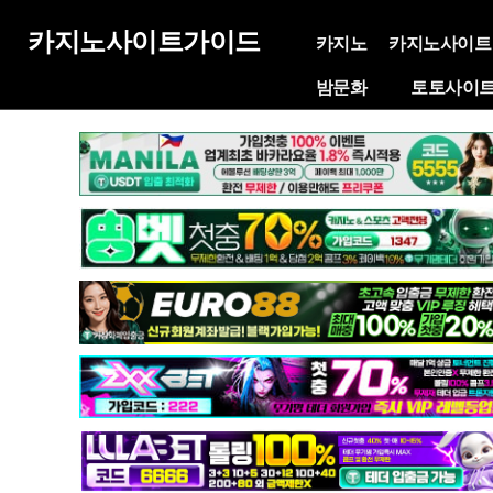
카지노사이트가이드
카지노
카지노사이트
밤문화
토토사이