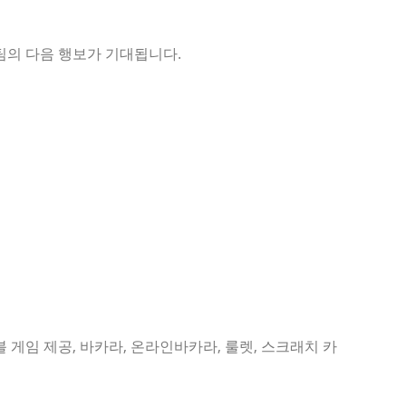
팀의 다음 행보가 기대됩니다.
블 게임 제공, 바카라, 온라인바카라, 룰렛, 스크래치 카