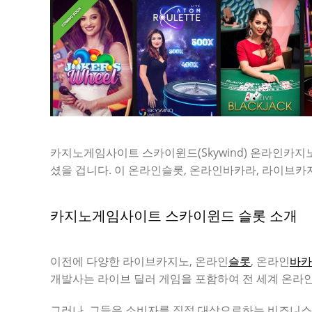
카지노게임사이트 스카이윈드(Skywind) 온라인카
셨을 겁니다. 이 온라인슬롯, 온라인바카라, 라이브
카지노게임사이트 스카이윈드 슬롯 소개
이전에 다양한 라이브카지노, 온라인
슬롯
, 온라인
바카
개발사는 라이브 딜러 게임을 포함하여 전 세계 온라
그러나, 그들은 소비자를 직접 대상으로하는 비즈니스는