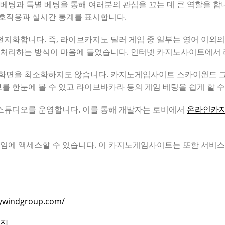
팅과 특별 베팅을 통해 여러분의 관심을 끄는 데 큰 역할을 합
상호작용과 실시간 통계를 표시합니다.
현지화합니다. 즉, 라이브카지노 딜러 게임 중 일부는 영어 이
처리하는 방식이 마음에 들었습니다. 인터넷 카지노사이트에서 
레이 화면을 최소화하지도 않습니다. 카지노게임사이트 스카이윈드 
를 한눈에 볼 수 있고 라이브바카라 등의 게임 베팅을 쉽게 할 수
튜디오를 운영합니다. 이를 통해 개발자는 로비에서
온라인카
임에 액세스할 수 있습니다. 이 카지노게임사이트는 또한 서비
indgroup.com/
특징