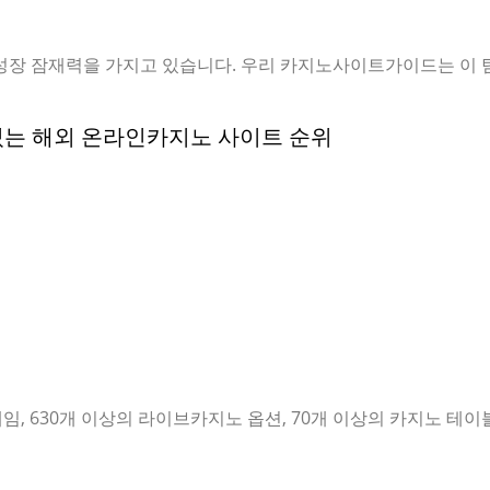
성장 잠재력을 가지고 있습니다. 우리 카지노사이트가이드는 이 
는 해외 온라인카지노 사이트 순위
임, 630개 이상의 라이브카지노 옵션, 70개 이상의 카지노 테이