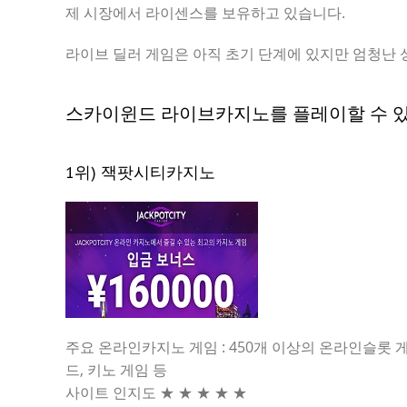
제 시장에서 라이센스를 보유하고 있습니다.
라이브 딜러 게임은 아직 초기 단계에 있지만 엄청난 
스카이윈드 라이브카지노를 플레이할 수 있
1위) 잭팟시티카지노
주요 온라인카지노 게임 : 450개 이상의 온라인슬롯 게
드, 키노 게임 등
사이트 인지도 ★ ★ ★ ★ ★