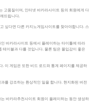
류는 고품질이며, 인터넷 바카라사이트 등의 회원에게 다
 깨뜨립니다.
하고 싶다면 다른 카지노게임사이트를 찾아야합니다. 스
온라인 바카라사이트 등에서 플레이하는 타이틀에 따라
 테이블과 다를 것입니다. 물론 팀은 몰입감이 좋은
. 이 게임은 또한 비드 로드와 통계 페이지를 제공하
결과를 강조하는 환상적인 일을 합니다. 현지화된 버전
하나는 바카라추천사이트 회원이 플레이하는 동안 생성하