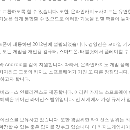
 교환하도록 할 수 있습니다. 또한, 온라인카지노사이트는 유연
 기능은 쉽게 통합할 수 있으므로 이러한 기능을 접할 확률이 높
이 태동하던 2012년에 설립되었습니다. 경영진은 모바일 기
 모든 게임을 개인용 컴퓨터, 스마트폰, 태블릿에서 플레이할 수
S와 Android를 같이 지원합니다. 따라서, 온라인카지노 게임
스카이윈드 그룹의 카지노 소프트웨어가 가진 또 다른 장점입니다.
하고자 합니다.
간 비즈니스 인텔리전스도 제공합니다. 이러한 카지노 소프트웨어
른 혜택은 뛰어난 라이선스 범위입니다. 전 세계에서 가장 규제
급한 라이선스를 보유하고 있습니다. 또한 광범위한 라이선스 범위는
장할 수 있는 좋은 입지를 갖추고 있습니다. 이 카지노게임사