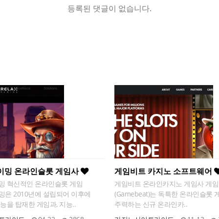
등록된 댓글이 없습니다.
이밍 온라인슬롯 게임사
게임비트 카지노 소프트웨어
밍 혁신적인 온라인슬롯 게임
게임비트 온라인카지노 게임사 게
은 2010년에 설립되어 이후에
(Gamebeat)는 독특한 온라인슬롯
능을 탑재한 게임과, 지능..
주력하는 신규 온라인카..