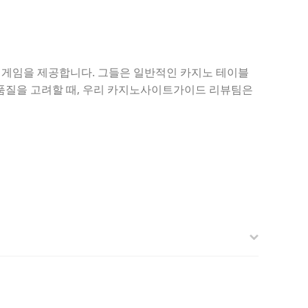
이브카지노 게임을 제공합니다. 그들은 일반적인 카지노 테이블
 품질을 고려할 때, 우리 카지노사이트가이드 리뷰팀은