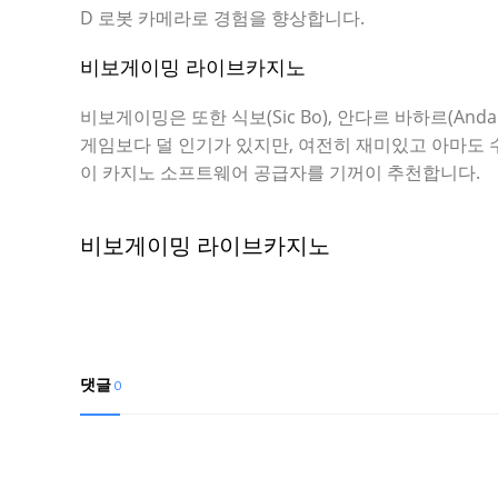
D 로봇 카메라로 경험을 향상합니다.
비보게이밍 라이브카지노
비보게이밍은 또한 식보(Sic Bo), 안다르 바하르(And
게임보다 덜 인기가 있지만, 여전히 재미있고 아마도
이 카지노 소프트웨어 공급자를 기꺼이 추천합니다.
비보게이밍 라이브카지노
댓글
0