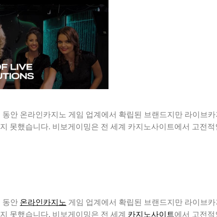
 년 동안 온라인카지노 게임 업계에서 확립된 브랜드지만 라이브카지노 
 도달하지 못했습니다. 비보게이밍은 전 세계 카지노사이트에서 고
년 동안
온라인카지노
게임 업계에서 확립된 브랜드지만 라이브카지노 
도달하지 못했습니다. 비보게이밍은 전 세계
카지노사이트
에서 고전적