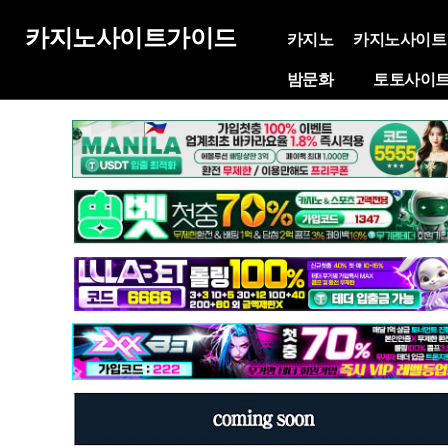
카지노사이트가이드
카지노
카지노사이트
밤문화
토토사이