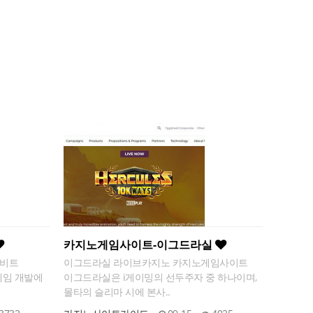
카지노게임사이트-이그드라실
임비트
이그드라실 라이브카지노 카지노게임사이트
 게임 개발에
이그드라실은 i게이밍의 선두주자 중 하나이며,
몰타의 슬리마 시에 본사..