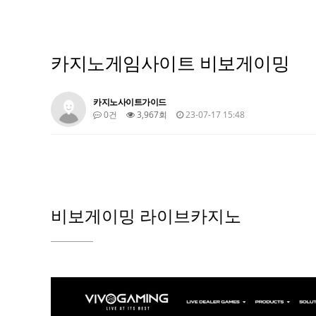
카지노게임사이트 비보게이밍
카지노사이트가이드
0건
3,967회
23-07-17 15:48
비보게이밍 라이브카지노