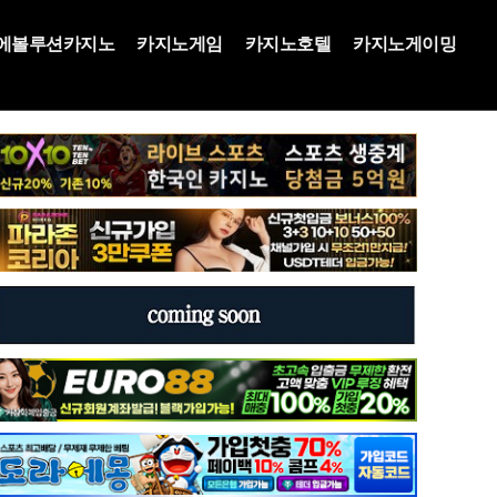
에볼루션카지노
카지노게임
카지노호텔
카지노게이밍