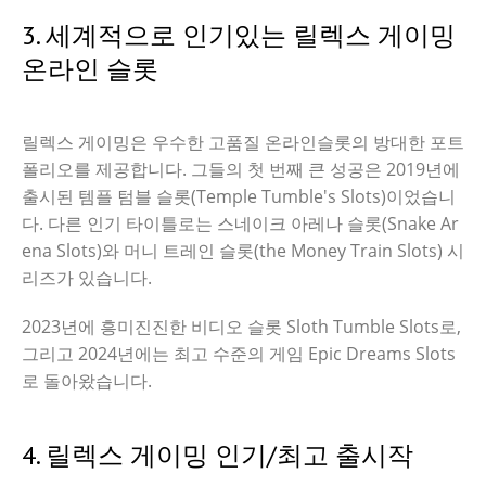
3. 세계적으로 인기있는 릴렉스 게이밍
온라인 슬롯
릴렉스 게이밍은 우수한 고품질 온라인슬롯의 방대한 포트
폴리오를 제공합니다. 그들의 첫 번째 큰 성공은 2019년에
출시된 템플 텀블 슬롯(Temple Tumble's Slots)이었습니
다. 다른 인기 타이틀로는 스네이크 아레나 슬롯(Snake Ar
ena Slots)와 머니 트레인 슬롯(the Money Train Slots) 시
리즈가 있습니다.
2023년에 흥미진진한 비디오 슬롯 Sloth Tumble Slots로,
그리고 2024년에는 최고 수준의 게임 Epic Dreams Slots
로 돌아왔습니다.
4. 릴렉스 게이밍 인기/최고 출시작