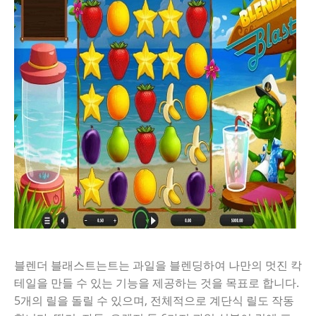
블렌더 블래스트는트는 과일을 블렌딩하여 나만의 멋진 칵
테일을 만들 수 있는 기능을 제공하는 것을 목표로 합니다.
5개의 릴을 돌릴 수 있으며, 전체적으로 계단식 릴도 작동