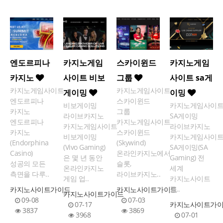
엔도르피나
카지노게임
스카이윈드
카지노게임
카지노
사이트 비보
그룹
사이트 sa게
카지노게임사이트
카지노게임사이트
게이밍
이밍
엔도르피나
스카이윈드
비보게이밍
카지노게임사이
카지노
그룹
라이브카지노
SA게이밍
엔도르피나
카지노게임사이트
카지노게임사이트
라이브카지노
카지노
스카이윈드
비보게이밍
카지노게임사이
(Endorphina
(Skywind)
(Vivo Gaming)
SA게이밍(SA
Casino)
온라인카지노에서
은 몇 년 동안
Gaming) 전
성공의 모든
슬롯,
온라인카지노
세계
측면을 다루..
라이브카지노..
게임 업..
카지노사이트
등..
카지노사이트가이드
카지노사이트가이드
카지노사이트가이드
09-08
07-03
07-17
카지노사이트가
3837
3869
3968
07-01