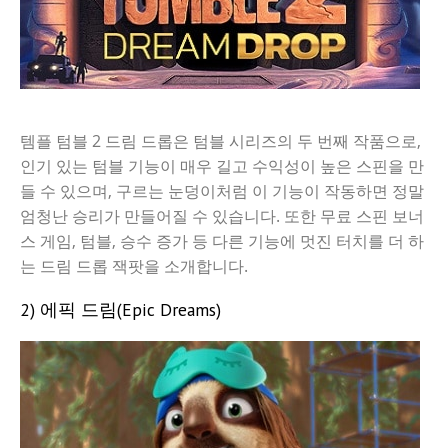
템플 텀블 2 드림 드롭은 텀블 시리즈의 두 번째 작품으로,
인기 있는 텀블 기능이 매우 길고 수익성이 높은 스핀을 만
들 수 있으며, 구르는 눈덩이처럼 이 기능이 작동하면 정말
엄청난 승리가 만들어질 수 있습니다. 또한 무료 스핀 보너
스 게임, 텀블, 승수 증가 등 다른 기능에 멋진 터치를 더 하
는 드림 드롭 잭팟을 소개합니다.
2) 에픽 드림(Epic Dreams)