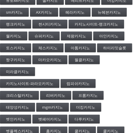
유로88카지노
솔카지노
메리트카지노
더킹카지노
sm카지노
AX카지노
헤라카지노
뉴헤븐카지노
랭크카지노
썬시티카지노
카지노사이트-랭크카지노
월카지노
슈퍼카지노
제왕카지노
아인카지노
토스카지노
체스카지노
아톰카지노
하이리밋슬롯
짱구카지노
마카오카지노
월클카지노
미라클카지노
카지노사이트-파라오카지노
럼피쉬카지노
크리스탈카지노
리버카지노
프롬카지노
태양성카지노
mgm카지노
더킹카지노
벳인카지노
벳페어카지노
다루카지노
벳플렉스카지노
홈카지노
쿨카지노
쿨카지노