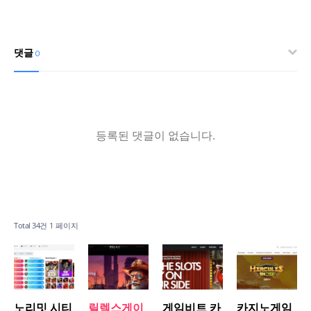
댓글
0
등록된 댓글이 없습니다.
Total 34건
1 페이지
노리밋 시티
릴렉스게이
게임비트 카
카지노게임