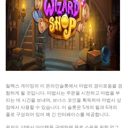
릴렉스 게이밍의 이 온라인슬롯에서 마법의 경이로움을 경
험하게 될 것입니다. 마법사는 주문을 시전하고 마법을 부
리는 데 시간을 보내며, 보너스 코인을 획득하여 마법사 상
점에서 사용할 수 있습니다. 이 슬롯은 5개의 릴과 6개의
줄로 구성되어 있어 꽤 긴 인터페이스를 제공합니다.
위저드 샵에서 아이템을 구매하면 무료 스핀을 위한 업그