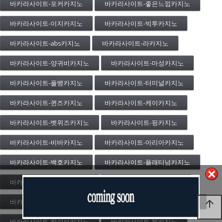
바카라사이트-포커카지노
바카라사이트-좋은느낌카지노
바카라사이트-이지카지노
바카라사이트-빅투카지노
바카라사이트-abs카지노
바카라사이트-라카지노
바카라사이트-양귀비카지노
바카라사이트-마성카지노
바카라사이트-플뱅카지노
바카라사이트-터미널카지노
바카라사이트-퀸즈카지노
바카라사이트-케이카지노
바카라사이트-벳위즈카지노
바카라사이트-핑카지노
바카라사이트-비바카지노
바카라사이트-아리아카지노
바카라사이트-백호카지노
바카라사이트-플래티넘카지노
바카라사이트-플레이카지노
바카라사이트-888카지노
바카라사이트-골드피쉬카지노
바카라사이트-스카이카지노
arrow_upward
바카라사이트-하이브카지노
바카라사이트-붐카지노