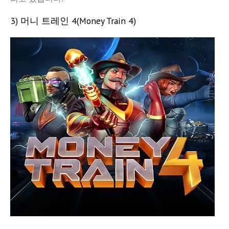
3) 머니 트레인 4(Money Train 4)