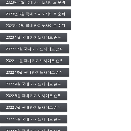
2023년 4월 국내 카지노사이트 순위
2023년 3월 국내 카지노사이트 순위
2023년 2월 국내 카지노사이트 순위
2023 1월 국내 카지노사이트 순위
2022 12월 국내 카지노사이트 순위
2022 11월 국내 카지노사이트 순위
2022 10월 국내 카지노사이트 순위
2022 9월 국내 카지노사이트 순위
2022 8월 국내 카지노사이트 순위
2022 7월 국내 카지노사이트 순위
2022 6월 국내 카지노사이트 순위
2022 5월 국내 카지노사이트 순위