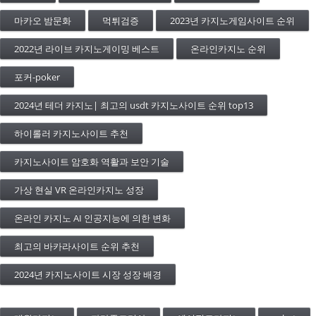
마카오 밤문화
먹튀검증
2023년 카지노게임사이트 순위
2022년 라이브 카지노게이밍 베스트
온라인카지노 순위
포커-poker
2024년 테더 카지노| 최고의 usdt 카지노사이트 순위 top13
하이롤러 카지노사이트 추천
카지노사이트 암호화 역활과 보안 기술
가상 현실 VR 온라인카지노 성장
온라인 카지노 AI 인공지능에 의한 변화
최고의 바카라사이트 순위 추천
2024년 카지노사이트 시장 성장 배경