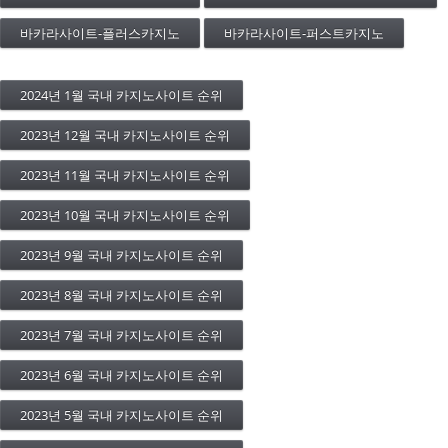
바카라사이트-플러스카지노
바카라사이트-퍼스트카지노
2024년 1월 국내 카지노사이트 순위
2023년 12월 국내 카지노사이트 순위
2023년 11월 국내 카지노사이트 순위
2023년 10월 국내 카지노사이트 순위
2023년 9월 국내 카지노사이트 순위
2023년 8월 국내 카지노사이트 순위
2023년 7월 국내 카지노사이트 순위
2023년 6월 국내 카지노사이트 순위
2023년 5월 국내 카지노사이트 순위