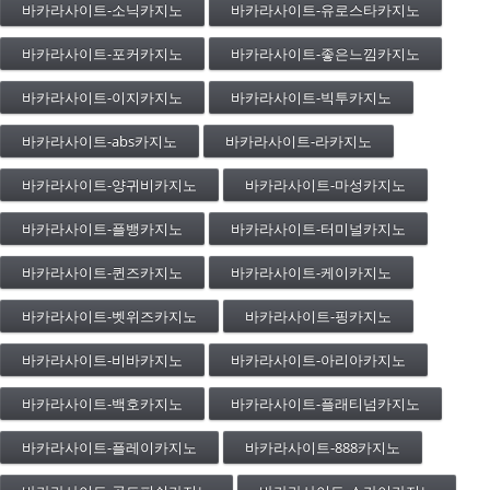
바카라사이트-소닉카지노
바카라사이트-유로스타카지노
바카라사이트-포커카지노
바카라사이트-좋은느낌카지노
바카라사이트-이지카지노
바카라사이트-빅투카지노
바카라사이트-abs카지노
바카라사이트-라카지노
바카라사이트-양귀비카지노
바카라사이트-마성카지노
바카라사이트-플뱅카지노
바카라사이트-터미널카지노
바카라사이트-퀸즈카지노
바카라사이트-케이카지노
바카라사이트-벳위즈카지노
바카라사이트-핑카지노
바카라사이트-비바카지노
바카라사이트-아리아카지노
바카라사이트-백호카지노
바카라사이트-플래티넘카지노
바카라사이트-플레이카지노
바카라사이트-888카지노