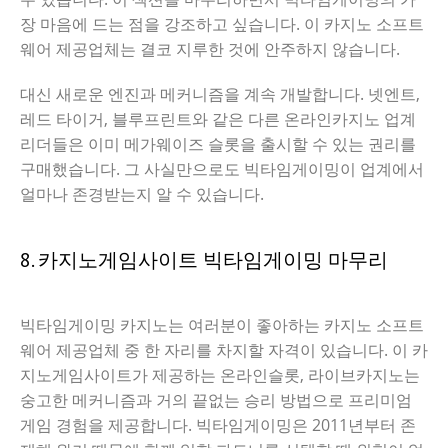
장 마음에 드는 점을 강조하고 싶습니다. 이 카지노 소프트
웨어 제공업체는 결코 지루한 것에 안주하지 않습니다.
대신 새로운 엔진과 메커니즘을 계속 개발합니다. 넷엔트,
레드 타이거, 블루프린트와 같은 다른 온라인카지노 업계
리더들은 이미 메가웨이즈 슬롯을 출시할 수 있는 권리를
구매했습니다. 그 사실만으로도 빅타임게이밍이 업계에서
얼마나 존경받는지 알 수 있습니다.
8. 카지노게임사이트 빅타임게이밍 마무리
빅타임게이밍 카지노는 여러분이 좋아하는 카지노 소프트
웨어 제공업체 중 한 자리를 차지할 자격이 있습니다. 이 카
지노게임사이트가 제공하는 온라인슬롯, 라이브카지노는
숭고한 메커니즘과 거의 끝없는 승리 방법으로 프리미엄
게임 경험을 제공합니다. 빅타임게이밍은 2011년부터 존