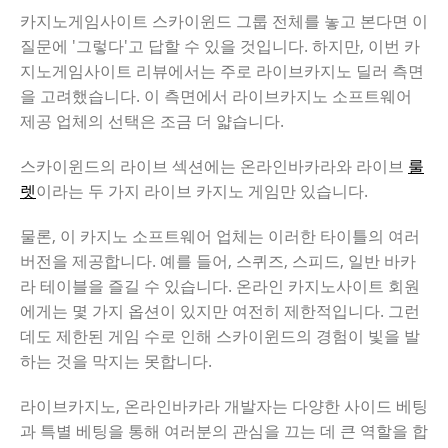
카지노게임사이트 스카이윈드 그룹 전체를 놓고 본다면 이
질문에 '그렇다'고 답할 수 있을 것입니다. 하지만, 이번 카
지노게임사이트 리뷰에서는 주로 라이브카지노 딜러 측면
을 고려했습니다. 이 측면에서 라이브카지노 소프트웨어
제공 업체의 선택은 조금 더 얇습니다.
스카이윈드의 라이브 섹션에는 온라인바카라와 라이브
룰
렛
이라는 두 가지 라이브 카지노 게임만 있습니다.
물론, 이 카지노 소프트웨어 업체는 이러한 타이틀의 여러
버전을 제공합니다. 예를 들어, 스퀴즈, 스피드, 일반 바카
라 테이블을 즐길 수 있습니다. 온라인 카지노사이트 회원
에게는 몇 가지 옵션이 있지만 여전히 제한적입니다. 그런
데도 제한된 게임 수로 인해 스카이윈드의 경험이 빛을 발
하는 것을 막지는 못합니다.
라이브카지노, 온라인바카라 개발자는 다양한 사이드 베팅
과 특별 베팅을 통해 여러분의 관심을 끄는 데 큰 역할을 합