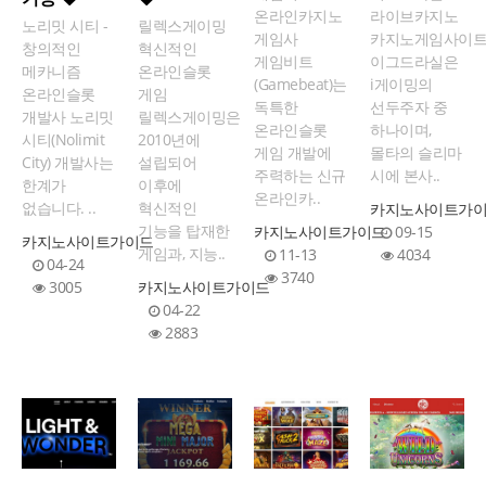
온라인카지노
라이브카지노
노리밋 시티 -
릴렉스게이밍
게임사
카지노게임사이
창의적인
혁신적인
게임비트
이그드라실은
메카니즘
온라인슬롯
(Gamebeat)는
i게이밍의
온라인슬롯
게임
독특한
선두주자 중
개발사 노리밋
릴렉스게이밍은
온라인슬롯
하나이며,
시티(Nolimit
2010년에
게임 개발에
몰타의 슬리마
City) 개발사는
설립되어
주력하는 신규
시에 본사..
한계가
이후에
온라인카..
없습니다. ..
혁신적인
카지노사이트가
기능을 탑재한
카지노사이트가이드
09-15
카지노사이트가이드
게임과, 지능..
11-13
4034
04-24
3740
3005
카지노사이트가이드
04-22
2883