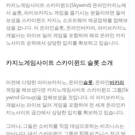
카지노게임사이트 스카이윈드(Skywind) 온라인카지노에
서 슬롯, 라이브카지노 게임을 즐기시는 분들이라면 들어
보셨을 스카이윈드 카지노 소프트웨어 제공업체를 접해보
셨을 겁니다. 이 온라인슬롯, 온라인바카라, 라이브카지노
개발사는 라이브 딜러 게임을 포함하여 해외 온라인 카지
노사이트 순위에서 상당한 입지를 확보하고 있습니다.
카지노게임사이트 스카이윈드 슬롯 소개
이전에 다양한 라이브카지노, 온라인
슬롯
, 온라인
바카라
게임을 해보셨다면 카지노게임사이트 스카이윈드 그룹(Sk
ywind Group)을 접해보셨을 것입니다. 이 라이브카지노
개발사는 라이브 딜러 게임을 포함하여 전 세계 온라인카
지노사이트 공간에서 상당한 입지를 확보하고 있습니다.
그러나, 그들은 소비자를 직접 대상으로하는 비즈니스는
아닙니다. 대신 스카이윈드 그룹은 B2B 비즈니스 접근 방