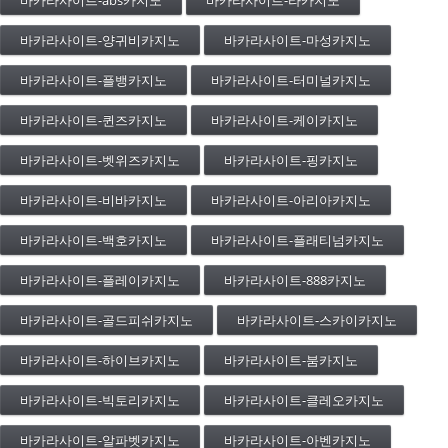
바카라사이트-abs카지노
바카라사이트-라카지노
바카라사이트-양귀비카지노
바카라사이트-마성카지노
바카라사이트-플뱅카지노
바카라사이트-터미널카지노
바카라사이트-퀸즈카지노
바카라사이트-케이카지노
바카라사이트-벳위즈카지노
바카라사이트-핑카지노
바카라사이트-비바카지노
바카라사이트-아리아카지노
바카라사이트-백호카지노
바카라사이트-플래티넘카지노
바카라사이트-플레이카지노
바카라사이트-888카지노
바카라사이트-골드피쉬카지노
바카라사이트-스카이카지노
바카라사이트-하이브카지노
바카라사이트-붐카지노
바카라사이트-빅토리카지노
바카라사이트-클레오카지노
바카라사이트-알파벳카지노
바카라사이트-아벤카지노