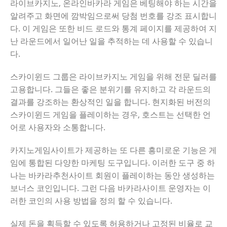
라이브카지노, 온라인바카라 게임은 베팅해야 하는 시간을
알려주고 화면에 깜박임으로써 당첨 번호를 강조 표시합니
다. 이 게임은 또한 비드 로드와 통계 페이지를 제공하여 지
난 라운드에서 일어난 일을 추적하는 데 사용할 수 있습니
다.
스카이윈드 그룹은 라이브카지노 게임을 위해 전문 딜러를
고용합니다. 그들은 좋은 분위기를 유지하고 각 라운드의
결과를 강조하는 환상적인 일을 합니다. 현지화된 버전의
스카이윈드 게임을 플레이하는 경우, 호스트는 선택한 언
어로 사용자와 소통합니다.
카지노게임사이트가 제공하는 또 다른 흥미로운 기능은 게
임에 통합된 다양한 마케팅 도구입니다. 이러한 도구 중 하
나는 바카라추천사이트 회원이 플레이하는 동안 생성하는
보너스 코인입니다. 그런 다음 바카라사이트 운영자는 이
러한 코인의 사용 방법을 정의 할 수 있습니다.
실제 돈을 획득할 수 있도록 허용하거나 고정된 비율로 교