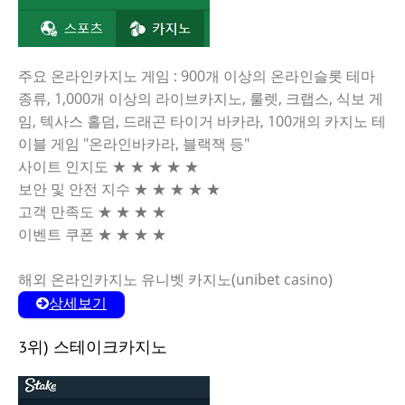
주요 온라인카지노 게임 : 900개 이상의 온라인슬롯 테마
종류, 1,000개 이상의 라이브카지노, 룰렛, 크랩스, 식보 게
임, 텍사스 홀덤, 드래곤 타이거 바카라, 100개의 카지노 테
이블 게임 "온라인바카라, 블랙잭 등"
사이트 인지도 ★ ★ ★ ★ ★
보안 및 안전 지수 ★ ★ ★ ★ ★
고객 만족도 ★ ★ ★ ★
이벤트 쿠폰 ★ ★ ★ ★
해외 온라인카지노 유니벳 카지노(unibet casino)
상세보기
3위) 스테이크카지노