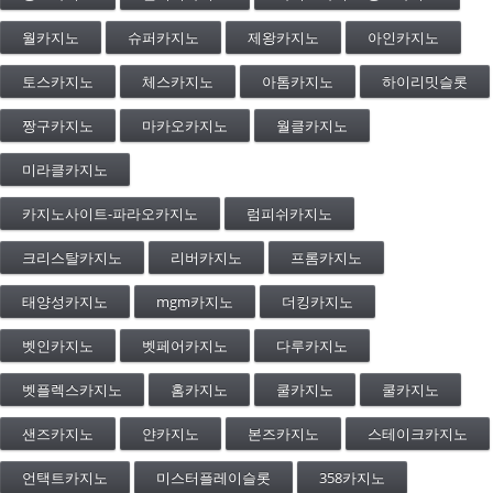
월카지노
슈퍼카지노
제왕카지노
아인카지노
토스카지노
체스카지노
아톰카지노
하이리밋슬롯
짱구카지노
마카오카지노
월클카지노
미라클카지노
카지노사이트-파라오카지노
럼피쉬카지노
크리스탈카지노
리버카지노
프롬카지노
태양성카지노
mgm카지노
더킹카지노
벳인카지노
벳페어카지노
다루카지노
벳플렉스카지노
홈카지노
쿨카지노
쿨카지노
샌즈카지노
얀카지노
본즈카지노
스테이크카지노
언택트카지노
미스터플레이슬롯
358카지노