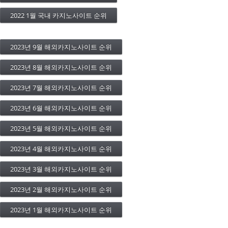
2022 1월 국내 카지노사이트 순위
2023년 9월 해외카지노사이트 순위
2023년 8월 해외카지노사이트 순위
2023년 7월 해외카지노사이트 순위
2023년 6월 해외카지노사이트 순위
2023년 5월 해외카지노사이트 순위
2023년 4월 해외카지노사이트 순위
2023년 3월 해외카지노사이트 순위
2023년 2월 해외카지노사이트 순위
2023년 1월 해외카지노사이트 순위