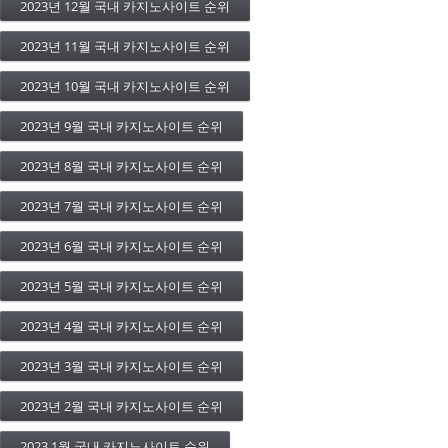
2023년 12월 국내 카지노사이트 순위
2023년 11월 국내 카지노사이트 순위
2023년 10월 국내 카지노사이트 순위
2023년 9월 국내 카지노사이트 순위
2023년 8월 국내 카지노사이트 순위
2023년 7월 국내 카지노사이트 순위
2023년 6월 국내 카지노사이트 순위
2023년 5월 국내 카지노사이트 순위
2023년 4월 국내 카지노사이트 순위
2023년 3월 국내 카지노사이트 순위
2023년 2월 국내 카지노사이트 순위
2023 1월 국내 카지노사이트 순위