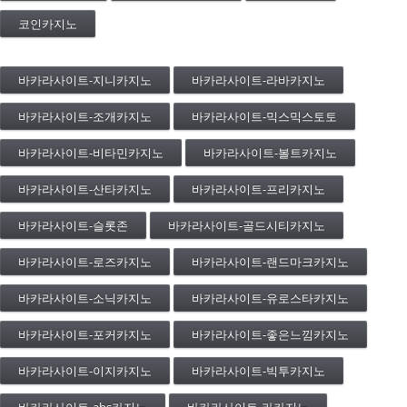
코인카지노
바카라사이트-지니카지노
바카라사이트-라바카지노
바카라사이트-조개카지노
바카라사이트-믹스믹스토토
바카라사이트-비타민카지노
바카라사이트-볼트카지노
바카라사이트-산타카지노
바카라사이트-프리카지노
바카라사이트-슬롯존
바카라사이트-골드시티카지노
바카라사이트-로즈카지노
바카라사이트-랜드마크카지노
바카라사이트-소닉카지노
바카라사이트-유로스타카지노
바카라사이트-포커카지노
바카라사이트-좋은느낌카지노
바카라사이트-이지카지노
바카라사이트-빅투카지노