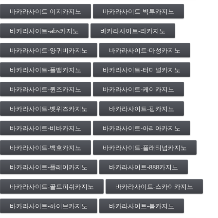
바카라사이트-이지카지노
바카라사이트-빅투카지노
바카라사이트-abs카지노
바카라사이트-라카지노
바카라사이트-양귀비카지노
바카라사이트-마성카지노
바카라사이트-플뱅카지노
바카라사이트-터미널카지노
바카라사이트-퀸즈카지노
바카라사이트-케이카지노
바카라사이트-벳위즈카지노
바카라사이트-핑카지노
바카라사이트-비바카지노
바카라사이트-아리아카지노
바카라사이트-백호카지노
바카라사이트-플래티넘카지노
바카라사이트-플레이카지노
바카라사이트-888카지노
바카라사이트-골드피쉬카지노
바카라사이트-스카이카지노
바카라사이트-하이브카지노
바카라사이트-붐카지노