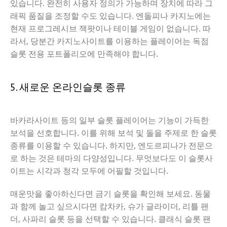
있습니다. 완전히 사용자 정의가 가능하며 장치에 따라 그
래픽 품질을 조정할 수도 있습니다. 엔돌피나 카지노에는
현재 프로그레시브 잭팟이나 테이블 게임이 없습니다. 따
라서, 당분간 카지노사이트를 이용하는 플레이어는 독점
슬롯 전용 포트폴리오에 만족해야 합니다.
5. 새로운 온라인슬롯 종류
바카라사이트 등의 일부 슬롯 플레이어는 기능이 가득한
보석을 선호합니다. 이를 위해 보석 및 돌을 주제로 한 슬롯
종류를 이용할 수 있습니다. 하지만, 엔도르피나가 전문으
로 하는 것은 테마의 다양성입니다. 무엇보다도 이 슬롯사
이트는 시각과 청각 모두에 어필할 것입니다.
매운맛을 좋아하신다면 금기 슬롯을 확인해 보세요. 동물
과 함께 놀고 싶으시다면 캄차카, 슈가 글라이더, 리틀 팬
더, 사파리 슬롯 등을 선택할 수 있습니다. 클래식 슬롯 팬