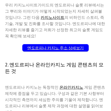
우리 카지노사이트가이드의 엔도르피나 슬롯 리뷰에서는
그 뿌리와 이야기가 어떻게 시작되었는지 자세히 살펴볼
것입니다. 그런 다음
카지노사이트
의 비하인드 스토리, 즉
기술, 개발 및 진화를 조사할 것입니다. 엔도르피나에 대한
자세한 리뷰를 즐기고 저희가 선정한 최고의 슬롯 게임도
꼭 확인해 보세요!
엔도르피나 카지노 주소 상세보기
2. 엔도르피나 온라인카지노 게임 콘텐츠의 모
든 것
엔도르피나 카지노는 독창적인
온라인카지노
게임 콘텐츠
제작에 중점을 두고 있습니다. 구성과 같은 기본 사항부터
시각적인 측면까지 세심한 주의를 기울여 제작합니다. 엔
도르피나 리뷰에서 슬롯 제작 과정에 대한 설명을 읽어보