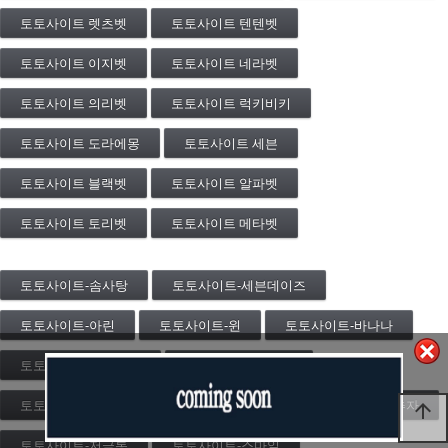
토토사이트 렛츠벳
토토사이트 텐텐벳
토토사이트 이지벳
토토사이트 네라벳
토토사이트 의리벳
토토사이트 럭키비키
토토사이트 도라에몽
토토사이트 세븐
토토사이트 블랙벳
토토사이트 알파벳
토토사이트 토리벳
토토사이트 메타벳
토토사이트-솜사탕
토토사이트-세븐데이즈
토토사이트-아린
토토사이트-윈
토토사이트-바나나
토토사이트-더블유벳
토토사이트-미슐랭
토토사이트-카린
토토사이트-플레이
토토사이트-마추자
arrow_upward
토토사이트-저금통
토토사이트-스마일