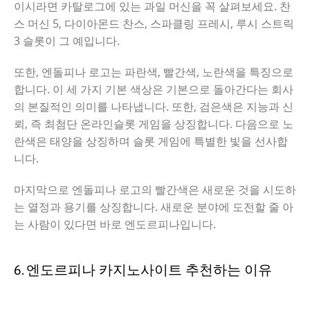
이시라면 카탈로그에 있는 과일 머신을 꼭 살펴보세요. 찬
스 머신 5, 다이아몬드 찬스, 스파클링 프레시, 루시 스트릭
3 슬롯이 그 예입니다.
또한, 엔돌피나 로고는 파란색, 빨간색, 노란색을 특징으로
합니다. 이 세 가지 기본 색상은 기본으로 돌아간다는 회사
의 본질적인 의미를 나타냅니다. 또한, 검은색은 지능과 신
뢰, 즉 최첨단 온라인슬롯 게임을 상징합니다. 다음으로 노
란색은 태양을 상징하며 슬롯 게임에 특별한 빛을 선사합
니다.
마지막으로 엔돌피나 로고의 빨간색은 새로운 것을 시도하
는 열정과 용기를 상징합니다. 새로운 분야에 도전할 줄 아
는 사람이 있다면 바로 엔도르피나입니다.
6. 엔도르피나 카지노사이트 추천하는 이유