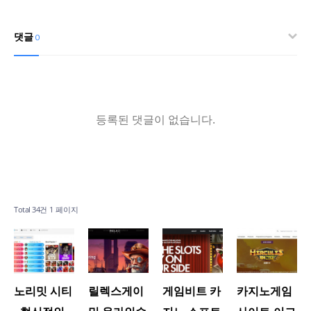
댓글
0
등록된 댓글이 없습니다.
Total 34건
1 페이지
노리밋 시티
릴렉스게이
게임비트 카
카지노게임