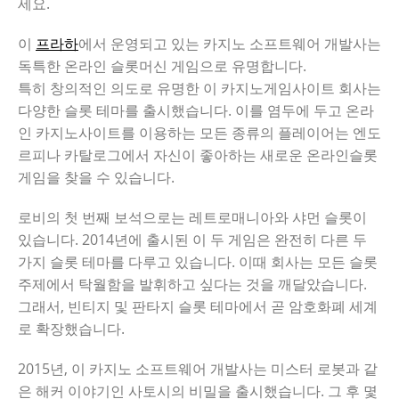
세요.
이
프라하
에서 운영되고 있는 카지노 소프트웨어 개발사는
독특한 온라인 슬롯머신 게임으로 유명합니다.
특히 창의적인 의도로 유명한 이 카지노게임사이트 회사는
다양한 슬롯 테마를 출시했습니다. 이를 염두에 두고 온라
인 카지노사이트를 이용하는 모든 종류의 플레이어는 엔도
르피나 카탈로그에서 자신이 좋아하는 새로운 온라인슬롯
게임을 찾을 수 있습니다.
로비의 첫 번째 보석으로는 레트로매니아와 샤먼 슬롯이
있습니다. 2014년에 출시된 이 두 게임은 완전히 다른 두
가지 슬롯 테마를 다루고 있습니다. 이때 회사는 모든 슬롯
주제에서 탁월함을 발휘하고 싶다는 것을 깨달았습니다.
그래서, 빈티지 및 판타지 슬롯 테마에서 곧 암호화폐 세계
로 확장했습니다.
2015년, 이 카지노 소프트웨어 개발사는 미스터 로봇과 같
은 해커 이야기인 사토시의 비밀을 출시했습니다. 그 후 몇