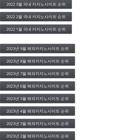
2022 3월 국내 카지노사이트 순위
2022 2월 국내 카지노사이트 순위
2022 1월 국내 카지노사이트 순위
2023년 9월 해외카지노사이트 순위
2023년 8월 해외카지노사이트 순위
2023년 7월 해외카지노사이트 순위
2023년 6월 해외카지노사이트 순위
2023년 5월 해외카지노사이트 순위
2023년 4월 해외카지노사이트 순위
2023년 3월 해외카지노사이트 순위
2023년 2월 해외카지노사이트 순위