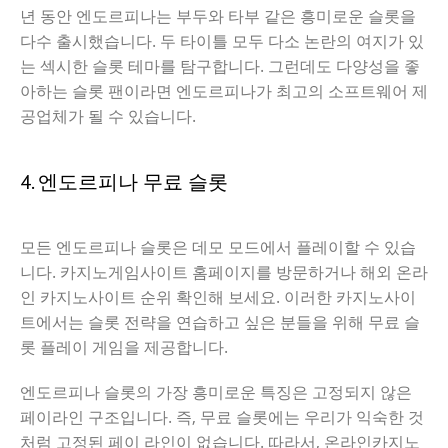
년 동안 엔도르피나는 부두와 타부 같은 흥미로운 슬롯을
다수 출시했습니다. 두 타이틀 모두 다소 논란의 여지가 있
는 섹시한 슬롯 테마를 탐구합니다. 그런데도 다양성을 좋
아하는 슬롯 팬이라면 엔도르피나가 최고의 소프트웨어 제
공업체가 될 수 있습니다.
4. 엔도르피나 무료 슬롯
모든 엔도르피나 슬롯은 데모 모드에서 플레이할 수 있습
니다. 카지노게임사이트 홈페이지를 방문하거나 해외 온라
인 카지노사이트 순위 확인해 보세요. 이러한 카지노사이
트에서는 슬롯 전략을 연습하고 싶은 분들을 위해 무료 슬
롯 플레이 게임을 제공합니다.
엔도르피나 슬롯의 가장 흥미로운 특징은 고정되지 않은
페이라인 구조입니다. 즉, 무료 슬롯에는 우리가 익숙한 것
처럼 고정된 페이 라인이 없습니다. 따라서, 온라인카지노