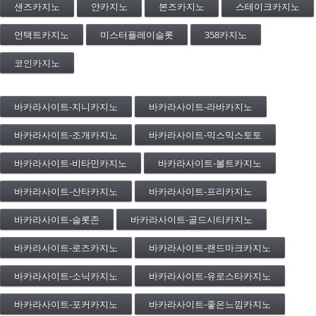
샌즈카지노
얀카지노
본즈카지노
스테이크카지노
언택트카지노
미스터플레이슬롯
358카지노
코인카지노
바카라사이트-지니카지노
바카라사이트-라바카지노
바카라사이트-조개카지노
바카라사이트-믹스믹스토토
바카라사이트-비타민카지노
바카라사이트-볼트카지노
바카라사이트-산타카지노
바카라사이트-프리카지노
바카라사이트-슬롯존
바카라사이트-골드시티카지노
바카라사이트-로즈카지노
바카라사이트-랜드마크카지노
바카라사이트-소닉카지노
바카라사이트-유로스타카지노
바카라사이트-포커카지노
바카라사이트-좋은느낌카지노