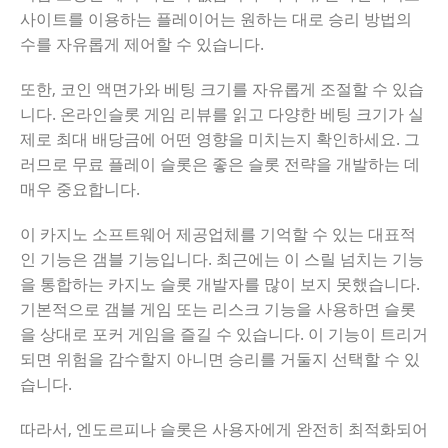
사이트를 이용하는 플레이어는 원하는 대로 승리 방법의
수를 자유롭게 제어할 수 있습니다.
또한, 코인 액면가와 베팅 크기를 자유롭게 조절할 수 있습
니다. 온라인슬롯 게임 리뷰를 읽고 다양한 베팅 크기가 실
제로 최대 배당금에 어떤 영향을 미치는지 확인하세요. 그
러므로 무료 플레이 슬롯은 좋은 슬롯 전략을 개발하는 데
매우 중요합니다.
이 카지노 소프트웨어 제공업체를 기억할 수 있는 대표적
인 기능은 갬블 기능입니다. 최근에는 이 스릴 넘치는 기능
을 통합하는 카지노 슬롯 개발자를 많이 보지 못했습니다.
기본적으로 갬블 게임 또는 리스크 기능을 사용하면 슬롯
을 상대로 포커 게임을 즐길 수 있습니다. 이 기능이 트리거
되면 위험을 감수할지 아니면 승리를 거둘지 선택할 수 있
습니다.
따라서, 엔도르피나 슬롯은 사용자에게 완전히 최적화되어