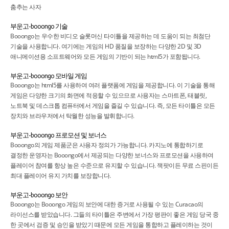
춤추는 사자
부운고-booongo 기술
Booongo는 우수한 비디오 슬롯머신 타이틀을 제공하는 데 도움이 되는 최첨단
기술을 사용합니다. 여기에는 게임의 HD 품질을 보장하는 다양한 2D 및 3D
애니메이션용 소프트웨어와 모든 게임의 기반이 되는 html5가 포함됩니다.
부운고-booongo 모바일 게임
Booongo는 html5를 사용하여 여러 플랫폼에 게임을 제공합니다. 이 기술을 통해
게임은 다양한 크기의 화면에 적응할 수 있으므로 사용자는 스마트폰, 태블릿,
노트북 및 데스크톱 컴퓨터에서 게임을 즐길 수 있습니다. 즉, 모든 타이틀은 모든
장치와 브라우저에서 탁월한 성능을 발휘합니다.
부운고-booongo 프로모션 및 보너스
Booongo의 게임 제품군은 사용자 정의가 가능합니다. 카지노에 통합하기로
결정한 운영자는 Booongo에서 제공되는 다양한 보너스와 프로모션을 사용하여
플레이어 참여를 항상 높은 수준으로 유지할 수 있습니다. 잭팟이든 무료 스핀이든
최대 플레이어 유지 가치를 보장합니다.
부운고-booongo 보안
Booongo는 Booongo 게임의 보안에 대한 증거로 사용될 수 있는 Curacao의
라이선스를 받았습니다. 그들의 타이틀은 주변에서 가장 평판이 좋은 게임 당국 중
한 곳에서 검증 및 승인을 받았기 때문에 모든 게임을 통합하고 플레이하는 것이