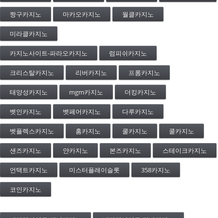
짱구카지노
마카오카지노
월클카지노
미라클카지노
카지노사이트-파라오카지노
럼피쉬카지노
크리스탈카지노
리버카지노
프롬카지노
태양성카지노
mgm카지노
더킹카지노
벳인카지노
벳페어카지노
다루카지노
벳플렉스카지노
홈카지노
쿨카지노
쿨카지노
샌즈카지노
얀카지노
본즈카지노
스테이크카지노
언택트카지노
미스터플레이슬롯
358카지노
코인카지노