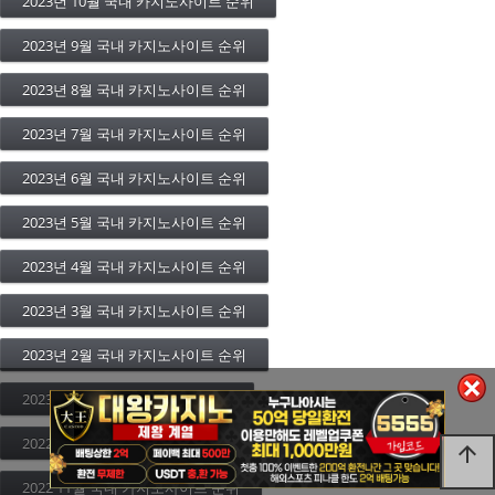
2023년 10월 국내 카지노사이트 순위
2023년 9월 국내 카지노사이트 순위
2023년 8월 국내 카지노사이트 순위
2023년 7월 국내 카지노사이트 순위
2023년 6월 국내 카지노사이트 순위
2023년 5월 국내 카지노사이트 순위
2023년 4월 국내 카지노사이트 순위
2023년 3월 국내 카지노사이트 순위
2023년 2월 국내 카지노사이트 순위
2023 1월 국내 카지노사이트 순위
2022 12월 국내 카지노사이트 순위
arrow_upward
2022 11월 국내 카지노사이트 순위