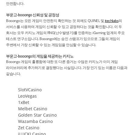
안전합니다.
부운고-booongo 신뢰성 및 공정성
Booongo는 모든 게임이 안전한지 확인하는 것 외에도 QUINEL 및
itechlabs
의
서비스를 사용하여 게임이 신뢰할 수 있고 공정하다는 것을 확인합니다. 이 두
회사는 모두 카지노 게임의 RNG(난수발생기)를 인증하는 iGaming 업계의 주요
테스트 연구소입니다. Booongo에는 승인 스탬프가 있으므로 그들의 게임이
주변에서 가장 신뢰할 수 있는 게임임을 안심할 수 있습니다.
부운고-booongo의 게임을 제공하는 카지노
Booongo 게임의 훌륭함에 대한 또 다른 증거는 수많은 카지노가 이미 게임
라이브러리에 추가하기로 결정했다는 사실입니다. 가장 인기 있는 이름은 다음과
같습니다.
SlotVCasino
LeoVegas
1xBet
Melbet Casino
Golden Star Casino
Wazamba Casino
Zet Casino
iLUCKI Casino