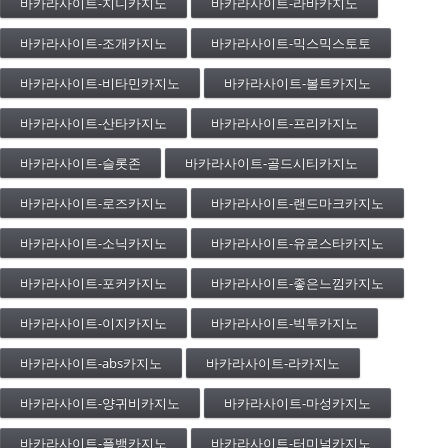
바카라사이트-지니카지노
바카라사이트-라바카지노
바카라사이트-조개카지노
바카라사이트-믹스믹스토토
바카라사이트-비타민카지노
바카라사이트-볼트카지노
바카라사이트-산타카지노
바카라사이트-프리카지노
바카라사이트-슬롯존
바카라사이트-골드시티카지노
바카라사이트-로즈카지노
바카라사이트-랜드마크카지노
바카라사이트-소닉카지노
바카라사이트-유로스타카지노
바카라사이트-포커카지노
바카라사이트-좋은느낌카지노
바카라사이트-이지카지노
바카라사이트-빅투카지노
바카라사이트-abs카지노
바카라사이트-라카지노
바카라사이트-양귀비카지노
바카라사이트-마성카지노
바카라사이트-플뱅카지노
바카라사이트-터미널카지노