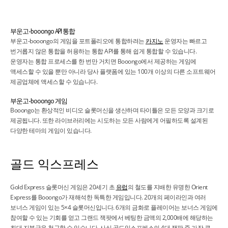
부운고-booongo API 통합
부운고-booongo의 게임을 포트폴리오에 통합하려는
카지노
운영자는 빠르고
번거롭지 않은 통합을 허용하는 통합 API를 통해 쉽게 통합할 수 있습니다.
운영자는 통합 프로세스를 한 번만 거치면 Booongo에서 제공하는 게임에
액세스할 수 있을 뿐만 아니라 당사 플랫폼에 있는 100개 이상의 다른 소프트웨어
제공업체에 액세스할 수 있습니다.
부운고-booongo 게임
Booongo는 환상적인 비디오 슬롯머신을 생산하며 타이틀은 모든 모양과 크기로
제공됩니다. 또한 라이브러리에는 시도하는 모든 사람에게 어필하도록 설계된
다양한 테마의 게임이 있습니다.
골드 익스프레스
Gold Express 슬롯머신 게임은 20세기 초
유럽
의 철도를 지배한 유명한 Orient
Express를 Booongo가 재해석한 독특한 게임입니다. 20개의 페이라인과 여러
보너스 게임이 있는 5×4 슬롯머신입니다. 6개의 금화로 플레이어는 보너스 게임에
참여할 수 있는 기회를 얻고 그랜드 잭팟에서 베팅한 금액의 2,000배에 해당하는
최대 지불금을 청구할 수 있습니다. 사실 골드익스프레스의 4대 잭팟 중 가장 큰