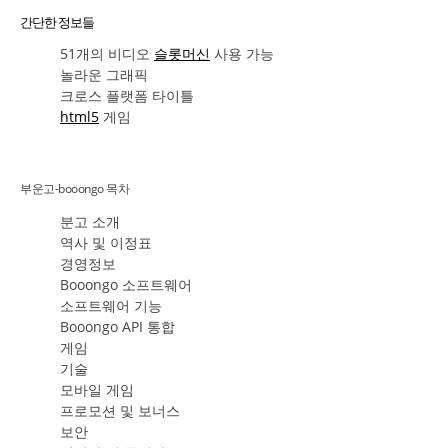
간단한 정보들
51개의 비디오
슬롯머신
사용 가능
놀라운 그래픽
크로스 플랫폼 타이틀
html5
게임
부운고-booongo 목차
분고 소개
역사 및 이정표
경영정보
Booongo 소프트웨어
소프트웨어 기능
Booongo API 통합
게임
기술
모바일 게임
프로모션 및 보너스
보안