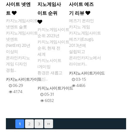
사이트 넷엔
지노게임사
사이트 에즈
트
이트 순위
기 리뷰
카지노게임사이트
에즈기 온라인
넷엔트 슬롯
카지노 게임
카지노게임사이트
카지노게임사이트
카지노게임사이트
순위 2023년
넷엔트
에즈기(Ezugi),
카지노게임사이트
(NetEnt) 20년
2013년에
순위, 현재 전
이상의
설립되고
세계
온라인카지노
온라인카지노에서
카지노사이트
게임 디자인
라이브카..
i게이밍
경험..
환경은 새롭고
카지노사이트가이드
혁신..
카지노사이트가이드
03-15
06-29
4466
카지노사이트가이드
4174
05-31
6032
2
3
1