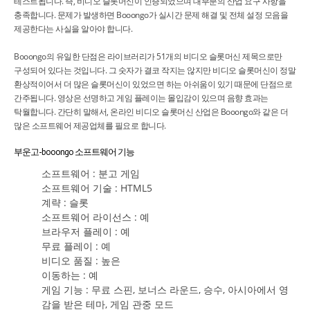
테스트됩니다. 즉, 비디오 슬롯머신이 인증되었으며 대부분의 산업 요구 사항을
충족합니다. 문제가 발생하면 Booongo가 실시간 문제 해결 및 전체 설정 모음을
제공한다는 사실을 알아야 합니다.
Booongo의 유일한 단점은 라이브러리가 51개의 비디오 슬롯머신 제목으로만
구성되어 있다는 것입니다. 그 숫자가 결코 작지는 않지만 비디오 슬롯머신이 정말
환상적이어서 더 많은 슬롯머신이 있었으면 하는 아쉬움이 있기 때문에 단점으로
간주됩니다. 영상은 선명하고 게임 플레이는 몰입감이 있으며 음향 효과는
탁월합니다. 간단히 말해서, 온라인 비디오 슬롯머신 산업은 Booongo와 같은 더
많은 소프트웨어 제공업체를 필요로 합니다.
부운고-booongo 소프트웨어 기능
소프트웨어 : 분고 게임
소프트웨어 기술 : HTML5
계략 : 슬롯
소프트웨어 라이선스 : 예
브라우저 플레이 : 예
무료 플레이 : 예
비디오 품질 : 높은
이동하는 : 예
게임 기능 : 무료 스핀, 보너스 라운드, 승수, 아시아에서 영
감을 받은 테마, 게임 관중 모드