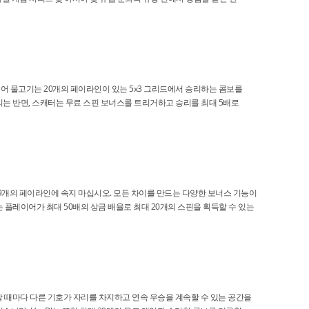
및 잉어 물고기는 20개의 페이라인이 있는 5x3 그리드에서 승리하는 콤보를
리는 반면, 스캐터는 무료 스핀 보너스를 트리거하고 승리를 최대 5배로
9개의 페이라인에 속지 마십시오. 모든 차이를 만드는 다양한 보너스 기능이
는 플레이어가 최대 50배의 상금 배율로 최대 20개의 스핀을 획득할 수 있는
형성할 때마다 다른 기호가 자리를 차지하고 연속 우승을 계속할 수 있는 공간을