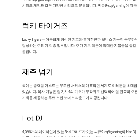
시리즈 게임과 같은 다양한 시리즈로 분류됩니다. 씨큐9-cq9gaming이 지
럭키 타이거즈
Lucky Tigers는 아름답게 장식된 기호와 흥미진진한 보너스 기능이 풍부하
형성하는 주요 기호 중 일부입니다. 추가 기호 덕분에 막대한 지불금을 즐길
곱합니다.
재주 넘기
곡예는 중력을 거스르는 무모한 서커스의 매혹적인 세계로 여러분을 초대합니
있습니다. 복사 기능은 릴 2, 3, 4의 기호가 무작위로 선택되어 릴 왼쪽과
기회를 제공하는 무료 스핀 보너스 라운드가 제공됩니다.
Hot DJ
4,096개의 페이라인이 있는 5×4 그리드가 있는 씨큐9-cq9gaming의