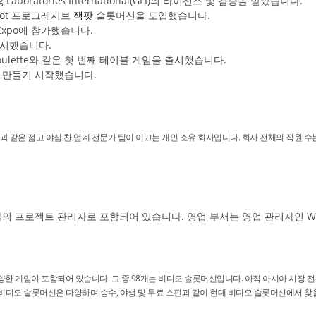
aboratories International(GLI)의 라이선스 및 검증을 받았습니다.
ckpot 프로그레시브
잭팟
슬롯머신을 도입했습니다.
ng Expo에 참가했습니다.
 출시했습니다.
cky Roulette와 같은 첫 번째 테이블 게임을 출시했습니다.
임을 만들기 시작했습니다.
ang과 같은 젊고 야심 찬 업계 전문가 팀이 이끄는 개인 소유 회사입니다. 회사 전체의 직원 수는 약
 회사의 프로젝트 관리자로 포함되어 있습니다. 영업 부서는 영업 관리자인 Wise
의 다양한 게임이 포함되어 있습니다. 그 중 98개는 비디오 슬롯머신입니다. 아직 아시아 시
 비디오 슬롯머신은 다양하며 승수, 야생 및 무료 스핀과 같이 현대 비디오 슬롯머신에서 찾