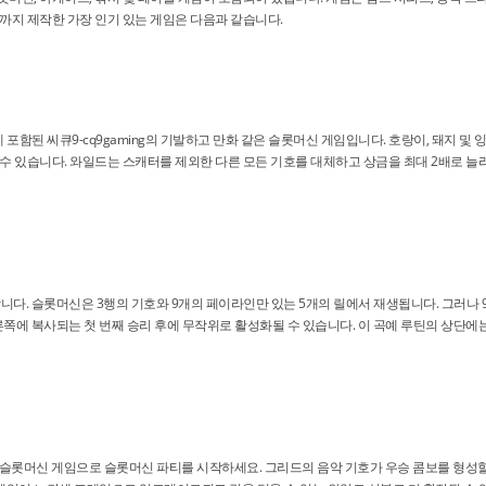
금까지 제작한 가장 인기 있는 게임은 다음과 같습니다.
게 포함된 씨큐9-cq9gaming의 기발하고 만화 같은 슬롯머신 게임입니다. 호랑이, 돼지 
 수 있습니다. 와일드는 스캐터를 제외한 다른 모든 기호를 대체하고 상금을 최대 2배로 늘
다. 슬롯머신은 3행의 기호와 9개의 페이라인만 있는 5개의 릴에서 재생됩니다. 그러나 
 오른쪽에 복사되는 첫 번째 승리 후에 무작위로 활성화될 수 있습니다. 이 곡예 루틴의 상단에
 Hot DJ 슬롯머신 게임으로 슬롯머신 파티를 시작하세요. 그리드의 음악 기호가 우승 콤보를 