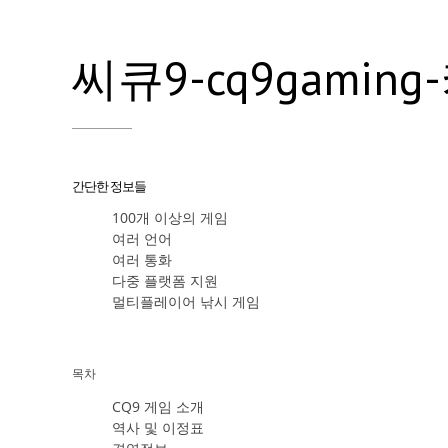
씨큐9-cq9gami
간단한 정보들
100개 이상의 게임
여러 언어
여러 통화
다중 플랫폼 지원
멀티플레이어 낚시 게임
목차
CQ9 게임 소개
역사 및 이정표