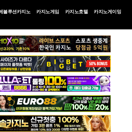
에볼루션카지노
카지노게임
카지노호텔
카지노게이밍