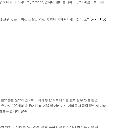
 하나가 파라다이스(Paradise)입니다. 멀티플레이어 낚시 게임으로 최대
는 가장 권위 있는 라이선스 발급 기관 중 하나이며 400개 이상의
도박(gambling)
ings 플랫폼을 선택하면 2주 이내에 통합 프로세스를 완료할 수 있을 뿐만
노에 추가로 100개의 슬롯머신, 테이블 및 아케이드 게임을 제공할 뿐만 아니라
있도록 합니다. 군중.
타일 게임 시리즈 및 아시아 및 유럽 문화의 유명 신에서 영감을 받은 신