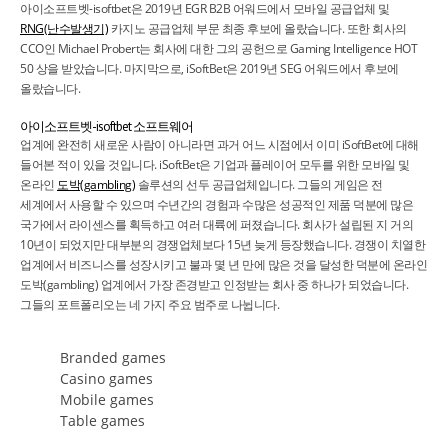
아이소프트벳-isoftbet은 2019년 EGR B2B 어워드에서 모바일 공급업체 및
RNG(난수발생기)
카지노 공급업체 부문 최종 후보에 올랐습니다. 또한 회사의
CCO인 Michael Probert는 회사에 대한 그의 공헌으로 Gaming Intelligence HOT
50 상을 받았습니다. 마지막으로, iSoftBet은 2019년 SEG 어워드에서 후보에
올랐습니다.
아이소프트벳-isoftbet 소프트웨어
업계에 완전히 새로운 사람이 아니라면 과거 어느 시점에서 이미 iSoftBet에 대해
들어본 적이 있을 것입니다. iSoftBet은 기업과 플레이어 모두를 위한 모바일 및
온라인
도박(gambling)
솔루션의 선두 공급업체입니다. 그들의 게임은 전
세계에서 사용할 수 있으며 수년간의 경험과 수많은 성공적인 제품 덕분에 많은
국가에서 라이센스를 획득하고 여러 대륙에 퍼졌습니다. 회사가 설립된 지 거의
10년이 되었지만 대부분의 경쟁업체보다 15년 늦게 등장했습니다. 경쟁이 치열한
업계에서 비즈니스를 성장시키고 불과 몇 년 만에 많은 것을 달성한 덕분에 온라인
도박(gambling) 업계에서 가장 존경받고 인정받는 회사 중 하나가 되었습니다.
그들의 포트폴리오는 네 가지 주요 범주로 나뉩니다.
Branded games
Casino games
Mobile games
Table games