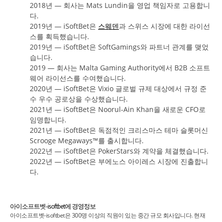
2018년 — 회사는 Mats Lundin을 영업 책임자로 고용합니
다.
2019년 — iSoftBet은
스웨덴
과 스위스 시장에 대한 라이선
스를 획득했습니다.
2019년 — iSoftBet은 SoftGamings와 파트너 관계를 맺었
습니다.
2019 — 회사는 Malta Gaming Authority에서 B2B 소프트
웨어 라이선스를 수여했습니다.
2020년 — iSoftBet은 Vixio 글로벌 규제 대상에서 규정 준
수 우수 공로상을 수상했습니다.
2021년 — iSoftBet은 Noorul-Ain Khan을 새로운 CFO로
임명합니다.
2021년 — iSoftBet은 독점적인 크리스마스 테마 슬롯머신
Scrooge Megaways™를 출시합니다.
2022년 — iSoftBet은 PokerStars와 계약을 체결했습니다.
2022년 — iSoftBet은 부에노스 아이레스 시장에 진출합니
다.
아이소프트벳-isoftbet에 경영정보
아이소프트벳-isoftbet은 300명 이상의 직원이 있는 중간 규모 회사입니다. 현재