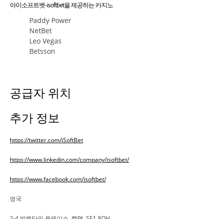
아이소프트벳-isoftbet을 제공하는 카지노
Paddy Power
NetBet
Leo Vegas
Betsson
공급자 위치
추가 정보
https://twitter.com/iSoftBet
https://www.linkedin.com/company/isoftbet/
https://www.facebook.com/isoftbet/
영국
2-4 발렌타인 플레이스,
런던
, SE1 8QH