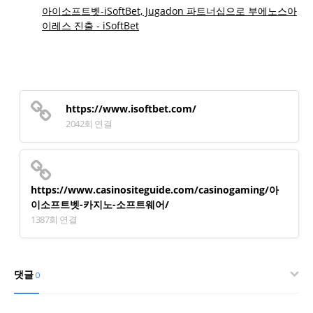
아이소프트벳-iSoftBet, Jugadon 파트너십으로 부에노스아
이레스 진출 - iSoftBet
https://www.isoftbet.com/
2042회 연결
https://www.casinositeguide.com/casinogaming/아
이소프트벳-카지노-소프트웨어/
1387회 연결
댓글
0