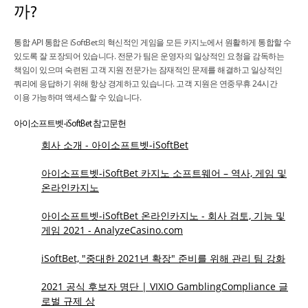
까?
통합 API 통합은 iSoftBet의 혁신적인 게임을 모든 카지노에서 원활하게 통합할 수
있도록 잘 포장되어 있습니다. 전문가 팀은 운영자의 일상적인 요청을 감독하는
책임이 있으며 숙련된 고객 지원 전문가는 잠재적인 문제를 해결하고 일상적인
쿼리에 응답하기 위해 항상 경계하고 있습니다. 고객 지원은 연중무휴 24시간
이용 가능하며 액세스할 수 있습니다.
아이소프트벳-iSoftBet 참고문헌
회사 소개 - 아이소프트벳-iSoftBet
아이소프트벳-iSoftBet 카지노 소프트웨어 – 역사, 게임 및
온라인카지노
아이소프트벳-iSoftBet 온라인카지노 - 회사 검토, 기능 및
게임 2021 - AnalyzeCasino.com
iSoftBet, "중대한 2021년 확장" 준비를 위해 관리 팀 강화
2021 공식 후보자 명단 | VIXIO GamblingCompliance 글
로벌 규제 상