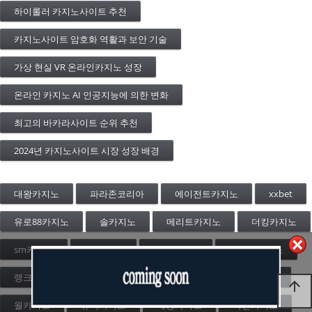
하이롤러 카지노사이트 추천
카지노사이트 암호화 역활과 보안 기술
가상 현실 VR 온라인카지노 성장
온라인 카지노 AI 인공지능에 의한 변화
최고의 바카라사이트 순위 추천
2024년 카지노사이트 시장 성장 배경
대왕카지노
파라존코리아
에이전트카지노
xxbet
유로88카지노
솔카지노
메리트카지노
더킹카지노
sm카지노
AX카지노
헤라카지노
뉴헤븐카지노
랭크카지노
썬시티카지노
카지노사이트-랭크카지노
arrow_upward
월카지노
슈퍼카지노
제왕카지노
아인카지노