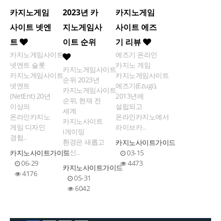
카지노게임
2023년 카
카지노게임
사이트 넷엔
지노게임사
사이트 에즈
트
이트 순위
기 리뷰
카지노게임사이트
에즈기 온라인
넷엔트 슬롯
카지노 게임
카지노게임사이트
카지노게임사이트
카지노게임사이트
순위 2023년
넷엔트
에즈기(Ezugi),
카지노게임사이트
(NetEnt) 20년
2013년에
순위, 현재 전
이상의
설립되고
세계
온라인카지노
온라인카지노에서
카지노사이트
게임 디자인
라이브카..
i게이밍
경험..
환경은 새롭고
카지노사이트가이드
혁신..
카지노사이트가이드
03-15
06-29
4473
카지노사이트가이드
4176
05-31
6042