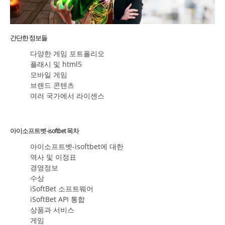
간단한 정보들
다양한 게임 포트폴리오
플래시 및 html5
모바일 게임
브랜드 콘텐츠
여러 국가에서 라이센스
아이소프트벳-isoftbet 목차
아이소프트벳-isoftbet에 대한
역사 및 이정표
경영정보
수상
iSoftBet 소프트웨어
iSoftBet API 통합
상품과 서비스
게임