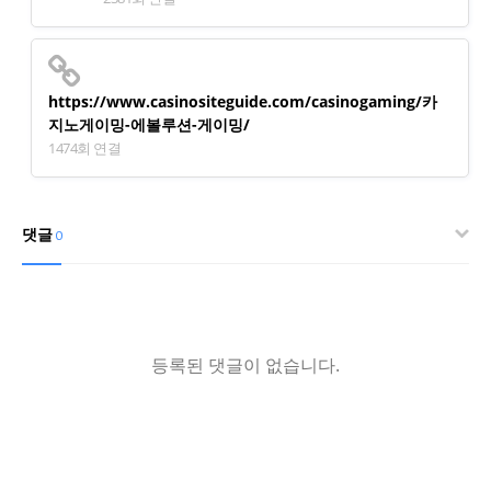
https://www.casinositeguide.com/casinogaming/카
지노게이밍-에볼루션-게이밍/
1474회 연결
댓글
0
등록된 댓글이 없습니다.