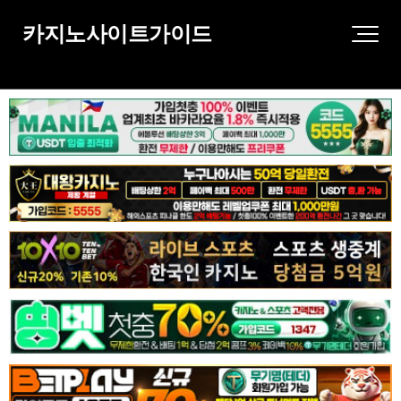
카지노사이트가이드