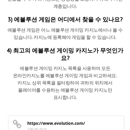
계층입니다.
3) 에볼루션 게임은 어디에서 찾을 수 있나요?
에볼루션 게임은 어느 에볼루션 게이밍 카지노에서나 볼 수
있습니다. 카지노에 등록해야 게임을 할 수 있습니다.
4) 최고의 에볼루션 게이밍 카지노가 무엇인가
요?
에볼루션 게이밍 카지노 목록을 사용하여 모든
온라인카지노를 에볼루션 게이밍 게임과 비교하세요.
카지노 상위 목록을 필터링하여 귀하의 위치에서
플레이어를 수용하는 에볼루션 게이밍 카지노만
표시합니다.
https://www.evolution.com/
2381회 연결