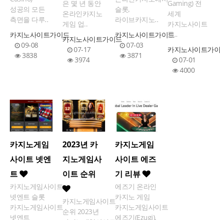
은 몇 년 동안
Gaming) 전
성공의 모든
슬롯,
온라인카지노
세계
측면을 다루..
라이브카지노..
게임 업..
카지노사이트
등..
카지노사이트가이드
카지노사이트가이드
카지노사이트가이드
09-08
07-03
07-17
카지노사이트가
3838
3871
3974
07-01
4000
카지노게임
2023년 카
카지노게임
사이트 넷엔
지노게임사
사이트 에즈
트
이트 순위
기 리뷰
카지노게임사이트
에즈기 온라인
넷엔트 슬롯
카지노 게임
카지노게임사이트
카지노게임사이트
카지노게임사이트
순위 2023년
넷엔트
에즈기(Ezugi),