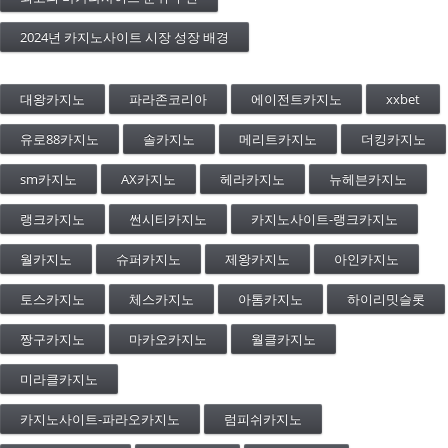
2024년 카지노사이트 시장 성장 배경
대왕카지노
파라존코리아
에이전트카지노
xxbet
유로88카지노
솔카지노
메리트카지노
더킹카지노
sm카지노
AX카지노
헤라카지노
뉴헤븐카지노
랭크카지노
썬시티카지노
카지노사이트-랭크카지노
월카지노
슈퍼카지노
제왕카지노
아인카지노
토스카지노
체스카지노
아톰카지노
하이리밋슬롯
짱구카지노
마카오카지노
월클카지노
미라클카지노
카지노사이트-파라오카지노
럼피쉬카지노