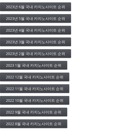
2023년 6월 국내 카지노사이트 순위
2023년 5월 국내 카지노사이트 순위
2023년 4월 국내 카지노사이트 순위
2023년 3월 국내 카지노사이트 순위
2023년 2월 국내 카지노사이트 순위
2023 1월 국내 카지노사이트 순위
2022 12월 국내 카지노사이트 순위
2022 11월 국내 카지노사이트 순위
2022 10월 국내 카지노사이트 순위
2022 9월 국내 카지노사이트 순위
2022 8월 국내 카지노사이트 순위