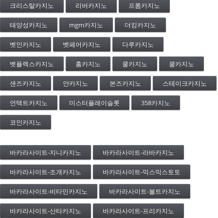
크리스탈카지노
리버카지노
프롬카지노
태양성카지노
mgm카지노
더킹카지노
벳인카지노
벳페어카지노
다루카지노
벳플렉스카지노
홈카지노
쿨카지노
쿨카지노
샌즈카지노
얀카지노
본즈카지노
스테이크카지노
언택트카지노
미스터플레이슬롯
358카지노
코인카지노
바카라사이트-지니카지노
바카라사이트-라바카지노
바카라사이트-조개카지노
바카라사이트-믹스믹스토토
바카라사이트-비타민카지노
바카라사이트-볼트카지노
바카라사이트-산타카지노
바카라사이트-프리카지노