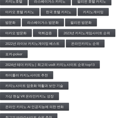
카지노호텔
라스베이거스 카지노
필리핀 호텔 카지노
마카오 호텔 카지노
한국 호텔 카지노
카지노게이밍
밤문화
라스베이거스 밤문화
필리핀 밤문화
마카오 밤문화
먹튀검증
2023년 카지노게임사이트 순위
2022년 라이브 카지노게이밍 베스트
온라인카지노 순위
포커-poker
2024년 테더 카지노| 최고의 usdt 카지노사이트 순위 top13
하이롤러 카지노사이트 추천
카지노사이트 암호화 역활과 보안 기술
가상 현실 VR 온라인카지노 성장
온라인 카지노 AI 인공지능에 의한 변화
최고의 바카라사이트 순위 추천