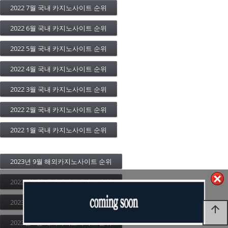
2022 7월 국내 카지노사이트 순위
2022 6월 국내 카지노사이트 순위
2022 5월 국내 카지노사이트 순위
2022 4월 국내 카지노사이트 순위
2022 3월 국내 카지노사이트 순위
2022 2월 국내 카지노사이트 순위
2022 1월 국내 카지노사이트 순위
2023년 9월 해외카지노사이트 순위
2023년 8월 해외카지노사이트 순위
2023년 7월 해외카지노사이트 순위
arrow_upward
2023년 6월 해외카지노사이트 순위