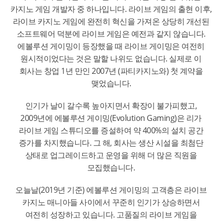
카지노 게임 개발자 중 하나입니다. 라이브 게임의 출현 이후,
라이브 카지노 게임에 완전히 혁신을 가져온 상당히 개선된
소프트웨어 덕분에 라이브 게임은 예전과 같지 않습니다.
에볼루션 게이밍이 등장했을 때 라이브 게이밍은 여전히
원시적이었다는 것은 말할 나위도 없습니다. 실제로 이
회사는 창업 1년 만인 2007년 (파티카지노와) 첫 계약을
맺었습니다.
인기가 날이 갈수록 높아지면서 확장이 불가피했고,
2009년에 에볼루션 게이밍(Evolution Gaming)은 리가
라이브 게임 스튜디오를 증설하여 약 400%의 설치 공간
증가를 차지했습니다. 그 해, 회사는 생산 시설을 최첨단
상태로 업그레이드하고 운영을 위해 더 많은 직원을
모집했습니다.
오늘날(2019년 기준) 에볼루션 게이밍의 고객층은 라이브
카지노 매니아들 사이에서 꾸준히 인기가 상승하면서
여전히 성장하고 있습니다. 고품질의 라이브 게임을