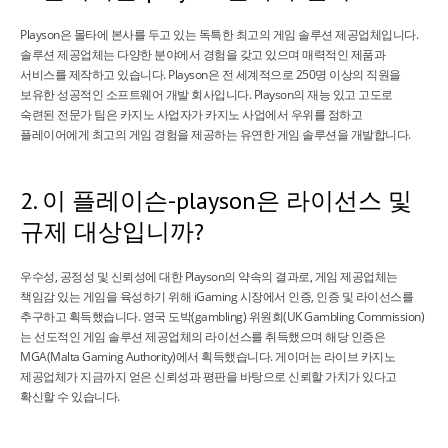
Playson은 몰타에 본사를 두고 있는 독특한 최고의 게임 솔루션 제공업체입니다.
솔루션 제공업체는 다양한 분야에서 경험을 갖고 있으며 매력적인 제품과
서비스를 제작하고 있습니다. Playson은 전 세계적으로 250명 이상의 직원을
보유한 성공적인 소프트웨어 개발 회사입니다. Playson의 재능 있고 고도로
숙련된 전문가 팀은 카지노 사업자가 카지노 사업에서 우위를 점하고
플레이어에게 최고의 게임 경험을 제공하는 유연한 게임 솔루션을 개발합니다.
2. 이 플레이슨-playson은 라이선스 및
규제 대상입니까?
우수성, 공정성 및 신뢰성에 대한 Playson의 약속의 결과로, 게임 제공업체는
책임감 있는 게임을 육성하기 위해 iGaming 시장에서 인증, 인증 및 라이선스를
추구하고 획득했습니다. 영국 도박(gambling) 위원회(UK Gambling Commission)
는 선도적인 게임 솔루션 제공업체의 라이선스를 취득했으며 해당 인증은
MGA(Malta Gaming Authority)에서 획득했습니다. 게이머는 라이브 카지노
제공업체가 지금까지 얻은 신뢰성과 평판을 바탕으로 신뢰할 가치가 있다고
확신할 수 있습니다.