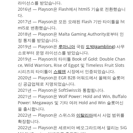
라이선스를 받았습니다.
2016년 — Playson은 Flash에서 html5 기술로 전환했습니
다.
2017년 — Playson은 모든 오래된 Flash 기반 타이틀을 ht
ml5로 변환했습니다.
2018년 — Playson은 Malta Gaming Authority로부터 인
정 통지를 받았습니다.
2019년 — Playson은
루마니아
국립
도박(gambling)
사무
소로부터 운영 라이선스를 받았습니다.
2019년 — Playson의 타이틀 Book of Gold: Double Chan
ce, Wild Warriors, Rise of Egypt 및 Timeless Fruit Slots
시리즈의 타이틀이
스웨덴
시장에서 인증되었습니다.
2020년 — Playson은 EGR B2B 어워드에서 올해의 슬롯머
신 공급업체로 지명되었습니다.
2021년 — Playson은 SoftSwiss와 통합됩니다.
2021년 — Playson은 Wolf Power: Hold and Win, Buffalo
Power: Megaways 및 기타 여러 Hold and Win 슬롯머신
을 출시합니다.
2022년 — Playson은 스위스와
이탈리아
에서 사업 범위를
확장합니다.
2022년 — Playson은 세르비아 베오그라드에서 열리는 SiG