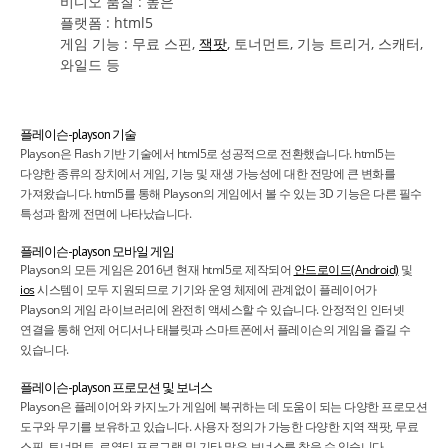
비디오 품질 : 높은
플랫폼 : html5
게임 기능 : 무료 스핀,
잭팟
, 토너먼트, 기능 트리거, 스캐터,
와일드 등
플레이슨-playson 기술
Playson은 Flash 기반 기술에서 html5로 성공적으로 전환했습니다. html5는
다양한 종류의 장치에서 게임, 기능 및 재생 가능성에 대한 전망에 큰 변화를
가져왔습니다. html5를 통해 Playson의 게임에서 볼 수 있는 3D 기능은 다른 필수
특성과 함께 전면에 나타났습니다.
플레이슨-playson 모바일 게임
Playson의 모든 게임은 2016년 현재 html5로 제작되어
안드로이드(Android)
및
ios
시스템이 모두 지원되므로 기기와 운영 체제에 관계없이 플레이어가
Playson의 게임 라이브러리에 완전히 액세스할 수 있습니다. 안정적인 인터넷
연결을 통해 언제 어디서나 태블릿과 스마트폰에서 플레이슨의 게임을 즐길 수
있습니다.
플레이슨-playson 프로모션 및 보너스
Playson은 플레이어와 카지노가 게임에 복귀하는 데 도움이 되는 다양한 프로모션
도구와 무기를 보유하고 있습니다. 사용자 정의가 가능한 다양한 지역 잭팟, 무료
스핀, 토너먼트, 로열티 프로그램 및 기타 많은 보너스를 찾을 수 있습니다.