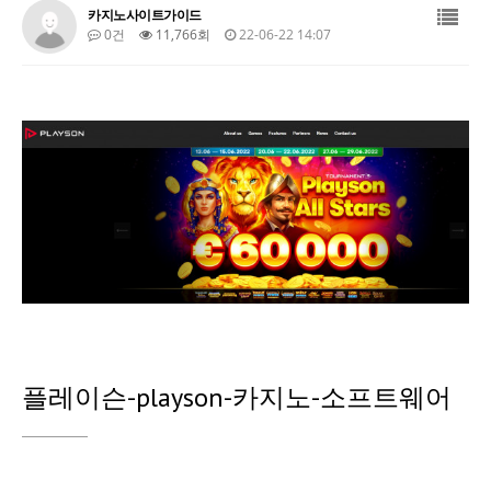
카지노사이트가이드
0건
11,766회
22-06-22 14:07
플레이슨-playson-카지노-소프트웨어