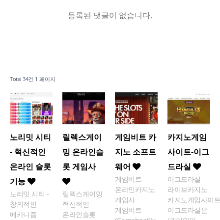
등록된 댓글이 없습니다.
Total 34건
1 페이지
노리밋 시티
릴렉스게이
게임비트 카
카지노게임
- 혁신적인
밍 온라인슬
지노 소프트
사이트-이그
온라인 슬롯
롯 게임사
웨어
드라실
게임비트
이그드라실
기능
온라인카지노
라이브카지노
노리밋 시티 -
릴렉스게이밍
게임사
카지노게임사이
창의적인
혁신적인
게임비트
이그드라실은
메카니즘
온라인슬롯