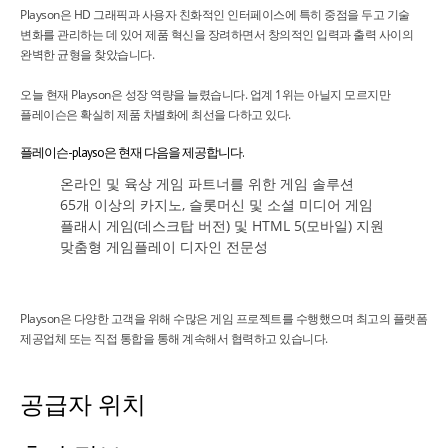
Playson은 HD 그래픽과 사용자 친화적인 인터페이스에 특히 중점을 두고 기술
변화를 관리하는 데 있어 제품 혁신을 장려하면서 창의적인 입력과 출력 사이의
완벽한 균형을 찾았습니다.
오늘 현재 Playson은 성장 역량을 늘렸습니다. 업계 1위는 아닐지 모르지만
플레이슨은 확실히 제품 차별화에 최선을 다하고 있다.
플레이슨-playso은 현재 다음을 제공합니다.
온라인 및 육상 게임 파트너를 위한 게임 솔루션
65개 이상의 카지노, 슬롯머신 및 소셜 미디어 게임
플래시 게임(데스크탑 버전) 및 HTML 5(모바일) 지원
맞춤형 게임플레이 디자인 전문성
Playson은 다양한 고객을 위해 수많은 게임 프로젝트를 수행했으며 최고의 플랫폼
제공업체 또는 직접 통합을 통해 계속해서 협력하고 있습니다.
공급자 위치