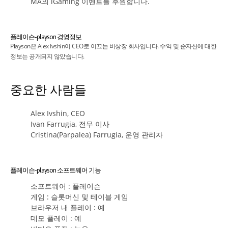
MA의 iGaming 이벤트를 후원합니다.
플레이슨-playson 경영정보
Playson은 Alex Ivshin이 CEO로 이끄는 비상장 회사입니다. 수익 및 순자산에 대한
정보는 공개되지 않았습니다.
중요한 사람들
Alex Ivshin, CEO
Ivan Farrugia, 전무 이사
Cristina(Parpalea) Farrugia, 운영 관리자
플레이슨-playson 소프트웨어 기능
소프트웨어 : 플레이슨
게임 : 슬롯머신 및 테이블 게임
브라우저 내 플레이 : 예
데모 플레이 : 예