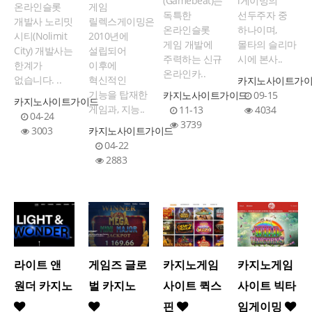
(Gamebeat)는
i게이밍의
온라인슬롯
게임
독특한
선두주자 중
개발사 노리밋
릴렉스게이밍은
온라인슬롯
하나이며,
시티(Nolimit
2010년에
게임 개발에
몰타의 슬리마
City) 개발사는
설립되어
주력하는 신규
시에 본사..
한계가
이후에
온라인카..
없습니다. ..
혁신적인
카지노사이트가
기능을 탑재한
카지노사이트가이드
09-15
카지노사이트가이드
게임과, 지능..
11-13
4034
04-24
3739
3003
카지노사이트가이드
04-22
2883
라이트 앤
게임즈 글로
카지노게임
카지노게임
원더 카지노
벌 카지노
사이트 퀵스
사이트 빅타
핀
임게이밍