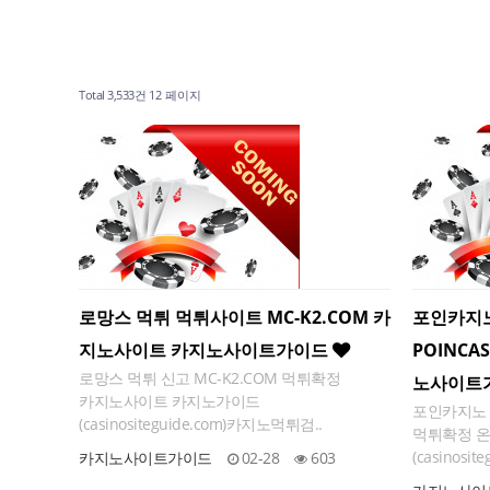
Total 3,533건
12 페이지
로망스 먹튀 먹튀사이트 MC-K2.COM 카
포인카지
지노사이트 카지노사이트가이드
POINCA
로망스 먹튀 신고 MC-K2.COM 먹튀확정
노사이트
카지노사이트 카지노가이드
포인카지노 먹
(casinositeguide.com)카지노먹튀검..
먹튀확정 
(casinosite
카지노사이트가이드
02-28
603