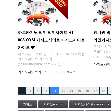
하트카지노 먹튀 먹튀사이트 HT-
젠나인 먹튀
008.COM 카지노사이트 카지노사이트
라인카지
젠나인 먹튀 
가이드
온라인카지
하트카지노 먹튀 신고 HT-008.COM 먹튀확정
(casinosi
카지노사이트 카지노가이드
(casinositeguide.com)카지노..
카지노사이
카지노사이트가이드
02-28
435
다음
맨끝
11
13
14
15
16
17
18
12
카지노
카지노-casino
카지노사이트-casinosite