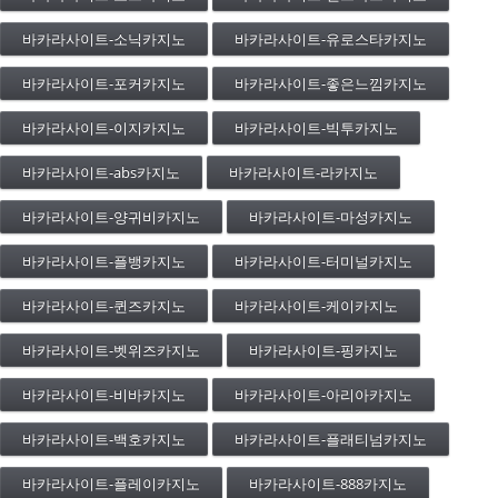
바카라사이트-소닉카지노
바카라사이트-유로스타카지노
바카라사이트-포커카지노
바카라사이트-좋은느낌카지노
바카라사이트-이지카지노
바카라사이트-빅투카지노
바카라사이트-abs카지노
바카라사이트-라카지노
바카라사이트-양귀비카지노
바카라사이트-마성카지노
바카라사이트-플뱅카지노
바카라사이트-터미널카지노
바카라사이트-퀸즈카지노
바카라사이트-케이카지노
바카라사이트-벳위즈카지노
바카라사이트-핑카지노
바카라사이트-비바카지노
바카라사이트-아리아카지노
바카라사이트-백호카지노
바카라사이트-플래티넘카지노
바카라사이트-플레이카지노
바카라사이트-888카지노