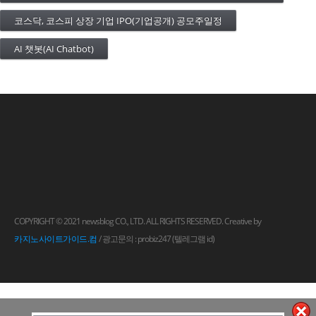
코스닥, 코스피 상장 기업 IPO(기업공개) 공모주일정
AI 챗봇(AI Chatbot)
COPYRIGHT © 2021 newsblog CO., LTD. ALL RIGHTS RESERVED. Creative by
카지노사이트가이드.컴
/ 광고문의 : probiz247 (텔레그램 id)