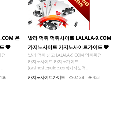
.COM 온
발라 먹튀 먹튀사이트 LALALA-9.COM
이드
카지노사이트 카지노사이트가이드
확정
발라 먹튀 신고 LALALA-9.COM 먹튀확정
카지노사이트 카지노가이드
..
(casinositeguide.com)카지노먹..
436
카지노사이트가이드
02-28
433