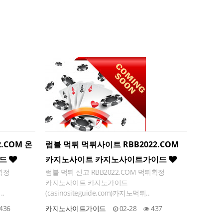
.COM 온
럼블 먹튀 먹튀사이트 RBB2022.COM
이드
카지노사이트 카지노사이트가이드
확정
럼블 먹튀 신고 RBB2022.COM 먹튀확정
카지노사이트 카지노가이드
..
(casinositeguide.com)카지노먹튀..
436
카지노사이트가이드
02-28
437