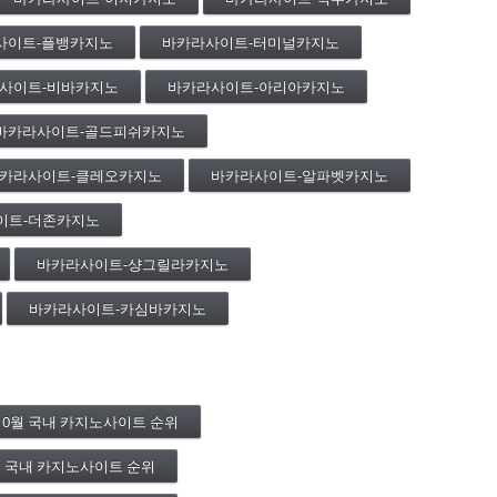
사이트-플뱅카지노
바카라사이트-터미널카지노
사이트-비바카지노
바카라사이트-아리아카지노
바카라사이트-골드피쉬카지노
카라사이트-클레오카지노
바카라사이트-알파벳카지노
이트-더존카지노
바카라사이트-샹그릴라카지노
바카라사이트-카심바카지노
 10월 국내 카지노사이트 순위
6월 국내 카지노사이트 순위