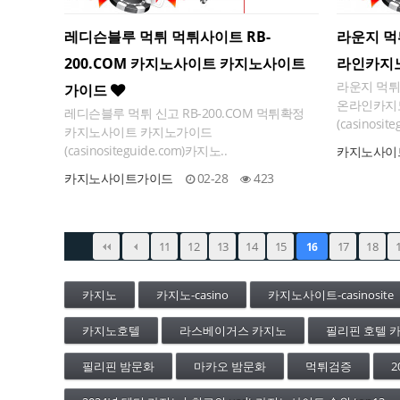
레디슨블루 먹튀 먹튀사이트 RB-
라운지 먹튀
200.COM 카지노사이트 카지노사이트
라인카지
라운지 먹튀 
가이드
온라인카지
레디슨블루 먹튀 신고 RB-200.COM 먹튀확정
(casinosi
카지노사이트 카지노가이드
(casinositeguide.com)카지노..
카지노사이
카지노사이트가이드
02-28
423
다음
맨끝
11
12
13
14
15
17
18
16
카지노
카지노-casino
카지노사이트-casinosite
카지노호텔
라스베이거스 카지노
필리핀 호텔 
필리핀 밤문화
마카오 밤문화
먹튀검증