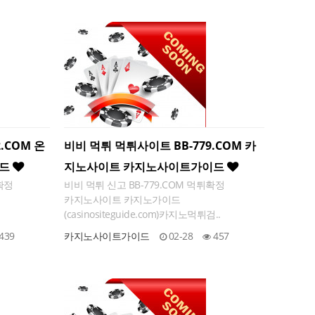
.COM 온
비비 먹튀 먹튀사이트 BB-779.COM 카
이드
지노사이트 카지노사이트가이드
확정
비비 먹튀 신고 BB-779.COM 먹튀확정
카지노사이트 카지노가이드
(casinositeguide.com)카지노먹튀검..
439
카지노사이트가이드
02-28
457