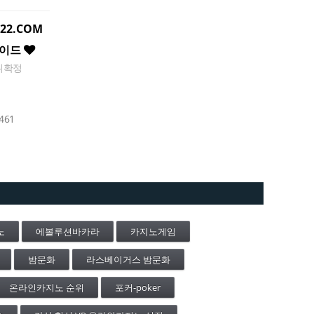
22.COM
가이드
먹튀확정
461
노
에볼루션바카라
카지노게임
밤문화
라스베이거스 밤문화
온라인카지노 순위
포커-poker