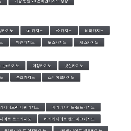
술
가상 현실 VR 온라인카지노 성장
킹카지노
sm카지노
AX카지노
헤라카지노
노
아인카지노
토스카지노
체스카지노
mgm카지노
더킹카지노
벳인카지노
노
본즈카지노
스테이크카지노
라사이트-비타민카지노
바카라사이트-볼트카지노
사이트-로즈카지노
바카라사이트-랜드마크카지노
바카라사이트-이지카지노
바카라사이트-빅투카지노