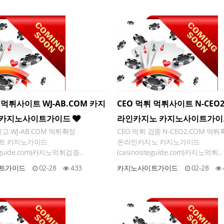
먹튀사이트 WJ-AB.COM 카지
CEO 먹튀 먹튀사이트 N-CEO2
 카지노사이트가이드
라인카지노 카지노사이트가
고 WJ-AB.COM 먹튀확정
CEO 먹튀 검증 N-CEO2.COM 먹튀
트 카지노가이드
온라인카지노 카지노가이드
teguide.com)카지노먹튀검증..
(casinositeguide.com)카지노먹튀..
트가이드
02-28
433
카지노사이트가이드
02-28