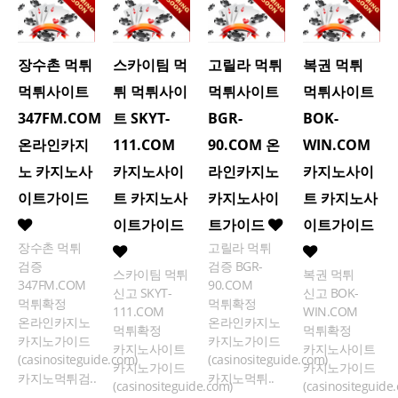
장수촌 먹튀
스카이팀 먹
고릴라 먹튀
복권 먹튀
먹튀사이트
튀 먹튀사이
먹튀사이트
먹튀사이트
347FM.COM
트 SKYT-
BGR-
BOK-
온라인카지
111.COM
90.COM 온
WIN.COM
노 카지노사
카지노사이
라인카지노
카지노사이
이트가이드
트 카지노사
카지노사이
트 카지노사
이트가이드
트가이드
이트가이드
장수촌 먹튀
고릴라 먹튀
검증
검증 BGR-
스카이팀 먹튀
복권 먹튀
347FM.COM
90.COM
신고 SKYT-
신고 BOK-
먹튀확정
먹튀확정
111.COM
WIN.COM
온라인카지노
온라인카지노
먹튀확정
먹튀확정
카지노가이드
카지노가이드
카지노사이트
카지노사이트
(casinositeguide.com)
(casinositeguide.com)
카지노가이드
카지노가이드
카지노먹튀검..
카지노먹튀..
(casinositeguide.com)
(casinositeguide