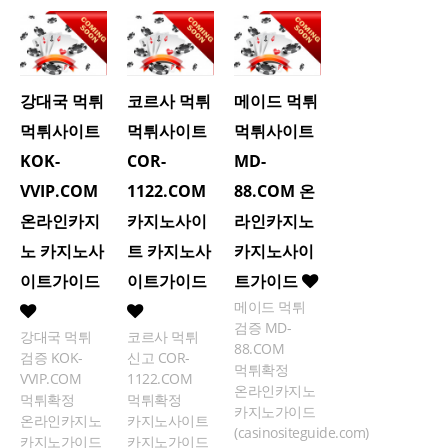
강대국 먹튀
코르사 먹튀
메이드 먹튀
먹튀사이트
먹튀사이트
먹튀사이트
KOK-
COR-
MD-
VVIP.COM
1122.COM
88.COM 온
온라인카지
카지노사이
라인카지노
노 카지노사
트 카지노사
카지노사이
이트가이드
이트가이드
트가이드
메이드 먹튀
검증 MD-
강대국 먹튀
코르사 먹튀
88.COM
검증 KOK-
신고 COR-
먹튀확정
VVIP.COM
1122.COM
온라인카지노
먹튀확정
먹튀확정
카지노가이드
온라인카지노
카지노사이트
(casinositeguide.com)
카지노가이드
카지노가이드