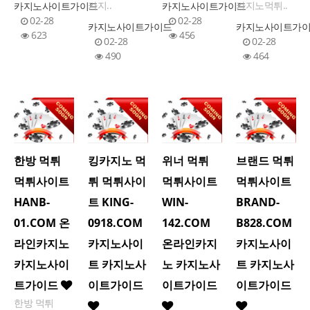
카지..
카지노먹튀..
카지노사이트가이드
카지노사이트가이드
02-28
02-28
카지노사이트가이드
카지노사이트가
623
456
02-28
02-28
490
464
한방 먹튀
킹카지노 먹
위너 먹튀
브랜드 먹튀
먹튀사이트
튀 먹튀사이
먹튀사이트
먹튀사이트
HANB-
트 KING-
WIN-
BRAND-
01.COM 온
0918.COM
142.COM
B828.COM
라인카지노
카지노사이
온라인카지
카지노사이
카지노사이
트 카지노사
노 카지노사
트 카지노사
트가이드
이트가이드
이트가이드
이트가이드
한방 먹튀