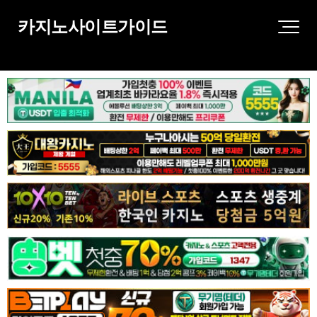
카지노사이트가이드