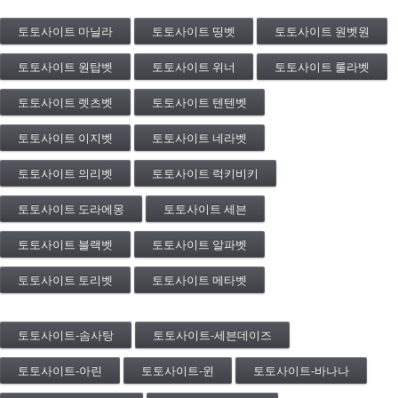
토토사이트 마닐라
토토사이트 띵벳
토토사이트 원벳원
토토사이트 원탑벳
토토사이트 위너
토토사이트 룰라벳
토토사이트 렛츠벳
토토사이트 텐텐벳
토토사이트 이지벳
토토사이트 네라벳
토토사이트 의리벳
토토사이트 럭키비키
토토사이트 도라에몽
토토사이트 세븐
토토사이트 블랙벳
토토사이트 알파벳
토토사이트 토리벳
토토사이트 메타벳
토토사이트-솜사탕
토토사이트-세븐데이즈
토토사이트-아린
토토사이트-윈
토토사이트-바나나