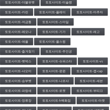
토토사이트-더블유벳
토토사이트-미슐랭
토토사이트-카린
토토사이트-플레이
토토사이트-마추자
토토사이트-저금통
토토사이트-스마일
토토사이트-레모나
토토사이트-기가
토토사이트-레고
토토사이트-애플
토토사이트-풀스윙
토토사이트-즐겨찾기
토토사이트-주인공
토토사이트-벳박스
토토사이트-슈퍼스타
토토사이트-vs
토토사이트-샤오미
토토사이트-윈윈
토토사이트-캡-cap
토토사이트-승부벳
토토사이트-나르샤
토토사이트-세븐
토토사이트-파랑새
토토사이트-로켓
토토사이트-부띠끄
토토사이트-정류장
토토사이트-h백화점
토토사이트-마켓