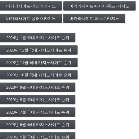
바카라사이트-카심바카지노
바카라사이트-다이아몬드7카지노
바카라사이트-플러스카지노
바카라사이트-퍼스트카지노
2024년 1월 국내 카지노사이트 순위
2023년 12월 국내 카지노사이트 순위
2023년 11월 국내 카지노사이트 순위
2023년 10월 국내 카지노사이트 순위
2023년 9월 국내 카지노사이트 순위
2023년 8월 국내 카지노사이트 순위
2023년 7월 국내 카지노사이트 순위
2023년 6월 국내 카지노사이트 순위
2023년 5월 국내 카지노사이트 순위