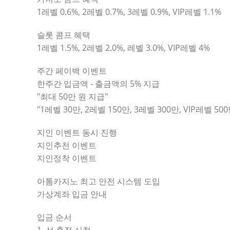
1레벨 0.6%, 2레벨 0.7%, 3레벨 0.9%, VIP레벨 1.1%
슬롯 콤프 혜택
1레벨 1.5%, 2레벨 2.0%, 레벨 3.0%, VIP레벨 4%
주간 페이백 이벤트
한주간 입금액 - 출금액의 5% 지급
"최대 50만 원 지급"
"1레벨 30만, 2레벨 150만, 3레벨 300만, VIP레벨 500
지인 이벤트 동시 진행
지인추천 이벤트
지인정착 이벤트
아톰카지노 최고 안전 시스템 도입
가상계좌 입금 안내
입금 순서