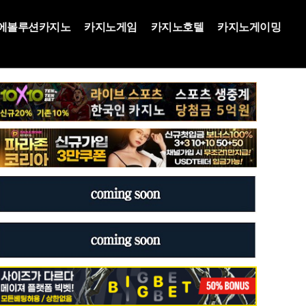
에볼루션카지노
카지노게임
카지노호텔
카지노게이밍