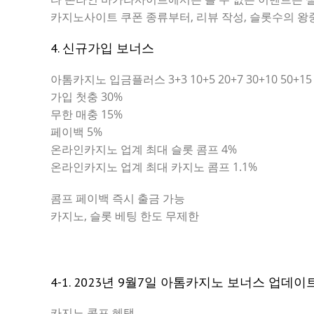
카지노사이트 쿠폰 종류부터, 리뷰 작성, 슬롯수의 왕
4. 신규가입 보너스
아톰카지노 입금플러스 3+3 10+5 20+7 30+10 50+15 1
가입 첫충 30%
무한 매충 15%
페이백 5%
온라인카지노 업계 최대 슬롯 콤프 4%
온라인카지노 업계 최대 카지노 콤프 1.1%
콤프 페이백 즉시 출금 가능
카지노, 슬롯 베팅 한도 무제한
4-1. 2023년 9월7일 아톰카지노 보너스 업데이
카지노 콤프 혜택