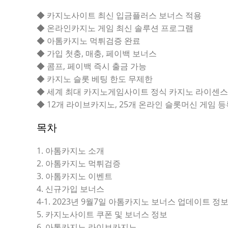
◆ 카지노사이트 최신 입금플러스 보너스 적용
◆ 온라인카지노 게임 최신 솔루션 프로그램
◆ 아톰카지노 먹튀검증 완료
◆ 가입 첫충, 매충, 페이백 보너스
◆ 콤프, 페이백 즉시 출금 가능
◆ 카지노 슬롯 베팅 한도 무제한
◆ 세계 최대 카지노게임사이트 정식 카지노 라이센스
◆ 12개 라이브카지노, 25개 온라인 슬롯머신 게임 등
목차
1. 아톰카지노 소개
2. 아톰카지노 먹튀검증
3. 아톰카지노 이벤트
4. 신규가입 보너스
4-1. 2023년 9월7일 아톰카지노 보너스 업데이트 정
5. 카지노사이트 쿠폰 및 보너스 정보
6. 아톰카지노 라이브카지노