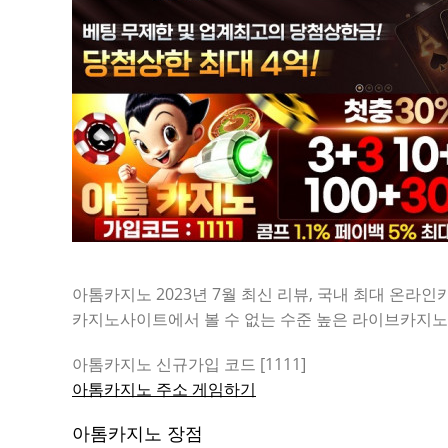
아톰카지노 2023년 7월 최신 리뷰, 국내 최대 온
카지노사이트에서 볼 수 없는 수준 높은 라이브카지노
아톰카지노 신규가입 코드 [1111]
아톰카지노 주소 게임하기
아톰카지노 장점