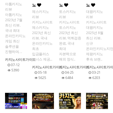
아톰카지노
노
노
노
리뷰
체스카지노
토스카지노
대왕카지노
아톰카지노
리뷰
리뷰
리뷰
2023년 7월
카지노사이트
카지노사이트
카지노사이트
최신 리뷰,
체스카지노
토스카지노
대왕카지노
국내 최대
2023년 최신
2023년 최신
2025년 8월
온라인카지노
리뷰, 국내
리뷰, 먹튀검증
최신 리뷰,
게임 최신
온라인카지노
완료, 국내
신규
솔루션을
최초
최대
온라인카지노지
진행하며, ..
입금플러스
자본력으로
제왕카지노
보너스 제공,..
해외 정식..
후속 브랜..
카지노사이트가이드
07-12
카지노사이트가이드
카지노사이트가이드
카지노사이트가
5390
05-18
04-25
03-21
5625
6484
6203