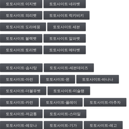
토토사이트 이지벳
토토사이트 네라벳
토토사이트 의리벳
토토사이트 럭키비키
토토사이트 도라에몽
토토사이트 세븐
토토사이트 블랙벳
토토사이트 알파벳
토토사이트 토리벳
토토사이트 메타벳
토토사이트-솜사탕
토토사이트-세븐데이즈
토토사이트-아린
토토사이트-윈
토토사이트-바나나
토토사이트-더블유벳
토토사이트-미슐랭
토토사이트-카린
토토사이트-플레이
토토사이트-마추자
토토사이트-저금통
토토사이트-스마일
토토사이트-레모나
토토사이트-기가
토토사이트-레고