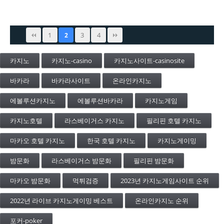
1
3
4
2
카지노
카지노-casino
카지노사이트-casinosite
바카라
바카라사이트
온라인카지노
에볼루션카지노
에볼루션바카라
카지노게임
카지노호텔
라스베이거스 카지노
필리핀 호텔 카지노
마카오 호텔 카지노
한국 호텔 카지노
카지노게이밍
밤문화
라스베이거스 밤문화
필리핀 밤문화
마카오 밤문화
먹튀검증
2023년 카지노게임사이트 순위
2022년 라이브 카지노게이밍 베스트
온라인카지노 순위
포커-poker