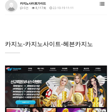
카지노사이트가이드
0건
8,117회
22-10-19 11:11
카지노-카지노사이트-헤븐카지노