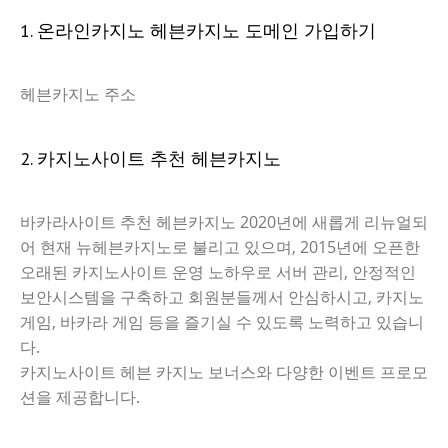
1. 온라인카지노 헤븐카지노 도메인 가입하기
헤븐카지노 주소
2. 카지노사이트 추천 헤븐카지노
바카라사이트 추천 헤븐카지노 2020년에 새롭게 리뉴얼되
어 현재 뉴헤븐카지노로 불리고 있으며, 2015년에 오픈한
오래된 카지노사이트 운영 노하우로 서버 관리, 안정적인
보안시스템을 구축하고 회원분들께서 안심하시고, 카지노
게임, 바카라 게임 등을 즐기실 수 있도록 노력하고 있습니
다.
카지노사이트 헤븐 카지노 보너스와 다양한 이벤트 프로모
션을 제공합니다.