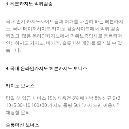
3. 헤븐카지노 먹튀검증
국내 인기 카지노사이트들과 어깨를 나란히 하는 헤븐카지
노, 국내 메이저사이트 카지노 검증사이트에서 먹튀 검증
되었고, 많은 온라인카지노에서 먹튀보증업체로 등록되어
안심하시고 카지노, 바카라, 슬롯머신 게임을 즐기실 수 있
습니다.
4. 국내 온라인카지노 헤븐카지노 보너스
카지노 보너스
당일 첫 입금 서비스 15% 재충전 8% 페이백 8% 신규 5+3
10+5 30+10 100+30 카지노 롤링 5배 "카지노만 이용시"
채팅창 문의
슬롯머신 보너스