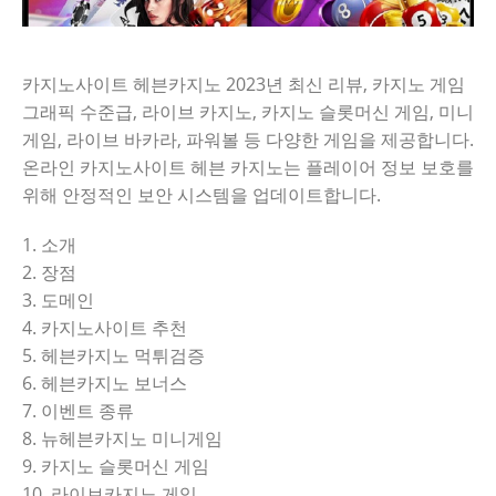
카지노사이트 헤븐카지노 2023년 최신 리뷰, 카지노 게임
그래픽 수준급, 라이브 카지노, 카지노 슬롯머신 게임, 미니
게임, 라이브 바카라, 파워볼 등 다양한 게임을 제공합니다.
온라인 카지노사이트 헤븐 카지노는 플레이어 정보 보호를
위해 안정적인 보안 시스템을 업데이트합니다.
1. 소개
2. 장점
3. 도메인
4. 카지노사이트 추천
5. 헤븐카지노 먹튀검증
6. 헤븐카지노 보너스
7. 이벤트 종류
8. 뉴헤븐카지노 미니게임
9. 카지노 슬롯머신 게임
10. 라이브카지노 게임