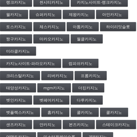
랭크카지노
썬시티카지노
카지노사이트-랭크카지노
월카지노
슈퍼카지노
제왕카지노
아인카지노
토스카지노
체스카지노
아톰카지노
하이리밋슬롯
짱구카지노
마카오카지노
월클카지노
미라클카지노
카지노사이트-파라오카지노
럼피쉬카지노
크리스탈카지노
리버카지노
프롬카지노
태양성카지노
mgm카지노
더킹카지노
벳인카지노
벳페어카지노
다루카지노
벳플렉스카지노
홈카지노
쿨카지노
쿨카지노
샌즈카지노
얀카지노
본즈카지노
스테이크카지노
언택트카지노
미스터플레이슬롯
358카지노