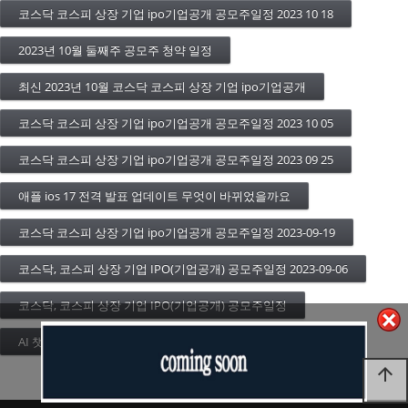
코스닥 코스피 상장 기업 ipo기업공개 공모주일정 2023 10 18
2023년 10월 둘째주 공모주 청약 일정
최신 2023년 10월 코스닥 코스피 상장 기업 ipo기업공개
코스닥 코스피 상장 기업 ipo기업공개 공모주일정 2023 10 05
코스닥 코스피 상장 기업 ipo기업공개 공모주일정 2023 09 25
애플 ios 17 전격 발표 업데이트 무엇이 바뀌었을까요
코스닥 코스피 상장 기업 ipo기업공개 공모주일정 2023-09-19
코스닥, 코스피 상장 기업 IPO(기업공개) 공모주일정 2023-09-06
코스닥, 코스피 상장 기업 IPO(기업공개) 공모주일정
AI 챗봇(AI Chatbot)
arrow_upward