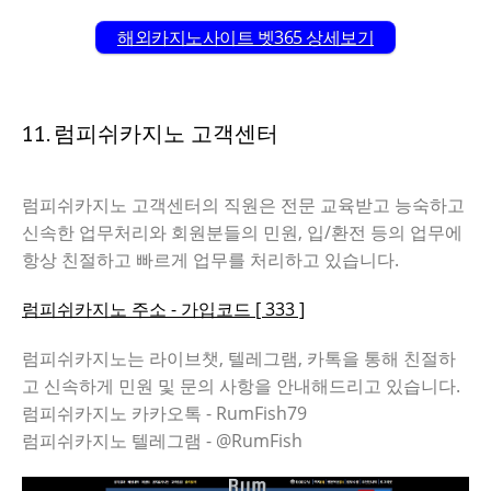
해외카지노사이트 벳365 상세보기
11. 럼피쉬카지노 고객센터
럼피쉬카지노 고객센터의 직원은 전문 교육받고 능숙하고
신속한 업무처리와 회원분들의 민원, 입/환전 등의 업무에
항상 친절하고 빠르게 업무를 처리하고 있습니다.
럼피쉬카지노 주소 - 가입코드 [ 333 ]
럼피쉬카지노는 라이브챗, 텔레그램, 카톡을 통해 친절하
고 신속하게 민원 및 문의 사항을 안내해드리고 있습니다.
럼피쉬카지노 카카오톡 - RumFish79
럼피쉬카지노 텔레그램 - @RumFish