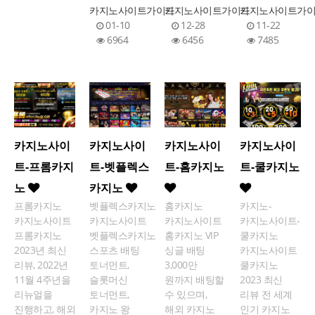
카지노사이트가이드
카지노사이트가이드
카지노사이트가
01-10
12-28
11-22
6964
6456
7485
카지노사이
카지노사이
카지노사이
카지노사이
트-프롬카지
트-벳플렉스
트-홈카지노
트-쿨카지노
노
카지노
프롬카지노
벳플렉스카지노
홈카지노
카지노-
카지노사이트
카지노사이트
카지노사이트
카지노사이트-
프롬카지노
벳플렉스카지노
홈카지노 VIP
쿨카지노
2023년 최신
스포츠 배팅
싱글 배팅
카지노사이트
리뷰, 2022년
토너먼트,
3,000만
쿨카지노
11월 4주년을
슬롯머신
원까지 배팅할
2023 최신
리뉴얼을
토너먼트,
수 있으며,
리뷰 전 세계
진행하고, 해외
카지노 왕
해외 카지노
인기 카지노