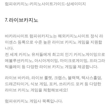
럼피쉬카지노-카지노사이트가이드-상세이미지
7. 라이브카지노
바카라사이트 럼피쉬카지노는 해외카지노사이트 정식 라
이센스 등록으로 수준 높은 라이브 카지노 게임을 지원합
니다.
전 세계 카지노 유저들에게 최고의 인기 카지노게이밍으로
에볼루션카지노, 아시아게이밍, 마이크로게이밍, 프라그라
틱플레이 등 다양한 라이브 카지노 게임을 제공합니다.
라이브 바카라, 라이브 룰렛, 크랩스, 블랙잭, 텍사스홀덤,
드래곤타이거, 식보 게임, 포커, 쓰리카드 포커 등 다양한
라이브 카지노 게임을 체험해보세요!
럼피쉬카지노 게임사 목록입니다.