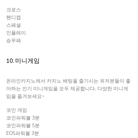
크로스
핸디캡
스페셜
인플레이
승무패
10. 미니게임
온라인카지노에서 카지노 배팅을 즐기시는 유저분들이 좋
아하는 인기 미니게임을 모두 제공합니다. 다양한 미니게
임을 즐겨보세요~
코인 게임
코인파워볼 3분
코인파워볼 5분
EOS파워볼 3분