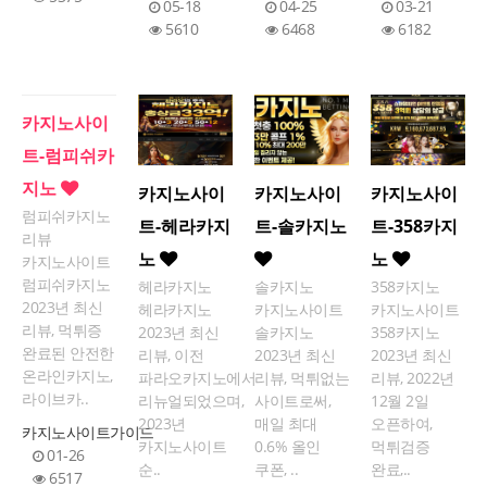
05-18
04-25
03-21
5610
6468
6182
카지노사이
트-럼피쉬카
지노
카지노사이
카지노사이
카지노사이
럼피쉬카지노
트-헤라카지
트-솔카지노
트-358카지
리뷰
노
노
카지노사이트
럼피쉬카지노
헤라카지노
솔카지노
358카지노
2023년 최신
헤라카지노
카지노사이트
카지노사이트
리뷰, 먹튀증
2023년 최신
솔카지노
358카지노
완료된 안전한
리뷰, 이전
2023년 최신
2023년 최신
온라인카지노,
파라오카지노에서
리뷰, 먹튀없는
리뷰, 2022년
라이브카..
리뉴얼되었으며,
사이트로써,
12월 2일
2023년
매일 최대
오픈하여,
카지노사이트가이드
카지노사이트
0.6% 올인
먹튀검증
01-26
순..
쿠폰, ..
완료,..
6517