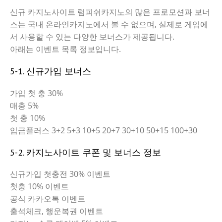
신규 카지노사이트 럼피쉬카지노의 많은 프로모션과 보너
스는 국내 온라인카지노에서 볼 수 없으며, 실제로 게임에
서 사용할 수 있는 다양한 보너스가 제공됩니다.
아래는 이벤트 목록 정보입니다.
5-1. 신규가입 보너스
가입 첫 충 30%
매충 5%
첫 충 10%
입금플러스 3+2 5+3 10+5 20+7 30+10 50+15 100+30
5-2. 카지노사이트 쿠폰 및 보너스 정보
신규가입 첫충전 30% 이벤트
첫충 10% 이벤트
공식 카카오톡 이벤트
출석체크, 행운복권 이벤트