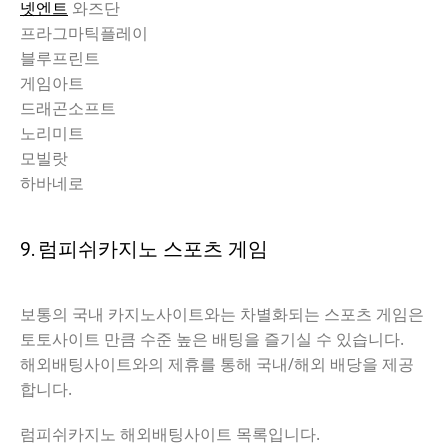
넷엔트
와즈단
프라그마틱플레이
블루프린트
게임아트
드래곤소프트
노리미트
모빌랏
하바네로
9. 럼피쉬카지노 스포츠 게임
보통의 국내 카지노사이트와는 차별화되는 스포츠 게임은
토토사이트 만큼 수준 높은 배팅을 즐기실 수 있습니다.
해외배팅사이트와의 제휴를 통해 국내/해외 배당을 제공
합니다.
럼피쉬카지노 해외배팅사이트 목록입니다.