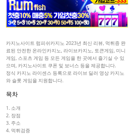
카지노사이트 럼피쉬카지노 2023년 최신 리뷰, 먹튀증 완
료된 안전한 온라인카지노, 라이브카지노, 토큰게임, 미니
게임, 스포츠 게임 등 모든 게임을 한 곳에서 즐기실 수 있
으며, 카지노사이트 쿠폰 및 보너스 등을 제공합니다.
정식 카지노 라이센스 등록으로 라이브 딜러 영상 카지노
와 슬롯 게임을 지원합니다.
목차
1. 소개
2. 장점
3. 주소
4. 먹튀검증