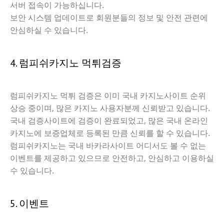
서버 접속이 가능하십니다.
보안 시스템 업데이트로 회원분들의 정보 및 안전 관련에
안심하실 수 있습니다.
4. 럼피쉬카지노 먹튀검증
럼피쉬카지노 먹튀 검증은 이미 국내 카지노사이트 순위
상승 중이며, 많은 카지노 사용자분께 신뢰받고 있습니다.
국내 검증사이트에 검증이 완료되었고, 많은 국내 온라인
카지노에 보증업체로 등록된 만큼 신뢰를 할 수 있습니다.
럼피쉬카지노는 국내 바카라사이트 어디서도 볼 수 없는
이벤트를 제공하고 있으므로 안전하고, 안심하고 이용하실
수 있습니다.
5. 이벤트