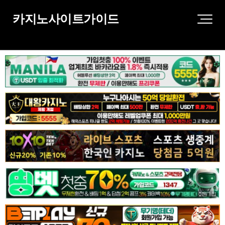
카지노사이트가이드