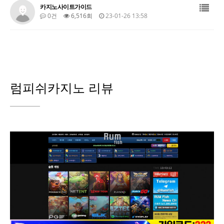
카지노사이트가이드
0건
6,516회
23-01-26 13:58
럼피쉬카지노 리뷰