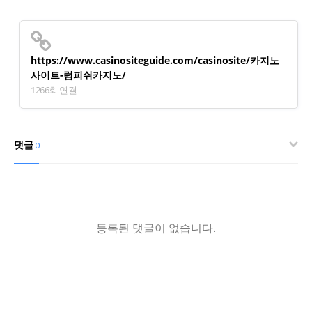
https://www.casinositeguide.com/casinosite/카지노
사이트-럼피쉬카지노/
1266회 연결
댓글
0
등록된 댓글이 없습니다.