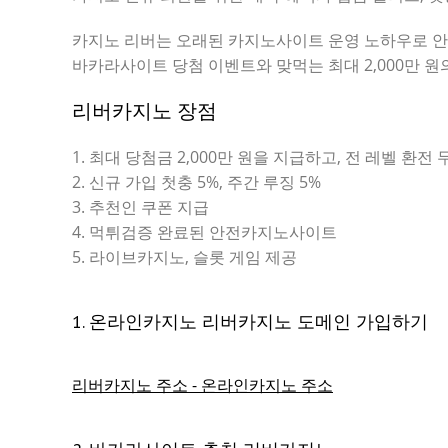
카지노 리버는 오래된 카지노사이트 운영 노하우로 
바카라사이트 당첨 이벤트와 맞먹는 최대 2,000만 
리버카지노 장점
1. 최대 당첨금 2,000만 원을 지급하고, 전 레벨 환전
2. 신규 가입 첫충 5%, 주간 루징 5%
3. 추천인 쿠폰 지급
4. 먹튀검증 완료된 안전카지노사이트
5. 라이브카지노, 슬롯 게임 제공
1. 온라인카지노 리버카지노 도메인 가입하기
리버카지노 주소 - 온라인카지노 주소