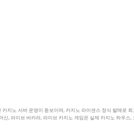
인 카지노 서버 운영이 돋보이며, 카지노 라이센스 정식 발매로 최
신, 라이브 바카라, 라이브 카지노 게임은 실제 카지노 하우스