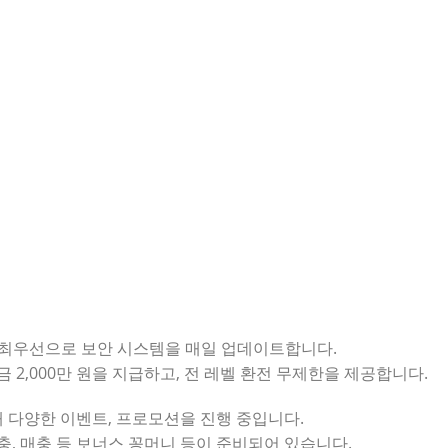
을 최우선으로 보안 시스템을 매일 업데이트합니다.
2,000만 원을 지급하고, 전 레벨 환전 무제한을 제공합니다.
 다양한 이벤트, 프로모션을 진행 중입니다.
충, 매충 등 보너스 꽁머니 등이 준비되어 있습니다.