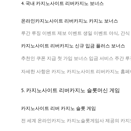
4. 국내 카지노사이트 리버카지노 보너스
온라인카지노사이트 리버카지노 카지노 보너스
루간 루징 이벤트 제보 이벤트 생일 이벤트 야식, 간
카지노사이트 리버카지노 신규 입금 플러스 보너스
추천인 쿠폰 지급 첫 가입 보너스 입금 서비스 주간 루징 5
자세한 사항은 카지노 카지노사이트 리버카지노 홈페
5. 카지노사이트 리버카지노 슬롯머신 게임
카지노사이트 리버 카지노 슬롯 게임
전 세계 온라인카지노 카지노슬롯게임사 제공의 카지