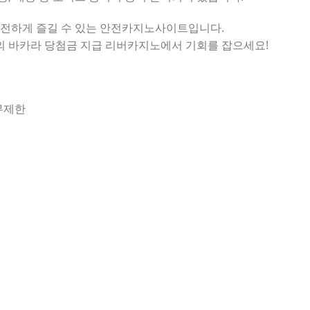
안전하게 즐길 수 있는 안전카지노사이트입니다.
원의 바카라 당첨금 지급 리버카지노에서 기회를 잡으세요!
 무제한