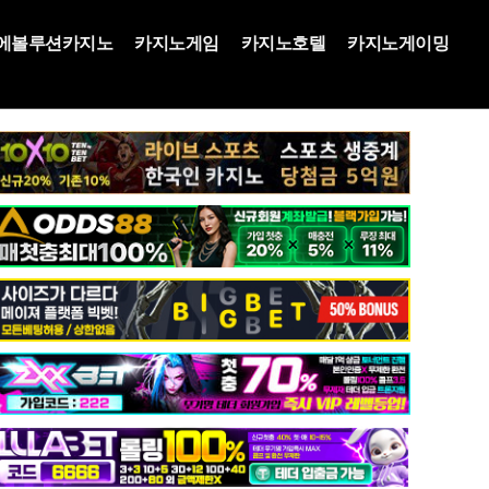
에볼루션카지노
카지노게임
카지노호텔
카지노게이밍