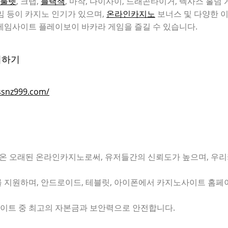
룰렛
, 크랩,
블랙잭
, 마작, 다이사이, 드래곤타이거, 텍사스 홀덤
임 등이 카지노 인기가 있으며,
온라인카지노
보너스 및 다양한 
임사이트 플레이보이 바카라 게임을 즐길 수 있습니다.
입하기
nz999.com/
온 오래된 온라인카지노로써, 유저들간의 신뢰도가 높으며, 우리
 지원하며, 안드로이드, 테블릿, 아이폰에서 카지노사이트 홈페
이트 중 최고의 자본금과 보안력으로 안전합니다.