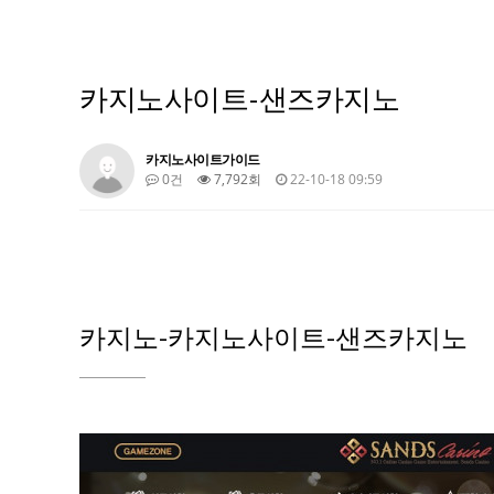
카지노사이트-샌즈카지노
카지노사이트가이드
0건
7,792회
22-10-18 09:59
카지노-카지노사이트-샌즈카지노