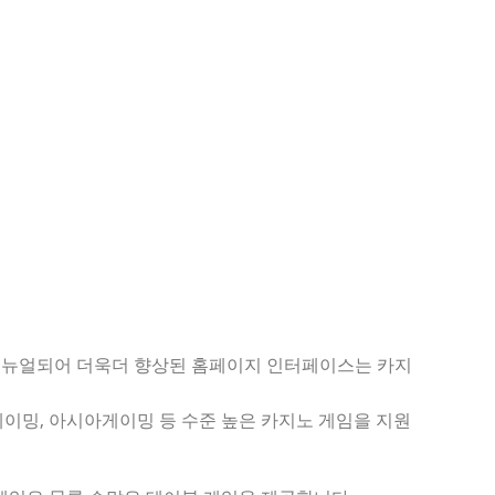
리뉴얼되어 더욱더 향상된 홈페이지 인터페이스는 카지
밍, 아시아게이밍 등 수준 높은 카지노 게임을 지원