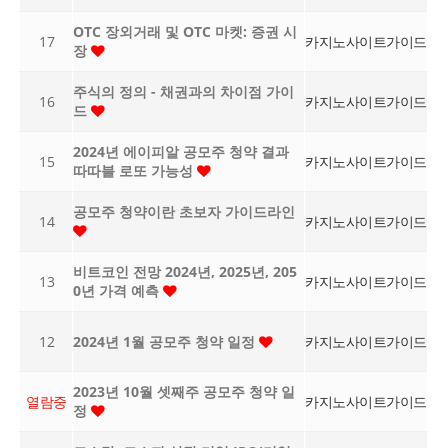
OTC 장외거래 및 OTC 마켓: 증권 시
17
카지노사이트가이드
장
주식의 정의 - 채권과의 차이점 가이
16
카지노사이트가이드
드
2024년 에이피알 공모주 청약 결과
15
카지노사이트가이드
따따블 로또 가능성
공모주 청약이란 초보자 가이드라인
14
카지노사이트가이드
비트코인 전망 2024년, 2025년, 205
13
카지노사이트가이드
0년 가격 예측
12
2024년 1월 공모주 청약 일정
카지노사이트가이드
2023년 10월 셋째주 공모주 청약 일
열람중
카지노사이트가이드
정