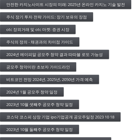
안전한 카지노사이트 시장의 미래: 2025년 온라인 카지노 기술 발전
주식 장기 투자 전략 가이드: 장기 보유의 장점
otc 장외거래 및 otc 마켓: 증권 시장
주식의 정의 - 채권과의 차이점 가이드
2024년 에이피알 공모주 청약 결과 따따블 로또 가능성
공모주 청약이란 초보자 가이드라인
비트코인 전망 2024년, 2025년, 2050년 가격 예측
2024년 1월 공모주 청약 일정
2023년 10월 셋째주 공모주 청약 일정
코스닥 코스피 상장 기업 ipo기업공개 공모주일정 2023 10 18
2023년 10월 둘째주 공모주 청약 일정