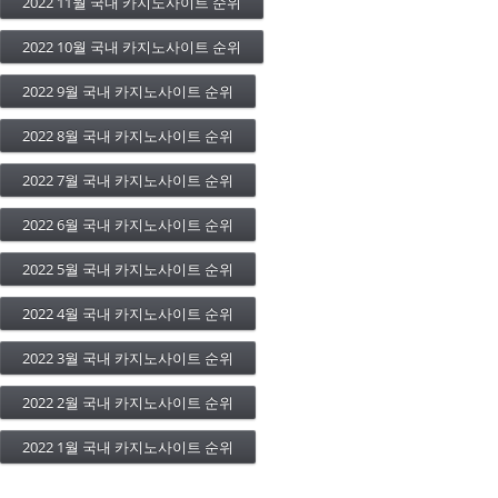
2022 11월 국내 카지노사이트 순위
2022 10월 국내 카지노사이트 순위
2022 9월 국내 카지노사이트 순위
2022 8월 국내 카지노사이트 순위
2022 7월 국내 카지노사이트 순위
2022 6월 국내 카지노사이트 순위
2022 5월 국내 카지노사이트 순위
2022 4월 국내 카지노사이트 순위
2022 3월 국내 카지노사이트 순위
2022 2월 국내 카지노사이트 순위
2022 1월 국내 카지노사이트 순위