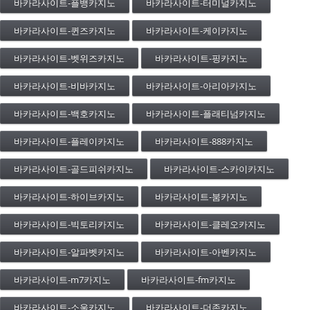
바카라사이트-플뱅카지노
바카라사이트-터미널카지노
바카라사이트-퀸즈카지노
바카라사이트-케이카지노
바카라사이트-벳위즈카지노
바카라사이트-핑카지노
바카라사이트-비바카지노
바카라사이트-아리아카지노
바카라사이트-백호카지노
바카라사이트-플래티넘카지노
바카라사이트-플레이카지노
바카라사이트-888카지노
바카라사이트-골드피쉬카지노
바카라사이트-스카이카지노
바카라사이트-하이브카지노
바카라사이트-붐카지노
바카라사이트-빅토리카지노
바카라사이트-클레오카지노
바카라사이트-알파벳카지노
바카라사이트-아벤카지노
바카라사이트-m7카지노
바카라사이트-fm카지노
바카라사이트-소울카지노
바카라사이트-더존카지노