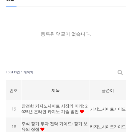
등록된 댓글이 없습니다.
Total 19건
1 페이지
번호
제목
글쓴이
안전한 카지노사이트 시장의 미래: 2
19
카지노사이트가이드
025년 온라인 카지노 기술 발전
주식 장기 투자 전략 가이드: 장기 보
18
카지노사이트가이드
유의 장점