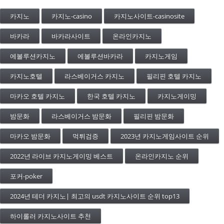
카지노
카지노-casino
카지노사이트-casinosite
바카라
바카라사이트
온라인카지노
에볼루션카지노
에볼루션바카라
카지노게임
카지노호텔
라스베이거스 카지노
필리핀 호텔 카지노
마카오 호텔 카지노
한국 호텔 카지노
카지노게이밍
밤문화
라스베이거스 밤문화
필리핀 밤문화
마카오 밤문화
먹튀검증
2023년 카지노게임사이트 순위
2022년 라이브 카지노게이밍 베스트
온라인카지노 순위
포커-poker
2024년 테더 카지노| 최고의 usdt 카지노사이트 순위 top13
하이롤러 카지노사이트 추천