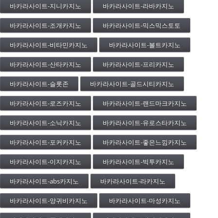
바카라사이트-지니카지노
바카라사이트-라바카지노
바카라사이트-조개카지노
바카라사이트-믹스믹스토토
바카라사이트-비타민카지노
바카라사이트-볼트카지노
바카라사이트-산타카지노
바카라사이트-프리카지노
바카라사이트-슬롯존
바카라사이트-골드시티카지노
바카라사이트-로즈카지노
바카라사이트-랜드마크카지노
바카라사이트-소닉카지노
바카라사이트-유로스타카지노
바카라사이트-포커카지노
바카라사이트-좋은느낌카지노
바카라사이트-이지카지노
바카라사이트-빅투카지노
바카라사이트-abs카지노
바카라사이트-라카지노
바카라사이트-양귀비카지노
바카라사이트-마성카지노