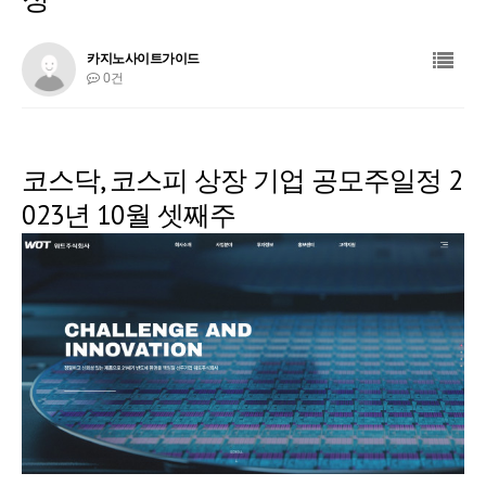
카지노사이트가이드
0건
코스닥, 코스피 상장 기업 공모주일정 2
023년 10월 셋째주