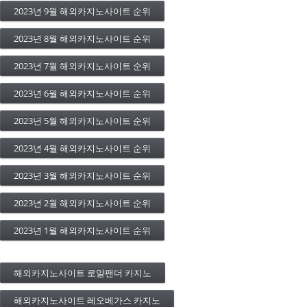
2023년 9월 해외카지노사이트 순위
2023년 8월 해외카지노사이트 순위
2023년 7월 해외카지노사이트 순위
2023년 6월 해외카지노사이트 순위
2023년 5월 해외카지노사이트 순위
2023년 4월 해외카지노사이트 순위
2023년 3월 해외카지노사이트 순위
2023년 2월 해외카지노사이트 순위
2023년 1월 해외카지노사이트 순위
해외카지노사이트 로얄팬더 카지노
해외카지노사이트 레오베가스 카지노