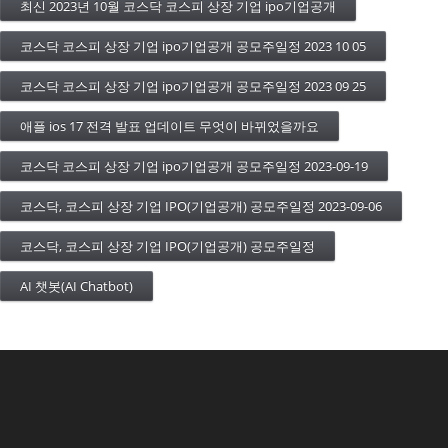
최신 2023년 10월 코스닥 코스피 상장 기업 ipo기업공개
코스닥 코스피 상장 기업 ipo기업공개 공모주일정 2023 10 05
코스닥 코스피 상장 기업 ipo기업공개 공모주일정 2023 09 25
애플 ios 17 전격 발표 업데이트 무엇이 바뀌었을까요
코스닥 코스피 상장 기업 ipo기업공개 공모주일정 2023-09-19
코스닥, 코스피 상장 기업 IPO(기업공개) 공모주일정 2023-09-06
코스닥, 코스피 상장 기업 IPO(기업공개) 공모주일정
AI 챗봇(AI Chatbot)