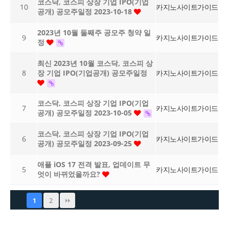
코스닥, 코스피 상장 기업 IPO(기업
10
카지노사이트가이드
공개) 공모주일정 2023-10-18
2023년 10월 둘째주 공모주 청약 일
9
카지노사이트가이드
정
최신 2023년 10월 코스닥, 코스피 상
8
장 기업 IPO(기업공개) 공모주일정
카지노사이트가이드
코스닥, 코스피 상장 기업 IPO(기업
7
카지노사이트가이드
공개) 공모주일정 2023-10-05
코스닥, 코스피 상장 기업 IPO(기업
6
카지노사이트가이드
공개) 공모주일정 2023-09-25
애플 iOS 17 전격 발표, 업데이트 무
5
카지노사이트가이드
엇이 바뀌었을까요?
2
1