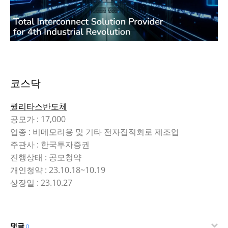
코스닥
퀄리타스반도체
공모가 : 17,000
업종 : 비메모리용 및 기타 전자집적회로 제조업
주관사 : 한국투자증권
진행상태 : 공모청약
개인청약 : 23.10.18~10.19
상장일 : 23.10.27
댓글
0