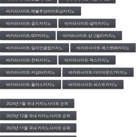
바카라사이트-에볼루션라이트닝카지노
바카라사이트-골드카지노
바카라사이트-달마카지노
바카라사이트-007카지노
바카라사이트-샹그릴라카지노
바카라사이트-밀리언클럽카지노
바카라사이트-예스벳88카지노
바카라사이트-천하카지노
바카라사이트-맥스카지노
바카라사이트-카심바카지노
바카라사이트-다이아몬드7카지노
바카라사이트-플러스카지노
바카라사이트-퍼스트카지노
2024년 1월 국내 카지노사이트 순위
2023년 12월 국내 카지노사이트 순위
2023년 11월 국내 카지노사이트 순위