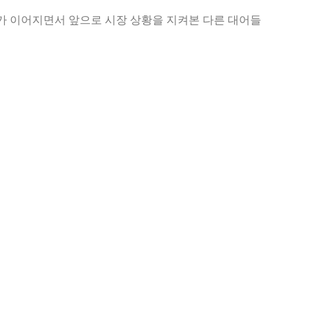
기가 이어지면서 앞으로 시장 상황을 지켜본 다른 대어들