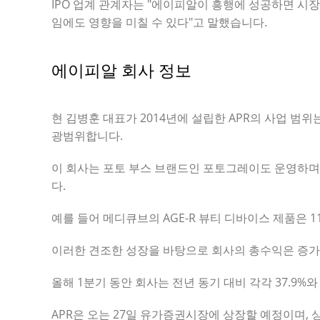
IPO 업계 관계자는 "에이피알이 흥행에 성공하면 시
임에도 영향을 미칠 수 있다"고 말했습니다.
에이피알 회사 정보
현 김병훈 대표가 2014년에 설립한 APR의 사업 범
광범위합니다.
이 회사는 포토 부스 브랜드인 포토그레이도 운영하며,
다.
예를 들어 메디큐브의 AGE-R 뷰티 디바이스 제품은 1
이러한 견조한 성장을 바탕으로 회사의 총수익은 증가
올해 1분기 동안 회사는 전년 동기 대비 각각 37.9%와
APR은 오는 27일 유가증권시장에 상장할 예정이며,