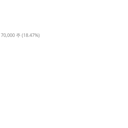
0,000 주 (18.47%)