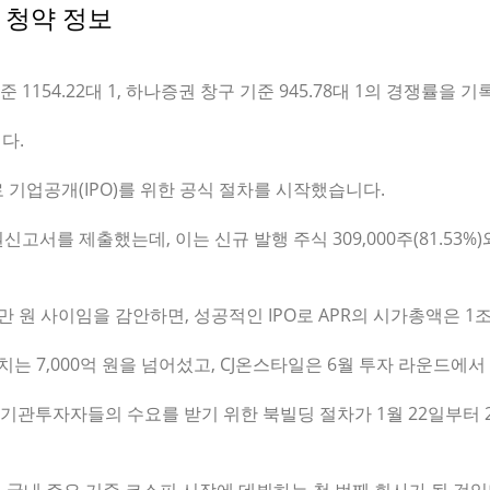
 청약 정보
 1154.22대 1, 하나증권 창구 기준 945.78대 1의 경쟁률을 
다.
표로 기업공개(IPO)를 위한 공식 절차를 시작했습니다.
신고서를 제출했는데, 이는 신규 발행 주식 309,000주(81.53%)와 
20만 원 사이임을 감안하면, 성공적인 IPO로 APR의 시가총액은 1조
는 7,000억 원을 넘어섰고, CJ온스타일은 6월 투자 라운드에서
관투자자들의 수요를 받기 위한 북빌딩 절차가 1월 22일부터 2