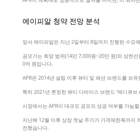
APR이 계획대로 성공적으로 절차를 마치면, 이 회사는
에이피알 청약 전망 분석
앞서 에이피알은 지난 2일부터 8일까지 진행된 수요예
공모가는 희망 범위(14만 7,000원~20만 원)의 상한선
0억 원입니다.
APR은 2014년 설립 이후 뷰티 및 패션 브랜드를 
특히 2021년 론칭한 뷰티 디바이스 브랜드 '메디큐브 
시장에서는 APR이 대규모 공모의 성공 여부를 가늠할
지난해 12월 이후 상장 첫날 주가가 가격제한폭까지 
전했습니다.