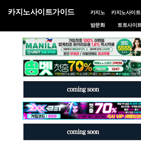
카지노사이트가이드
카지노
카지노사이트
밤문화
토토사이