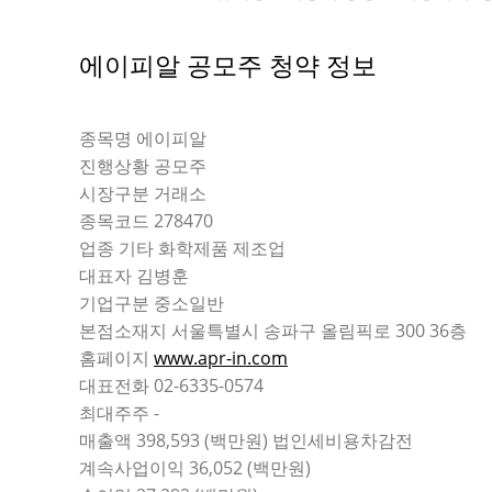
에이피알 공모주 청약 정보
종목명 에이피알
진행상황 공모주
시장구분 거래소
종목코드 278470
업종 기타 화학제품 제조업
대표자 김병훈
기업구분 중소일반
본점소재지 서울특별시 송파구 올림픽로 300 36층
홈페이지
www.apr-in.com
대표전화 02-6335-0574
최대주주 -
매출액 398,593 (백만원) 법인세비용차감전
계속사업이익 36,052 (백만원)