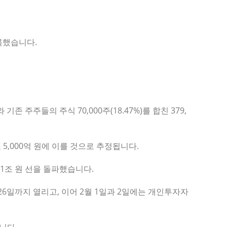
기록했습니다.
기존 주주들의 주식 70,000주(18.47%)를 합친 379,
 5,000억 원에 이를 것으로 추정됩니다.
 1조 원 선을 돌파했습니다.
6일까지 열리고, 이어 2월 1일과 2일에는 개인투자자