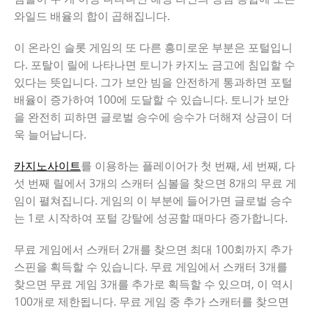
와일드 배율의 합이 곱해집니다.
이 온라인 슬롯 게임의 또 다른 흥미로운 부분은 포털입니
다. 포탈이 릴에 나타나면 토니가 카지노 금고에 침입할 수
있다는 뜻입니다. 그가 보안 빔을 안전하게 통과하면 포털
배율이 증가하여 100에 도달할 수 있습니다. 토니가 보안
을 완전히 피하면 글로벌 승수에 승수가 더해져 상금이 더
욱 늘어납니다.
카지노사이트
를 이용하는 플레이어가 첫 번째, 세 번째, 다
섯 번째 릴에서 3개의 스캐터 심볼을 찾으면 8개의 무료 게
임이 펼쳐집니다. 게임의 이 부분에 들어가면 글로벌 승수
는 1로 시작하여 포털 강탈에 성공할 때마다 증가합니다.
무료 게임에서 스캐터 2개를 찾으면 최대 100회까지 추가
스핀을 획득할 수 있습니다. 무료 게임에서 스캐터 3개를
찾으면 무료 게임 3개를 추가로 획득할 수 있으며, 이 역시
100개로 제한됩니다. 무료 게임 중 추가 스캐터를 찾으면