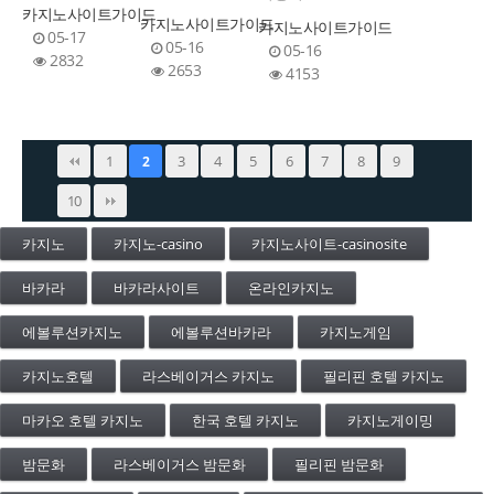
카지노사이트가이드
카지노사이트가이드
카지노사이트가이드
05-17
05-16
05-16
2832
2653
4153
1
3
4
5
6
7
8
9
2
10
카지노
카지노-casino
카지노사이트-casinosite
바카라
바카라사이트
온라인카지노
에볼루션카지노
에볼루션바카라
카지노게임
카지노호텔
라스베이거스 카지노
필리핀 호텔 카지노
마카오 호텔 카지노
한국 호텔 카지노
카지노게이밍
밤문화
라스베이거스 밤문화
필리핀 밤문화