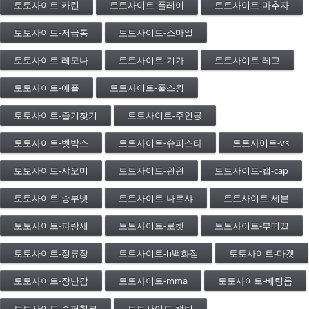
토토사이트-카린
토토사이트-플레이
토토사이트-마추자
토토사이트-저금통
토토사이트-스마일
토토사이트-레모나
토토사이트-기가
토토사이트-레고
토토사이트-애플
토토사이트-풀스윙
토토사이트-즐겨찾기
토토사이트-주인공
토토사이트-벳박스
토토사이트-슈퍼스타
토토사이트-vs
토토사이트-샤오미
토토사이트-윈윈
토토사이트-캡-cap
토토사이트-승부벳
토토사이트-나르샤
토토사이트-세븐
토토사이트-파랑새
토토사이트-로켓
토토사이트-부띠끄
토토사이트-정류장
토토사이트-h백화점
토토사이트-마켓
토토사이트-장난감
토토사이트-mma
토토사이트-베팅룸
토토사이트-슈퍼헐크
토토사이트-캡틴