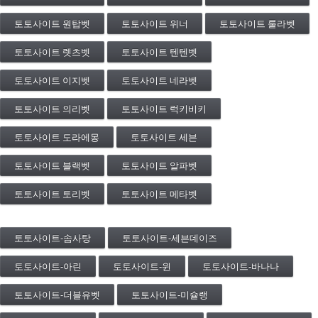
토토사이트 원탑벳
토토사이트 위너
토토사이트 룰라벳
토토사이트 렛츠벳
토토사이트 텐텐벳
토토사이트 이지벳
토토사이트 네라벳
토토사이트 의리벳
토토사이트 럭키비키
토토사이트 도라에몽
토토사이트 세븐
토토사이트 블랙벳
토토사이트 알파벳
토토사이트 토리벳
토토사이트 메타벳
토토사이트-솜사탕
토토사이트-세븐데이즈
토토사이트-아린
토토사이트-윈
토토사이트-바나나
토토사이트-더블유벳
토토사이트-미슐랭