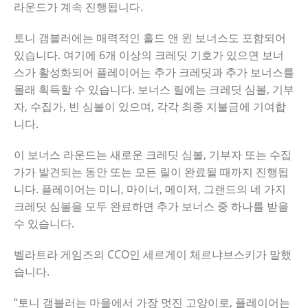
라운드가 계속 진행됩니다.
토니 갬블러에는 매력적인 홀드 앤 윈 보너스도 포함되어
있습니다. 여기에 6개 이상의 크레딧 기호가 있으면 보너
스가 활성화되어 플레이어는 추가 크레딧과 추가 보너스를
몰래 획득할 수 있습니다. 보너스 릴에는 크레딧 심볼, 기부
자, 수집가, 빈 심볼이 있으며, 각각 최종 지불금에 기여합
니다.
이 보너스 라운드는 새로운 크레딧 심볼, 기부자 또는 수집
가가 발견되는 동안 또는 모든 릴이 완료될 때까지 진행됩
니다. 플레이어는 미니, 마이너, 메이저, 그랜드의 네 가지
크레딧 심볼을 모두 완료하면 추가 보너스 중 하나를 받을
수 있습니다.
벨라트라 게임즈의 CCO인 세르게이 체르냐브스키가 말했
습니다.
“토니 갬블러는 마을에서 가장 멋진 고양이로, 플레이어는