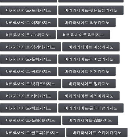
바카라사이트-포커카지노
바카라사이트-좋은느낌카지노
바카라사이트-이지카지노
바카라사이트-빅투카지노
바카라사이트-abs카지노
바카라사이트-라카지노
바카라사이트-양귀비카지노
바카라사이트-마성카지노
바카라사이트-플뱅카지노
바카라사이트-터미널카지노
바카라사이트-퀸즈카지노
바카라사이트-케이카지노
바카라사이트-벳위즈카지노
바카라사이트-핑카지노
바카라사이트-비바카지노
바카라사이트-아리아카지노
바카라사이트-백호카지노
바카라사이트-플래티넘카지노
바카라사이트-플레이카지노
바카라사이트-888카지노
바카라사이트-골드피쉬카지노
바카라사이트-스카이카지노