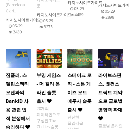
카지노사이트가이드
(Barcelona
카지노사이트가
운..
05-29
Clari..
05-29
카지노사이트가이드
4489
2898
카지노사이트가이드
05-29
05-29
3273
3439
짐플러, 스
부밍 게임즈
스테이크 로
라이브스핀
펠린스펙티
- 더 칠리 온
직 - 스톤 게
스, 벳컨스
오넨과의
라인 슬롯
이즈 오브
트럭트 계약
BankID 사
출시
메두사 슬롯
으로 글로벌
20개의
용 관련 법
출시
영향력 확대
페이라인으로
완전한
적 분쟁에서
구성된 The
몰입감을
글로벌 온라인
승리하다
Chillies 슬롯