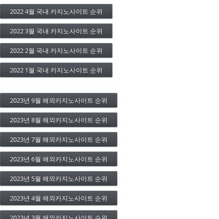
2022 4월 국내 카지노사이트 순위
2022 3월 국내 카지노사이트 순위
2022 2월 국내 카지노사이트 순위
2022 1월 국내 카지노사이트 순위
2023년 9월 해외카지노사이트 순위
2023년 8월 해외카지노사이트 순위
2023년 7월 해외카지노사이트 순위
2023년 6월 해외카지노사이트 순위
2023년 5월 해외카지노사이트 순위
2023년 4월 해외카지노사이트 순위
2023년 3월 해외카지노사이트 순위