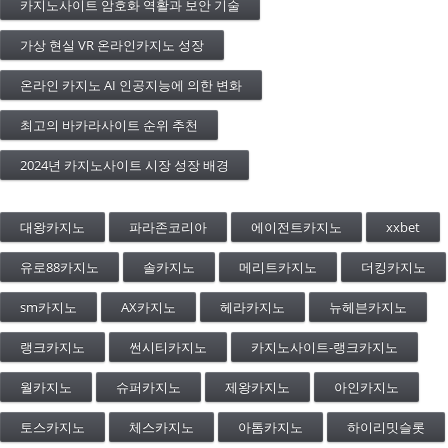
카지노사이트 암호화 역활과 보안 기술
가상 현실 VR 온라인카지노 성장
온라인 카지노 AI 인공지능에 의한 변화
최고의 바카라사이트 순위 추천
2024년 카지노사이트 시장 성장 배경
대왕카지노
파라존코리아
에이전트카지노
xxbet
유로88카지노
솔카지노
메리트카지노
더킹카지노
sm카지노
AX카지노
헤라카지노
뉴헤븐카지노
랭크카지노
썬시티카지노
카지노사이트-랭크카지노
월카지노
슈퍼카지노
제왕카지노
아인카지노
토스카지노
체스카지노
아톰카지노
하이리밋슬롯