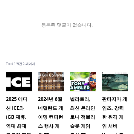
등록된 댓글이 없습니다.
Total 149건
2 페이지
2025 에디
2024년 6월
벨라트라,
판타지마 게
션 ICE와
네덜란드 게
최신 온라인
임즈, 강력
iGB 제휴,
이밍 컨퍼런
토니 갬블러
한 원격 게
역대 최대
스 행사 개
슬롯 게임
임 서버