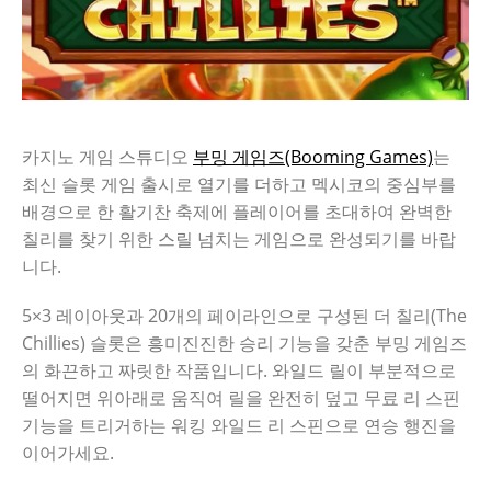
카지노 게임 스튜디오
부밍 게임즈(Booming Games)
는
최신 슬롯 게임 출시로 열기를 더하고 멕시코의 중심부를
배경으로 한 활기찬 축제에 플레이어를 초대하여 완벽한
칠리를 찾기 위한 스릴 넘치는 게임으로 완성되기를 바랍
니다.
5×3 레이아웃과 20개의 페이라인으로 구성된 더 칠리(The
Chillies) 슬롯은 흥미진진한 승리 기능을 갖춘 부밍 게임즈
의 화끈하고 짜릿한 작품입니다. 와일드 릴이 부분적으로
떨어지면 위아래로 움직여 릴을 완전히 덮고 무료 리 스핀
기능을 트리거하는 워킹 와일드 리 스핀으로 연승 행진을
이어가세요.