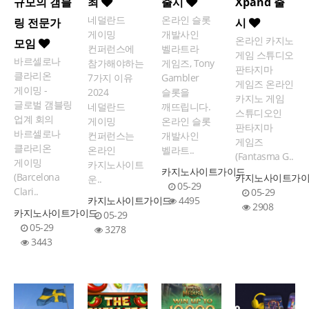
규모의 갬블
최
출시
Xpand 출
네덜란드
온라인 슬롯
링 전문가
시
게이밍
개발사인
온라인 카지노
모임
컨퍼런스에
벨라트라
게임 스튜디오
바르셀로나
참가해야하는
게임즈, Tony
판타지마
클라리온
7가지 이유
Gambler
게임즈 온라인
게이밍 -
2024
슬롯을
카지노 게임
글로벌 갬블링
네덜란드
깨뜨립니다.
스튜디오인
업계 회의
게이밍
온라인 슬롯
판타지마
바르셀로나
컨퍼런스는
개발사인
게임즈
클라리온
온라인
벨라트..
(Fantasma G..
게이밍
카지노사이트
카지노사이트가이드
(Barcelona
카지노사이트가
운..
05-29
Clari..
05-29
카지노사이트가이드
4495
2908
카지노사이트가이드
05-29
05-29
3278
3443