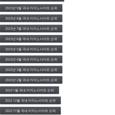
2023년 9월 국내 카지노사이트 순위
2023년 8월 국내 카지노사이트 순위
2023년 7월 국내 카지노사이트 순위
2023년 6월 국내 카지노사이트 순위
2023년 5월 국내 카지노사이트 순위
2023년 4월 국내 카지노사이트 순위
2023년 3월 국내 카지노사이트 순위
2023년 2월 국내 카지노사이트 순위
2023 1월 국내 카지노사이트 순위
2022 12월 국내 카지노사이트 순위
2022 11월 국내 카지노사이트 순위