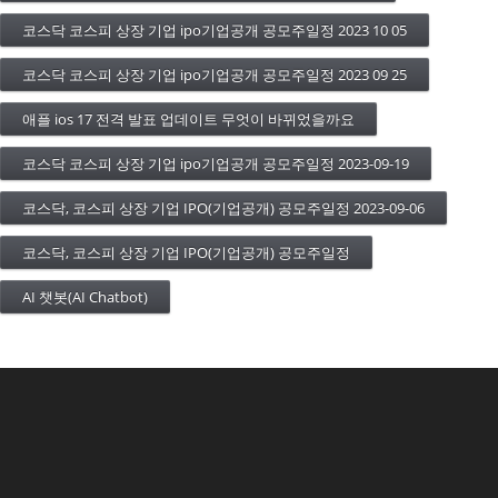
코스닥 코스피 상장 기업 ipo기업공개 공모주일정 2023 10 05
코스닥 코스피 상장 기업 ipo기업공개 공모주일정 2023 09 25
애플 ios 17 전격 발표 업데이트 무엇이 바뀌었을까요
코스닥 코스피 상장 기업 ipo기업공개 공모주일정 2023-09-19
코스닥, 코스피 상장 기업 IPO(기업공개) 공모주일정 2023-09-06
코스닥, 코스피 상장 기업 IPO(기업공개) 공모주일정
AI 챗봇(AI Chatbot)