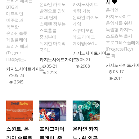
트리거 해피는
시
온라인 카지노
카지노사이트
BTG의
온라인
발전으로 인해
베팅 가능
매혹적인
카지노사이트
폐쇄 단계
온라인 카지노
비주얼과
운영자를 위한
스웨덴 정부는
게임
독특한
독립형 카지노,
스톡홀름
스튜디오인
온라인슬롯
스포츠북 출시
중심부에
레드 레이크
게임플레이
프로그레스플레
위치한 마지막
게이밍(Red ..
트리거 해피
(ProgressPlay)
국영..
(Trigger
카지노사이트가이드
는 획..
Happy)는..
카지노사이트가이드
05-21
카지노사이트가
05-21
2908
카지노사이트가이드
05-17
2713
05-23
2611
2645
스윈트, 온
프라그마틱
온라인 카지
라인 슬롯을
플레이, 중
노 - AI 인공