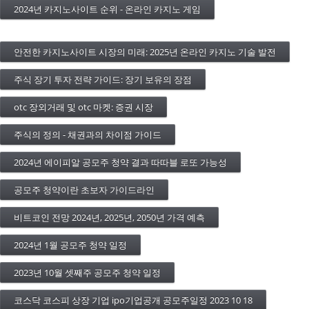
2024년 카지노사이트 순위 - 온라인 카지노 게임
안전한 카지노사이트 시장의 미래: 2025년 온라인 카지노 기술 발전
주식 장기 투자 전략 가이드: 장기 보유의 장점
otc 장외거래 및 otc 마켓: 증권 시장
주식의 정의 - 채권과의 차이점 가이드
2024년 에이피알 공모주 청약 결과 따따블 로또 가능성
공모주 청약이란 초보자 가이드라인
비트코인 전망 2024년, 2025년, 2050년 가격 예측
2024년 1월 공모주 청약 일정
2023년 10월 셋째주 공모주 청약 일정
코스닥 코스피 상장 기업 ipo기업공개 공모주일정 2023 10 18