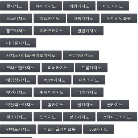
월카지노
슈퍼카지노
제왕카지노
아인카지노
토스카지노
체스카지노
아톰카지노
하이리밋슬롯
짱구카지노
마카오카지노
월클카지노
미라클카지노
카지노사이트-파라오카지노
럼피쉬카지노
크리스탈카지노
리버카지노
프롬카지노
태양성카지노
mgm카지노
더킹카지노
벳인카지노
벳페어카지노
다루카지노
벳플렉스카지노
홈카지노
쿨카지노
쿨카지노
샌즈카지노
얀카지노
본즈카지노
스테이크카지노
언택트카지노
미스터플레이슬롯
358카지노