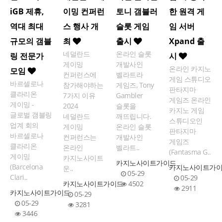
iGB 제휴,
이밍 컨퍼런
토니 갬블러
한 원격 게
역대 최대
스 행사 개
슬롯 게임
임 서버
규모의 갬블
최
출시
Xpand 출
네덜란드
온라인 슬롯
링 전문가
시
게이밍
개발사인
온라인 카지노
모임
컨퍼런스에
벨라트라
게임 스튜디오
바르셀로나
참가해야하는
게임즈, Tony
판타지마
클라리온
7가지 이유
Gambler
게임즈 온라인
게이밍 -
2024
슬롯을
카지노 게임
글로벌 갬블링
네덜란드
깨뜨립니다.
스튜디오인
업계 회의
게이밍
온라인 슬롯
판타지마
바르셀로나
컨퍼런스는
개발사인
게임즈
클라리온
온라인
벨라트..
(Fantasma G..
게이밍
카지노사이트
카지노사이트가이드
(Barcelona
카지노사이트가
운..
05-29
Clari..
05-29
카지노사이트가이드
4502
2911
카지노사이트가이드
05-29
05-29
3281
3446