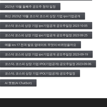
2023년 10월 둘째주 공모주 청약 일정
최신 2023년 10월 코스닥 코스피 상장 기업 ipo기업공개
코스닥 코스피 상장 기업 ipo기업공개 공모주일정 2023 10 05
코스닥 코스피 상장 기업 ipo기업공개 공모주일정 2023 09 25
애플 ios 17 전격 발표 업데이트 무엇이 바뀌었을까요
코스닥 코스피 상장 기업 ipo기업공개 공모주일정 2023-09-19
코스닥, 코스피 상장 기업 IPO(기업공개) 공모주일정 2023-09-06
코스닥, 코스피 상장 기업 IPO(기업공개) 공모주일정
AI 챗봇(AI Chatbot)