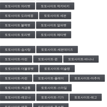
토토사이트 의리벳
토토사이트 럭키비키
토토사이트 도라에몽
토토사이트 세븐
토토사이트 블랙벳
토토사이트 알파벳
토토사이트 토리벳
토토사이트 메타벳
토토사이트-솜사탕
토토사이트-세븐데이즈
토토사이트-아린
토토사이트-윈
토토사이트-바나나
토토사이트-더블유벳
토토사이트-미슐랭
토토사이트-카린
토토사이트-플레이
토토사이트-마추자
토토사이트-저금통
토토사이트-스마일
토토사이트-레모나
토토사이트-기가
토토사이트-레고
토토사이트-애플
토토사이트-풀스윙