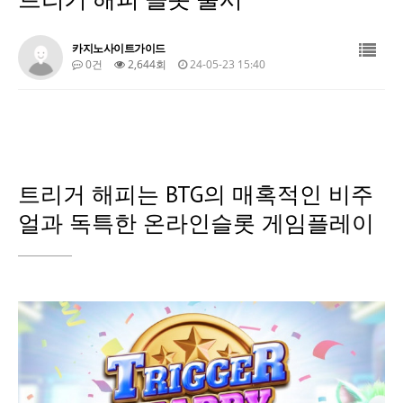
카지노사이트가이드
0건
2,644회
24-05-23 15:40
트리거 해피는 BTG의 매혹적인 비주
얼과 독특한 온라인슬롯 게임플레이