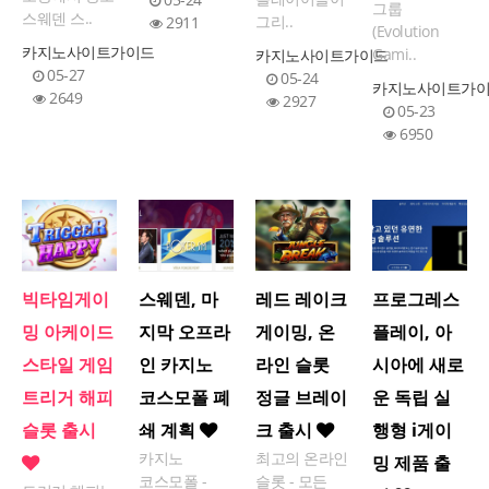
그룹
스웨덴 스..
그리..
2911
(Evolution
카지노사이트가이드
Gami..
카지노사이트가이드
05-27
05-24
카지노사이트가
2649
2927
05-23
6950
빅타임게이
스웨덴, 마
레드 레이크
프로그레스
밍 아케이드
지막 오프라
게이밍, 온
플레이, 아
스타일 게임
인 카지노
라인 슬롯
시아에 새로
트리거 해피
코스모폴 폐
정글 브레이
운 독립 실
슬롯 출시
쇄 계획
크 출시
행형 i게이
카지노
최고의 온라인
밍 제품 출
코스모폴 -
슬롯 - 모든