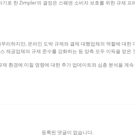
기로 한 Zimpler의 결정은 스웨덴 소비자 보호를 위한 규제 
마무리하지만, 온라인 도박 규제와 결제 대행업체의 역할에 대한 
스 제공업체의 규제 준수를 강화하는 등 양측 모두 이득을 얻은 
규제 환경에 미칠 영향에 대한 추가 업데이트와 심층 분석을 계속
등록된 댓글이 없습니다.