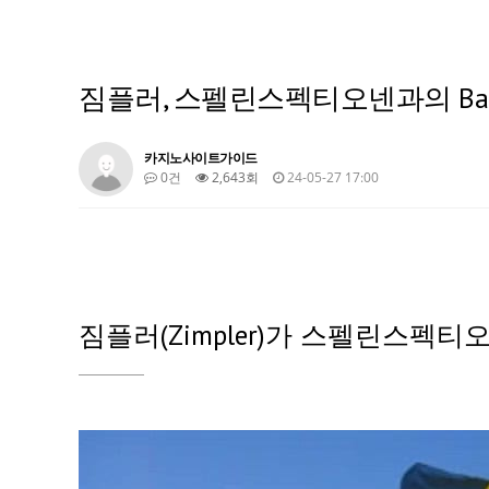
짐플러, 스펠린스펙티오넨과의 Ba
카지노사이트가이드
0건
2,643회
24-05-27 17:00
짐플러(Zimpler)가 스펠린스펙티오넨