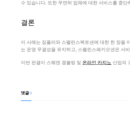
수 있습니다. 또한 무면허 업체에 대한 서비스를 중단하
결론
이 사례는 짐플러와 스펠린스펙토넨에 대한 한 장을 
는 운영 무결성을 유지하고, 스펠린스페키오넨은 서비
이번 판결이 스웨덴 겜블링 및
온라인 카지노
산업의 
댓글
0