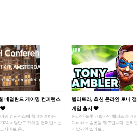
 6월 네덜란드 게이밍 컨퍼런스
벨라트라, 최신 온라인 토니 
최
게임 출시
게이밍 컨퍼런스에 참가해야하는
온라인 슬롯 개발사인 벨라트라 게임즈
 2024 네덜란드 게이밍 컨퍼런스는
Gambler 슬롯을 깨뜨립니다. 온라
노사이트 운..
개발사인 벨라트..