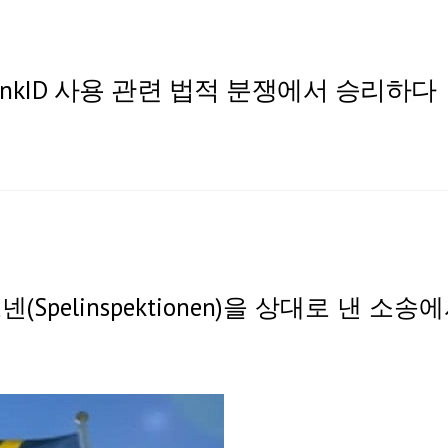
nkID 사용 관련 법적 분쟁에서 승리하다
(Spelinspektionen)을 상대로 낸 소송