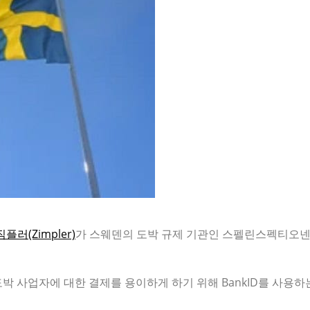
짐플러(Zimpler)
가 스웨덴의 도박 규제 기관인 스펠린스펙티오넨(Sp
박 사업자에 대한 결제를 용이하게 하기 위해 BankID를 사용하