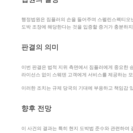
행정법원은 짐플러의 손을 들어주며 스펠린스펙티오넨의
도박 조장에 해당한다는 것을 입증할 증거가 충분하지
판결의 의미
이번 판결은 법적 지위 측면에서 짐플러에게 중요한 
라이선스 없이 스웨덴 고객에게 서비스를 제공하는 모
이러한 조치는 규제 당국의 기대에 부응하고 책임감 
향후 전망
이 사건의 결과는 특히 현지 도박법 준수와 관련하여 