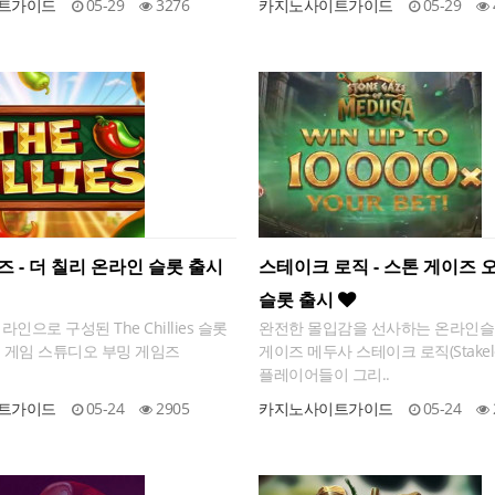
트가이드
05-29
3276
카지노사이트가이드
05-29
즈 - 더 칠리 온라인 슬롯 출시
스테이크 로직 - 스톤 게이즈 
슬롯 출시
라인으로 구성된 The Chillies 슬롯
완전한 몰입감을 선사하는 온라인슬
 게임 스튜디오 부밍 게임즈
게이즈 메두사 스테이크 로직(Stakelo
플레이어들이 그리..
트가이드
05-24
2905
카지노사이트가이드
05-24