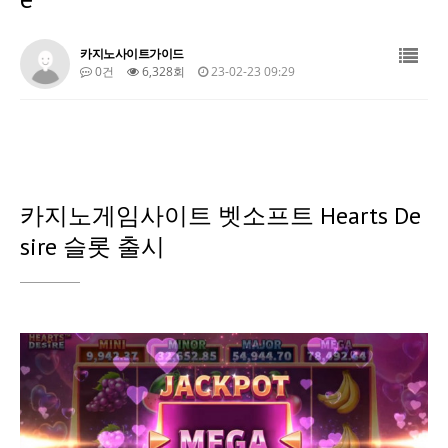
카지노사이트가이드
0건
6,328회
23-02-23 09:29
카지노게임사이트 벳소프트 Hearts De
sire 슬롯 출시