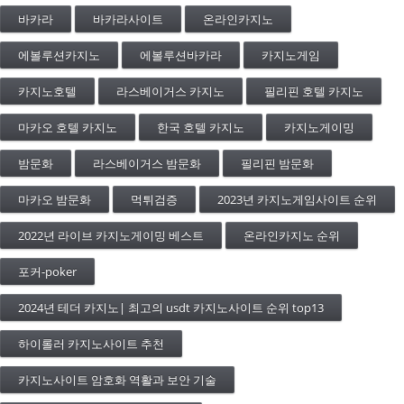
바카라
바카라사이트
온라인카지노
에볼루션카지노
에볼루션바카라
카지노게임
카지노호텔
라스베이거스 카지노
필리핀 호텔 카지노
마카오 호텔 카지노
한국 호텔 카지노
카지노게이밍
밤문화
라스베이거스 밤문화
필리핀 밤문화
마카오 밤문화
먹튀검증
2023년 카지노게임사이트 순위
2022년 라이브 카지노게이밍 베스트
온라인카지노 순위
포커-poker
2024년 테더 카지노| 최고의 usdt 카지노사이트 순위 top13
하이롤러 카지노사이트 추천
카지노사이트 암호화 역활과 보안 기술