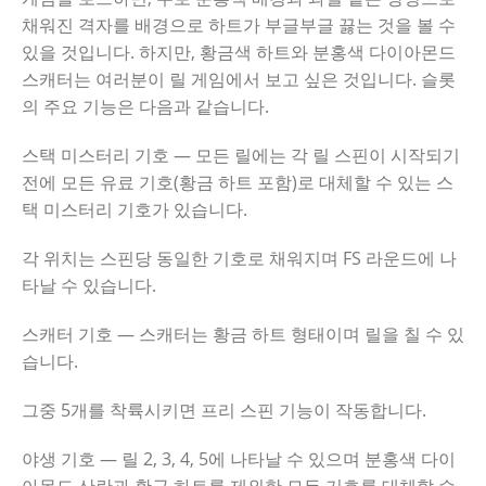
채워진 격자를 배경으로 하트가 부글부글 끓는 것을 볼 수
있을 것입니다. 하지만, 황금색 하트와 분홍색 다이아몬드
스캐터는 여러분이 릴 게임에서 보고 싶은 것입니다. 슬롯
의 주요 기능은 다음과 같습니다.
스택 미스터리 기호 — 모든 릴에는 각 릴 스핀이 시작되기
전에 모든 유료 기호(황금 하트 포함)로 대체할 수 있는 스
택 미스터리 기호가 있습니다.
각 위치는 스핀당 동일한 기호로 채워지며 FS 라운드에 나
타날 수 있습니다.
스캐터 기호 — 스캐터는 황금 하트 형태이며 릴을 칠 수 있
습니다.
그중 5개를 착륙시키면 프리 스핀 기능이 작동합니다.
야생 기호 — 릴 2, 3, 4, 5에 나타날 수 있으며 분홍색 다이
아몬드 산란과 황금 하트를 제외한 모든 기호를 대체할 수