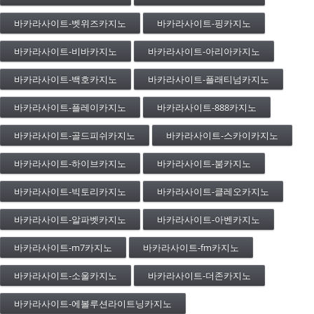
바카라사이트-벳위즈카지노
바카라사이트-핑카지노
바카라사이트-비바카지노
바카라사이트-아리아카지노
바카라사이트-백호카지노
바카라사이트-플래티넘카지노
바카라사이트-플레이카지노
바카라사이트-888카지노
바카라사이트-골드피쉬카지노
바카라사이트-스카이카지노
바카라사이트-하이브카지노
바카라사이트-붐카지노
바카라사이트-빅토리카지노
바카라사이트-클레오카지노
바카라사이트-알파벳카지노
바카라사이트-아벤카지노
바카라사이트-m7카지노
바카라사이트-fm카지노
바카라사이트-소울카지노
바카라사이트-더존카지노
바카라사이트-에볼루션라이트닝카지노