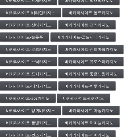
바카라사이트-조개카지노
바카라사이트-믹스믹스토토
바카라사이트-비타민카지노
바카라사이트-볼트카지노
바카라사이트-산타카지노
바카라사이트-프리카지노
바카라사이트-슬롯존
바카라사이트-골드시티카지노
바카라사이트-로즈카지노
바카라사이트-랜드마크카지노
바카라사이트-소닉카지노
바카라사이트-유로스타카지노
바카라사이트-포커카지노
바카라사이트-좋은느낌카지노
바카라사이트-이지카지노
바카라사이트-빅투카지노
바카라사이트-abs카지노
바카라사이트-라카지노
바카라사이트-양귀비카지노
바카라사이트-마성카지노
바카라사이트-플뱅카지노
바카라사이트-터미널카지노
바카라사이트-퀸즈카지노
바카라사이트-케이카지노