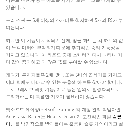
있습니다.
프리 스핀 — 5개 이상의 스캐터를 착지하면 5개의 FS가 부
여됩니다.
하지만 이 기능이 시작되기 전에, 황금 하트는 각 하트의 값
이 누적 미터에 부착되기 때문에 추가적인 승리 가능성을
가지고 있습니다. 이 라운드 중에 스캐터가 다시 나타나 미
터 값이 증가하고 더 많은 FS를 부여할 수 있습니다.
게다가, 투자자들은 2배, 3배, 또는 5배의 곱셈기를 가지고
이때 릴에도 나타날 수 있는 분홍색 하트를 찾아야 합니다.
프로그레시브 잭팟 기능, 이 기능은 임의로 활성화되므로
트리거하는 데 특별한 기호가 필요하지 않습니다.
벳소프트 게이밍(Betsoft Gaming)의 계정 관리 책임자인
Anastasia Bauer는 Hearts Desire가 고전적인 과일
슬롯
머신
을 낭만적으로 받아들이는 훌륭한 슬롯 게임이라고 설