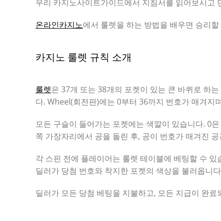
우리 카지노사이트가이드에서 지침서를 읽어보시고 단계
온라인카지노
에서 룰렛을 하는 방법을 배우면 승리할 
카지노 룰렛 규칙 소개
룰렛
은 37개 또는 38개의 포켓이 있는 큰 바퀴로 하
다. Wheel(회전판)에는 0부터 36까지 번호가 매겨
모든 구슬이 들어가는 포켓에는 색깔이 있습니다. 0은
쪽 가장자리에서 공을 돌린 후, 공이 번호가 매겨진 공
각 스핀 전에 플레이어는 룰렛 테이블에 베팅할 수 있
딜러가 당첨 번호와 착지한 포켓의 색상을 불러옵니다.
딜러가 모든 당첨 베팅을 지불하고, 모든 지급이 완료