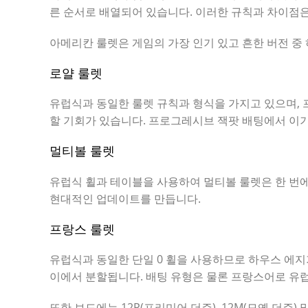
른 순서로 배열되어 있습니다. 이러한 규칙과 차이점
아메리칸 룰렛은 게임의 가장 인기 있고 흔한 버전 중 하나
로얄 룰렛
유럽식과 동일한 룰렛 규칙과 형식을 가지고 있으며, 
할 기회가 있습니다. 프로그레시브 잭팟 배팅에서 이기
멀티볼 룰렛
유럽식 휠과 테이블을 사용하여 멀티볼 룰렛은 한 번에
현대적인 업데이트를 만듭니다.
프랑스 룰렛
유럽식과 동일한 단일 0 휠을 사용하므로 하우스 에지
이에서 분할됩니다. 배팅 유형은 물론 프랑스어로 유럽식과 동일
또한 보드에는 12P(프리미어 더즌), 12M(모옌 더즌)