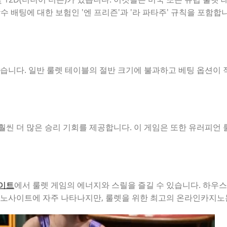
수 배팅에 대한 보험인 '엔 프리즌'과 '라 파타주' 규칙을 포함합
습니다. 일반 룰렛 테이블의 절반 크기에 불과하고 베팅 옵션이 
 훨씬 더 많은 승리 기회를 제공합니다. 이 게임은 또한 유러피
이트
에서 룰렛 게임의 에너지와 스릴을 즐길 수 있습니다. 하우스
노사이트에 자주 나타나지만, 룰렛을 위한 최고의 온라인카지노는