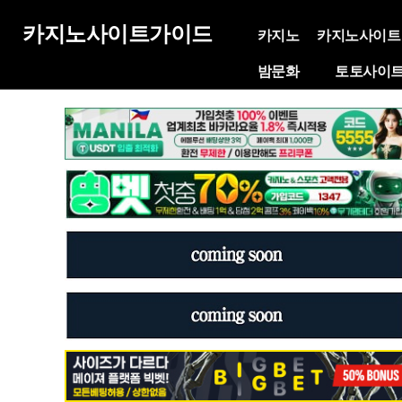
카지노사이트가이드
카지노
카지노사이트
밤문화
토토사이