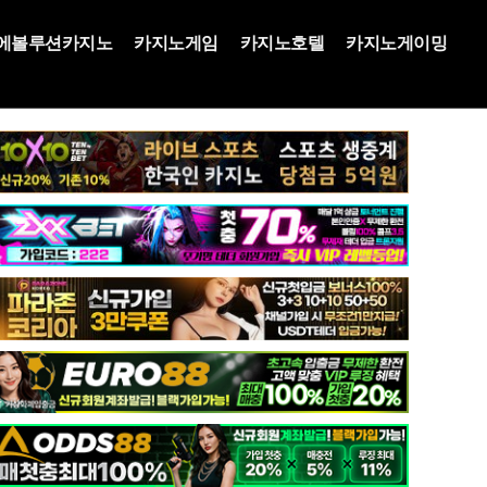
에볼루션카지노
카지노게임
카지노호텔
카지노게이밍