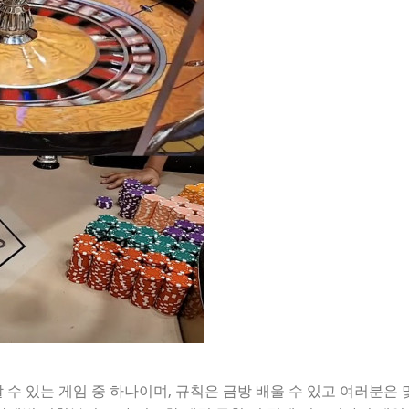
수 있는 게임 중 하나이며, 규칙은 금방 배울 수 있고 여러분은 