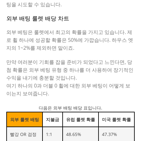
팅을 시도할 수 있습니다.
외부 배팅 룰렛 배당 차트
외부 베팅은 룰렛에서 최고의 확률을 가지고 있습니다. 제
로 휠 하나에 성공할 확률은 50%에 가깝습니다. 하우스 엣
지의 1~2%를 제외하면 말이죠.
만약 여러분이 기회를 잡을 준비가 되었다고 느낀다면, 당
첨 확률은 외부 베팅 유형 중 하나를 더 사용하여 장기적인
수익을 내기에 충분할 것입니다.
여기 하나의 0과 더블 0 휠에 대한 외부 베팅이 어떻게 보
이는지 보여줍니다.
다음은 외부 배팅 배당 표입니다.
외부 룰렛 배팅
지불금
유럽 룰렛 확률
미국 룰렛 확률
빨강 OR 검정
1:1
48.65%
47.37%