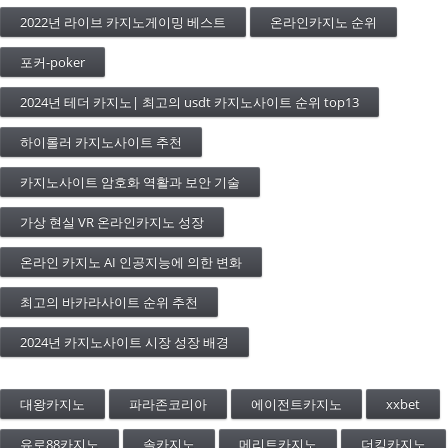
2022년 라이브 카지노게이밍 베스트
온라인카지노 순위
포커-poker
2024년 테더 카지노| 최고의 usdt 카지노사이트 순위 top13
하이롤러 카지노사이트 추천
카지노사이트 암호화 역활과 보안 기술
가상 현실 VR 온라인카지노 성장
온라인 카지노 AI 인공지능에 의한 변화
최고의 바카라사이트 순위 추천
2024년 카지노사이트 시장 성장 배경
대왕카지노
파라존코리아
에이전트카지노
xxbet
유로88카지노
솔카지노
메리트카지노
더킹카지노