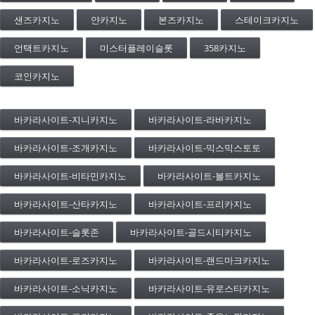
샌즈카지노
얀카지노
본즈카지노
스테이크카지노
언택트카지노
미스터플레이슬롯
358카지노
코인카지노
바카라사이트-지니카지노
바카라사이트-라바카지노
바카라사이트-조개카지노
바카라사이트-믹스믹스토토
바카라사이트-비타민카지노
바카라사이트-볼트카지노
바카라사이트-산타카지노
바카라사이트-프리카지노
바카라사이트-슬롯존
바카라사이트-골드시티카지노
바카라사이트-로즈카지노
바카라사이트-랜드마크카지노
바카라사이트-소닉카지노
바카라사이트-유로스타카지노