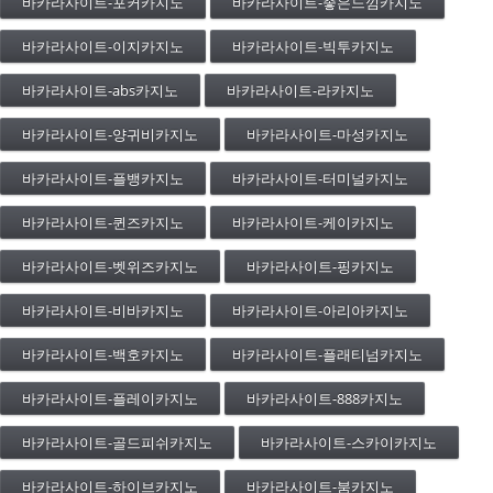
바카라사이트-포커카지노
바카라사이트-좋은느낌카지노
바카라사이트-이지카지노
바카라사이트-빅투카지노
바카라사이트-abs카지노
바카라사이트-라카지노
바카라사이트-양귀비카지노
바카라사이트-마성카지노
바카라사이트-플뱅카지노
바카라사이트-터미널카지노
바카라사이트-퀸즈카지노
바카라사이트-케이카지노
바카라사이트-벳위즈카지노
바카라사이트-핑카지노
바카라사이트-비바카지노
바카라사이트-아리아카지노
바카라사이트-백호카지노
바카라사이트-플래티넘카지노
바카라사이트-플레이카지노
바카라사이트-888카지노
바카라사이트-골드피쉬카지노
바카라사이트-스카이카지노
바카라사이트-하이브카지노
바카라사이트-붐카지노