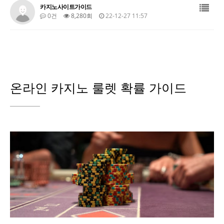
카지노사이트가이드
0건
8,280회
22-12-27 11:57
온라인 카지노 룰렛 확률 가이드