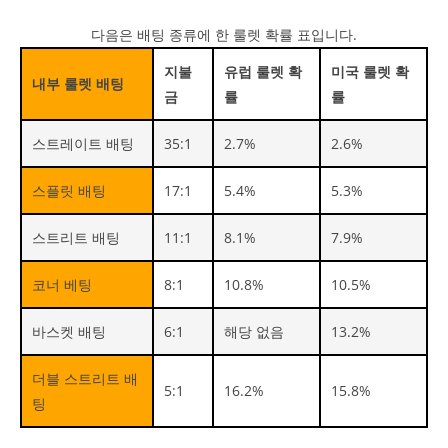
다음은 배팅 종류에 한 룰렛 확률 표입니다.
지불
유럽 룰렛 확
미국 룰렛 확
내부 룰렛 배팅
금
률
률
스트레이트 배팅
35:1
2.7%
2.6%
스플릿 배팅
17:1
5.4%
5.3%
스트리트 배팅
11:1
8.1%
7.9%
코너 베팅
8:1
10.8%
10.5%
바스켓 배팅
6:1
해당 없음
13.2%
더블 스트리트 배
5:1
16.2%
15.8%
팅