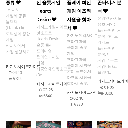
종류
신 슬롯게임
플레이 최신
곤타이거 분
카지노
Hearts
게임 아즈텍
석
게임의 종류
온라인 카지노
Desire
사원을 찾아
블랙잭
용호 게임:
카지노게임사이트
(blackiack)
서
드래곤타이거
벳소프트
도박성이 강한
카지노게임사이트
분석 가이드
Hearts Desire
게임,
프라그마틱
카지노
슬롯 출시
카지노에서
플레이 슬롯
드래곤타이
프리미엄
가장 성행하고
게임
분석, 이
온라인카지노
..
프라그마틱
게임은 용호
게임
플레이 시크릿
게임이라고
카지노사이트가이드
제공업체인벳소프트
시티 골드에서
불리며..
04-13
(Be..
아즈텍 사원을
5724
카지노사이트가
찾아서 슬롯..
카지노사이트가이드
01-06
02-23
카지노사이트가이드
8988
6340
02-10
6880