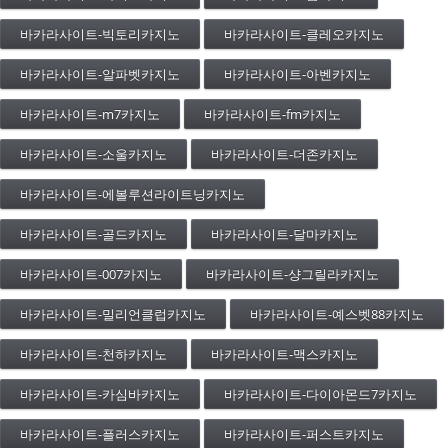
바카라사이트-빅토리카지노
바카라사이트-클레오카지노
바카라사이트-알파벳카지노
바카라사이트-아벤카지노
바카라사이트-m7카지노
바카라사이트-fm카지노
바카라사이트-소울카지노
바카라사이트-더존카지노
바카라사이트-에볼루션라이트닝카지노
바카라사이트-골드카지노
바카라사이트-달마카지노
바카라사이트-007카지노
바카라사이트-샹그릴라카지노
바카라사이트-밀리언클럽카지노
바카라사이트-예스벳88카지노
바카라사이트-천하카지노
바카라사이트-맥스카지노
바카라사이트-카심바카지노
바카라사이트-다이아몬드7카지노
바카라사이트-플러스카지노
바카라사이트-퍼스트카지노