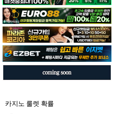
카지노 룰렛 확률