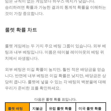
임은 규칙이 없는 게임보다 하우스 에지가 낮습니다.
승리하려면 확률과 가능한 결과의 통계적 확률을 이해하는
것이 가장 중요합니다.
룰렛 확률 차트
룰렛 게임에는 두 가지 주요 베팅 그룹이 있습니다. 외부 베
팅과 내부 베팅입니다. 이름은 테이블 레이아웃의 베팅 위
치에서 파생됩니다.
외부 베팅은 이길 확률이 높지만, 훨씬 적은 배당금을 얻습
니다. 반면에 내부 베팅은 이길 확률은 낮지만, 배당금은 상
당히 큽니다. 룰렛에 넣을 수 있는 각 배팅의 백분율에 대해
우리가 준비한 표를 확인하세요.
다음은 룰렛 확률 표입니다.
룰렛 배팅
지불금
유럽 룰렛 확률
미국 룰렛 확률