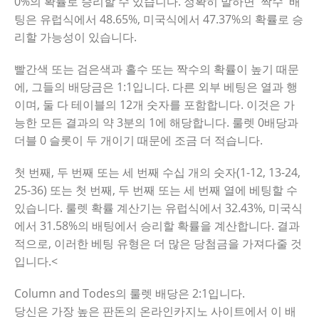
0%의 확률로 승리할 수 있습니다. 정확히 말하면 '짝수' 배
팅은 유럽식에서 48.65%, 미국식에서 47.37%의 확률로 승
리할 가능성이 있습니다.
빨간색 또는 검은색과 홀수 또는 짝수의 확률이 높기 때문
에, 그들의 배당금은 1:1입니다. 다른 외부 베팅은 열과 행
이며, 둘 다 테이블의 12개 숫자를 포함합니다. 이것은 가
능한 모든 결과의 약 3분의 1에 해당합니다. 룰렛 0배당과
더블 0 슬롯이 두 개이기 때문에 조금 더 적습니다.
첫 번째, 두 번째 또는 세 번째 수십 개의 숫자(1-12, 13-24,
25-36) 또는 첫 번째, 두 번째 또는 세 번째 열에 베팅할 수
있습니다. 룰렛 확률 계산기는 유럽식에서 32.43%, 미국식
에서 31.58%의 배팅에서 승리할 확률을 계산합니다. 결과
적으로, 이러한 베팅 유형은 더 많은 당첨금을 가져다줄 것
입니다.<
Column and Todes의 룰렛 배당은 2:1입니다.
당신은 가장 높은 판돈의 온라인카지노 사이트에서 이 배