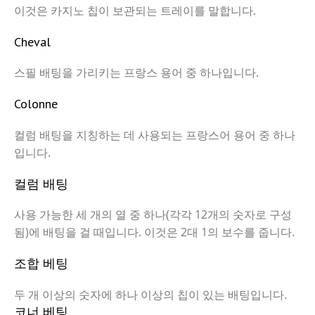
이것은 카지노 칩이 보관되는 트레이를 말합니다.
Cheval
스필 배팅을 가리키는 프랑스 용어 중 하나입니다.
Colonne
컬럼 배팅을 지칭하는 데 사용되는 프랑스어 용어 중 하나
입니다.
컬럼 배팅
사용 가능한 세 개의 열 중 하나(각각 12개의 숫자로 구성
됨)에 배팅을 걸 때입니다. 이것은 2대 1의 보수를 줍니다.
조합 베팅
두 개 이상의 숫자에 하나 이상의 칩이 있는 배팅입니다.
코너 베팅