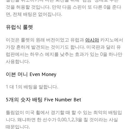
것을 허용할 것입니다. 만약 다음 스핀이 또 다른 0을 준다
면, 전체 배팅은 없어집니다.
유럽식 룰렛
이것은 룰렛의 원래 버전이었고 유럽과
아시아
카지노에서
가장 흔하게 발견되는 것이기도 합니다. 미국판과 달리 유
럽판에서는 하우스 에지를 낮추는 효과가 있는 0을 하나만
사용합니다.
이븐 머니 Even Money
1 대 1의 배팅을 말합니다.
5개의 숫자 배팅 Five Number Bet
틀림없이 미국 휠에서 경기할 때 할 수 있는 최악의 배팅입
니다. 왜냐하면 한 선수가 0,00,1,2,3을 칠 것이라는 사실
때문입니다.