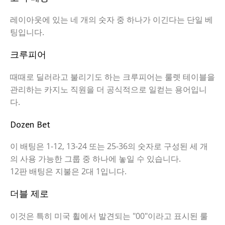
레이아웃에 있는 네 개의 숫자 중 하나가 이긴다는 단일 베
팅입니다.
크루피어
때때로 딜러라고 불리기도 하는 크루피어는 룰렛 테이블을
관리하는 카지노 직원을 더 공식적으로 일컫는 용어입니
다.
Dozen Bet
이 배팅은 1-12, 13-24 또는 25-36의 숫자로 구성된 세 개
의 사용 가능한 그룹 중 하나에 놓일 수 있습니다.
12판 배팅은 지불은 2대 1입니다.
더블 제로
이것은 특히 미국 휠에서 발견되는 "00"이라고 표시된 룰