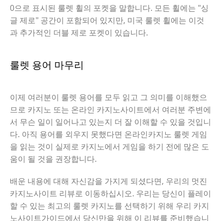
0으로 표시된 룰렛 휠의 포켓을 말합니다. 모든 휠에는 "싱
글 제로" 공간이 포함되어 있지만, 미국 룰렛 휠에는 이것
과 추가적인 더블 제로 포켓이 있습니다.
룰렛 용어 마무리
이제 여러분이 룰렛 용어를 모두 읽고 그 의미를 이해했으
므로 카지노 또는 온라인 카지노사이트에서 여러분 주변에
서 무슨 일이 일어나고 있는지 더 잘 이해할 수 있을 것입니
다. 아직 용어를 외우지 못했다면 온라인카지노 룰렛 게임
을 읽는 것이 실제로 카지노에서 게임을 하기 전에 많은 도
움이 될 것을 권장합니다.
배운 내용에 대해 자신감을 가지게 되셨다면, 우리의 멋진
카지노사이트 리뷰로 이동하십시오. 우리는 당신이 플레이
할 수 있는 최고의 룰렛 카지노를 선택하기 위해 우리 카지
노사이트가이드에서 당신만을 위해 이 리뷰를 준비했습니