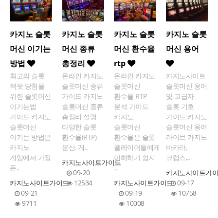
카지노 슬롯
카지노 슬롯
카지노 슬롯
카지노 슬롯
머신 이기는
머신 종류
머신 환수율
머신 용어
방법
총정리
rtp
최고의 슬롯
온라인 카지노
온라인 카지노
카지노사이트
잭팟 당첨을
슬롯머신 종류
슬롯머신
슬롯머신 용어
위한 슬롯머신
가이드 카지노
환수율 RTP
및 고급자
이기는법
슬롯머신 종류
분석 가이드
슬롯 기호
가이드 카지노
총정리 설명
카지노
가이드 카지노
슬롯머신
다양한 슬롯
슬롯머신
슬롯머신 용어
이기는 방법은
환수율(RTP),
환수율은 슬롯
라이브 카지노,
카지노
분산, 게..
플레이어들에게
바카라,
게임에서 가장
이해하기 쉽지
크랩스,..
카지노사이트가이드
돈..
..
09-20
카지노사이트가
카지노사이트가이드
12534
카지노사이트가이드
09-17
09-21
09-19
10758
9711
10008