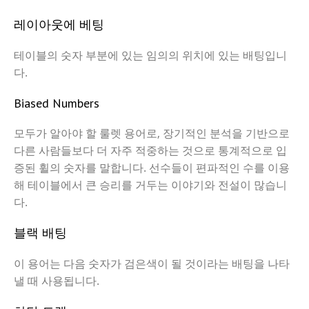
레이아웃에 베팅
테이블의 숫자 부분에 있는 임의의 위치에 있는 배팅입니
다.
Biased Numbers
모두가 알아야 할 룰렛 용어로, 장기적인 분석을 기반으로
다른 사람들보다 더 자주 적중하는 것으로 통계적으로 입
증된 휠의 숫자를 말합니다. 선수들이 편파적인 수를 이용
해 테이블에서 큰 승리를 거두는 이야기와 전설이 많습니
다.
블랙 배팅
이 용어는 다음 숫자가 검은색이 될 것이라는 배팅을 나타
낼 때 사용됩니다.