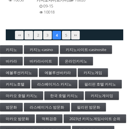
09-15
10018
1
2
3
5
4
카지노
카지노-casino
카지노사이트-casinosite
바카라
바카라사이트
온라인카지노
에볼루션카지노
에볼루션바카라
카지노게임
카지노호텔
라스베이거스 카지노
필리핀 호텔 카지노
마카오 호텔 카지노
한국 호텔 카지노
카지노게이밍
밤문화
라스베이거스 밤문화
필리핀 밤문화
마카오 밤문화
먹튀검증
2023년 카지노게임사이트 순위