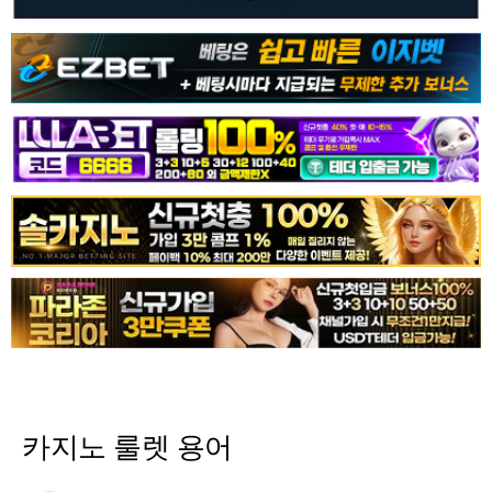
카지노 룰렛 용어