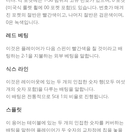
니다. 각 포켓에는 1-36 범위의 고유 번호가 있으며, 0 포켓
(미국식 룰렛 휠에 00 포켓 포함)도 있습니다. 번호가 매겨
진 포켓의 절반은 빨간색이고, 나머지 절반은 검은색이며,
0은 녹색입니다.
레드 베팅
이것은 플레이어가 다음 스핀이 빨간색을 칠 것이라고 배
팅하는 2-1을 지불하는 외부 베팅을 말합니다.
식스 라인
이것은 레이아웃에 있는 두 개의 인접한 숫자 행(모두 여섯
개의 숫자 포함)을 다루는 배팅을 말합니다.
이 배팅은 전통적으로 5대 1의 비율로 진행됩니다.
스플릿
이 용어는 테이블에 있는 두 개의 인접한 숫자를 커버하는
배팅을 말하며 플레이어가 두 숫자의 교차점에 칩을 놓을