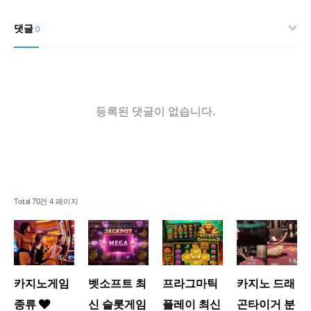
댓글
0
등록된 댓글이 없습니다.
Total 70건
4 페이지
카지노게임
벳소프트 최
프라그마틱
카지노 드래
종류
신 슬롯게임
플레이 최신
곤타이거 분