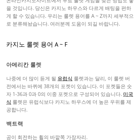
온라인카지노사이트에서 무료 룰렛 게임을 찾는 방법도 좋
을 것입니다. 당신은 카지노 하우스와 다르게 배팅을 편하
게 할 수 있습니다. 우리는 룰렛 용어를 A ~ Z까지 세부적으
로 분류해놨습니다. 여러분께 도움이 되길 바랍니다.
카지노 룰렛 용어 A ~ F
아메리칸 룰렛
나중에 더 많이 듣게 될
유럽식
룰렛과는 달리, 이 룰렛 버
전에서는 바퀴에 38개의 포켓이 있습니다. 이 포켓들은 숫
자 1-36과 0과 0의 이중 포켓으로 구성되어 있습니다.
미국
식
룰렛은 유럽식보다 카지노 하우스에 더 높은 우위를 제
공합니다.
백트랙
공이 회전하는 휠의 바깥쪽 가장자리.