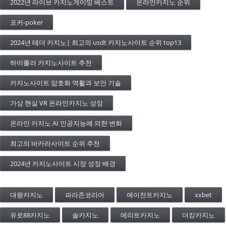
2022년 라이브 카지노게이밍 베스트
온라인카지노 순위
포커-poker
2024년 테더 카지노| 최고의 usdt 카지노사이트 순위 top13
하이롤러 카지노사이트 추천
카지노사이트 암호화 역활과 보안 기술
가상 현실 VR 온라인카지노 성장
온라인 카지노 AI 인공지능에 의한 변화
최고의 바카라사이트 순위 추천
2024년 카지노사이트 시장 성장 배경
대왕카지노
파라존코리아
에이전트카지노
xxbet
유로88카지노
솔카지노
메리트카지노
더킹카지노