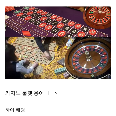
카지노 룰렛 용어 H ~ N
하이 배팅