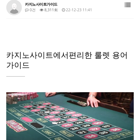
카지노사이트가이드
0건
8,311회
22-12-23 11:41
카지노사이트에서편리한 룰렛 용어
가이드