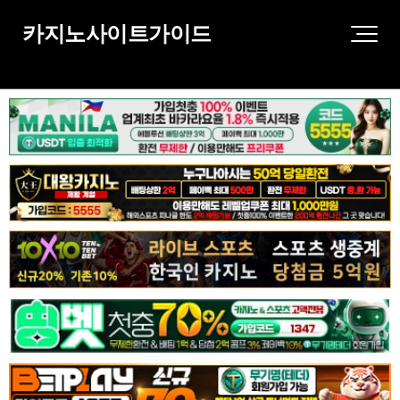
카지노사이트가이드