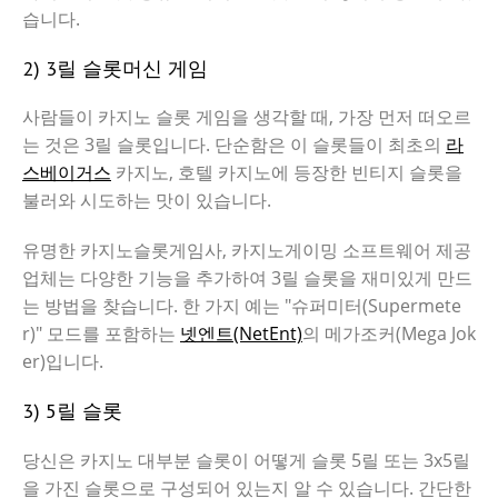
습니다.
2) 3릴 슬롯머신 게임
사람들이 카지노 슬롯 게임을 생각할 때, 가장 먼저 떠오르
는 것은 3릴 슬롯입니다. 단순함은 이 슬롯들이 최초의
라
스베이거스
카지노, 호텔 카지노에 등장한 빈티지 슬롯을
불러와 시도하는 맛이 있습니다.
유명한 카지노슬롯게임사, 카지노게이밍 소프트웨어 제공
업체는 다양한 기능을 추가하여 3릴 슬롯을 재미있게 만드
는 방법을 찾습니다. 한 가지 예는 "슈퍼미터(Supermete
r)" 모드를 포함하는
넷엔트(NetEnt)
의 메가조커(Mega Jok
er)입니다.
3) 5릴 슬롯
당신은 카지노 대부분 슬롯이 어떻게 슬롯 5릴 또는 3x5릴
을 가진 슬롯으로 구성되어 있는지 알 수 있습니다. 간단한