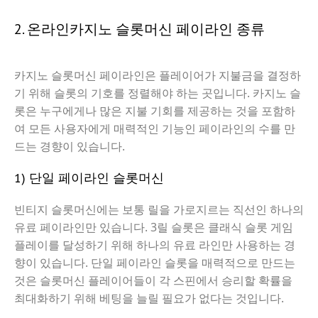
2. 온라인카지노 슬롯머신 페이라인 종류
카지노 슬롯머신 페이라인은 플레이어가 지불금을 결정하
기 위해 슬롯의 기호를 정렬해야 하는 곳입니다. 카지노 슬
롯은 누구에게나 많은 지불 기회를 제공하는 것을 포함하
여 모든 사용자에게 매력적인 기능인 페이라인의 수를 만
드는 경향이 있습니다.
1) 단일 페이라인 슬롯머신
빈티지 슬롯머신에는 보통 릴을 가로지르는 직선인 하나의
유료 페이라인만 있습니다. 3릴 슬롯은 클래식 슬롯 게임
플레이를 달성하기 위해 하나의 유료 라인만 사용하는 경
향이 있습니다. 단일 페이라인 슬롯을 매력적으로 만드는
것은 슬롯머신 플레이어들이 각 스핀에서 승리할 확률을
최대화하기 위해 베팅을 늘릴 필요가 없다는 것입니다.