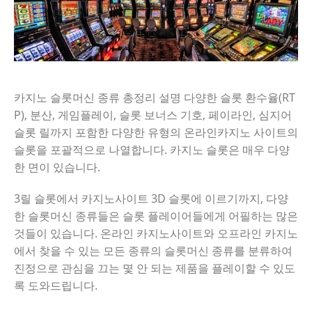
카지노 슬롯머신 종류 총정리 설명 다양한 슬롯 환수율(RT
P), 분산, 게임플레이, 슬롯 보너스 기호, 페이라인, 심지어
슬롯 릴까지 포함한 다양한 유형의 온라인카지노 사이트의
슬롯을 포괄적으로 나열합니다. 카지노 슬롯은 매우 다양
한 면이 있습니다.
3릴 슬롯에서 카지노사이트 3D 슬롯에 이르기까지, 다양
한 슬롯머신 종류들은 슬롯 플레이어들에게 어필하는 많은
것들이 있습니다. 온라인 카지노사이트와 오프라인 카지노
에서 찾을 수 있는 모든 종류의 슬롯머신 종류를 분류하여
진정으로 관심을 끄는 몇 안 되는 제품을 플레이할 수 있도
록 도와드립니다.