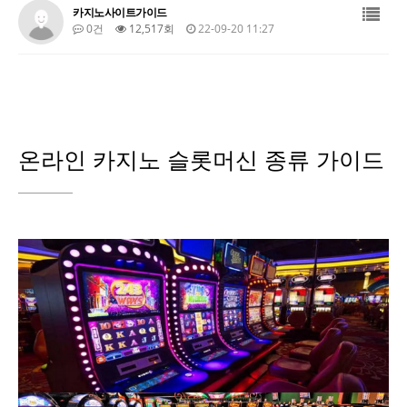
카지노사이트가이드
0건
12,517회
22-09-20 11:27
온라인 카지노 슬롯머신 종류 가이드