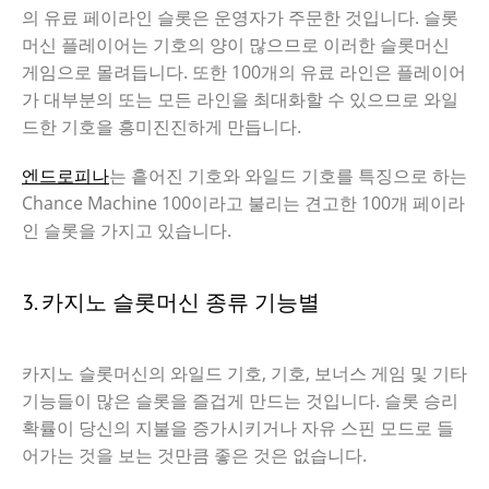
의 유료 페이라인 슬롯은 운영자가 주문한 것입니다. 슬롯
머신 플레이어는 기호의 양이 많으므로 이러한 슬롯머신
게임으로 몰려듭니다. 또한 100개의 유료 라인은 플레이어
가 대부분의 또는 모든 라인을 최대화할 수 있으므로 와일
드한 기호을 흥미진진하게 만듭니다.
엔드로피나
는 흩어진 기호와 와일드 기호를 특징으로 하는
Chance Machine 100이라고 불리는 견고한 100개 페이라
인 슬롯을 가지고 있습니다.
3. 카지노 슬롯머신 종류 기능별
카지노 슬롯머신의 와일드 기호, 기호, 보너스 게임 및 기타
기능들이 많은 슬롯을 즐겁게 만드는 것입니다. 슬롯 승리
확률이 당신의 지불을 증가시키거나 자유 스핀 모드로 들
어가는 것을 보는 것만큼 좋은 것은 없습니다.