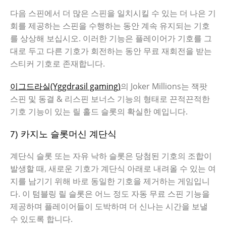
다음 스핀에서 더 많은 스핀을 일치시킬 수 있는 더 나은 기
회를 제공하는 스핀을 수행하는 동안 계속 유지되는 기호
를 상상해 보십시오. 이러한 기능은 플레이어가 기호를 그
대로 두고 다른 기호가 회전하는 동안 무료 재회전을 받는
스티커 기호로 존재합니다.
이그드라실(Yggdrasil gaming)
의 Joker Millions는 잭팟
스핀 및 동결 & 리스핀 보너스 기능의 형태로 끈적끈적한
기호 기능이 있는 릴 홀드 슬롯의 확실한 예입니다.
7) 카지노 슬롯머신 계단식
계단식 슬롯 또는 자유 낙하 슬롯은 당첨된 기호의 조합이
발생할 때, 새로운 기호가 계단식 아래로 내려올 수 있는 여
지를 남기기 위해 바로 동일한 기호을 제거하는 게임입니
다. 이 텀블링 릴 슬롯은 어느 정도 자동 무료 스핀 기능을
제공하며 플레이어들이 도박하며 더 신나는 시간을 보낼
수 있도록 합니다.