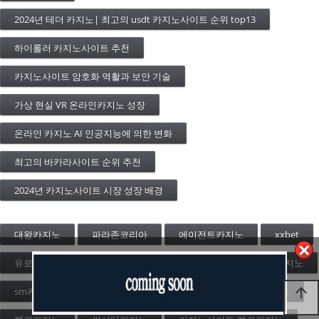
2024년 테더 카지노| 최고의 usdt 카지노사이트 순위 top13
하이롤러 카지노사이트 추천
카지노사이트 암호화 역활과 보안 기술
가상 현실 VR 온라인카지노 성장
온라인 카지노 AI 인공지능에 의한 변화
최고의 바카라사이트 순위 추천
2024년 카지노사이트 시장 성장 배경
대왕카지노
파라존코리아
에이전트카지노
xxbet
유로88카지노
솔카지노
메리트카지노
더킹카지노
arrow_upward
sm카지노
AX카지노
헤라카지노
뉴헤븐카지노