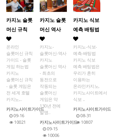
카지노 슬롯
카지노 슬롯
카지노 식보
머신 규칙
머신 역사
예측 배팅법
온라인
카지노-
카지노-식보-
슬롯머신 규칙
슬롯머신-역사
예측-배팅법
가이드 - 슬롯
카지노
카지노 식보
게임 하는법
슬롯머신 역사
예측 배팅법은
카지노
- 최초의
우리가 흔히
슬롯머신 규칙
동전으로
이용하는
- 슬롯 게임은
작동되는
온라인카지노,
전 세계 호텔
슬롯머신
카지노사이트에서
카지노,..
게임은 약
식보 ..
130년 전에
카지노사이트가이드
카지노사이트가이드
발명..
09-16
08-31
10021
카지노사이트가이드
10807
09-15
10006