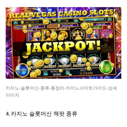
카지노-슬롯머신-종류-총정리-카지노사이트가이드-상세
이미지
4. 카지노 슬롯머신 잭팟 종류