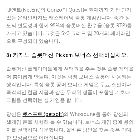
넷엔트(NetEnt)의 Gonzo의 Quest는 현재까지 가장 인기
있는 온라인카지노 캐스케이딩 슬롯 게임입니다. 중간 정
도의 변동성과 함께 95%의 슬롯머신 환수율 (슬롯 RTP)를
가지고 있습니다. 그것은 5×3 그리드 및 20개의 페이라인
으로 구성되어 있습니다.
8) 카지노 슬롯머신 Pick'em 보너스 선택하십시오.
슬롯머신 플레이어들에게 선택권을 주는 것은 슬롯 게임을
더 흥미롭게 만들며, 이것은 픽엠 보너스 슬롯에 사용되는
생각입니다. 특정 슬롯 꽁머 보너스 게임은 무료 스핀이나
즉각적인 현금 지급과 같은 무작위 경품이 포함된 기호나
그림을 선택하는 셸 게임을 합니다.
당신은
벳소프트 (betsoft)
의 Whospune을 통해 당신의
셸게임 운을 시험해 볼 수 있습니다. 보너스 게임 중에 용의
자를 선택하여 심문합니다. 올바른 범인을 찾는 것은 막대
한 보상금으로 이어집니다.