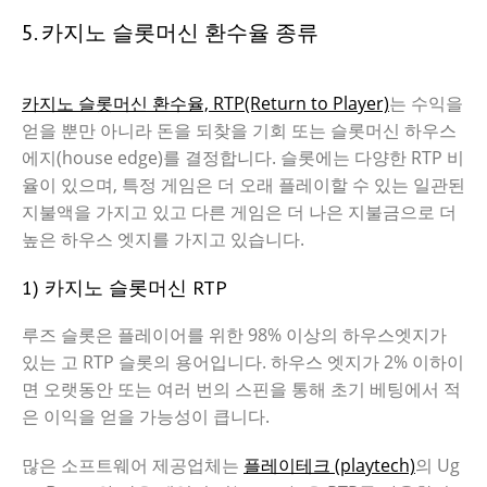
5. 카지노 슬롯머신 환수율 종류
카지노 슬롯머신 환수율, RTP(Return to Player)
는 수익을
얻을 뿐만 아니라 돈을 되찾을 기회 또는 슬롯머신 하우스
에지(house edge)를 결정합니다. 슬롯에는 다양한 RTP 비
율이 있으며, 특정 게임은 더 오래 플레이할 수 있는 일관된
지불액을 가지고 있고 다른 게임은 더 나은 지불금으로 더
높은 하우스 엣지를 가지고 있습니다.
1) 카지노 슬롯머신 RTP
루즈 슬롯은 플레이어를 위한 98% 이상의 하우스엣지가
있는 고 RTP 슬롯의 용어입니다. 하우스 엣지가 2% 이하이
면 오랫동안 또는 여러 번의 스핀을 통해 초기 베팅에서 적
은 이익을 얻을 가능성이 큽니다.
많은 소프트웨어 제공업체는
플레이테크 (playtech)
의 Ug