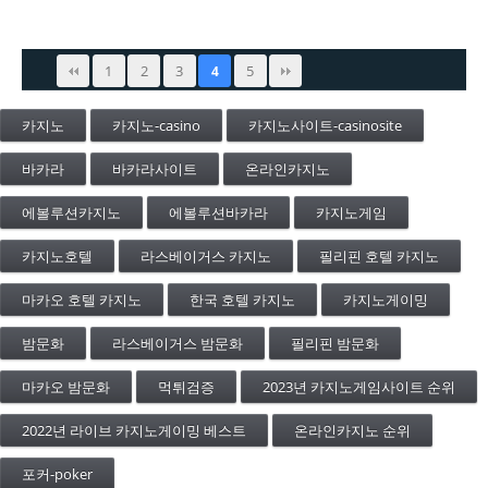
1
2
3
5
4
카지노
카지노-casino
카지노사이트-casinosite
바카라
바카라사이트
온라인카지노
에볼루션카지노
에볼루션바카라
카지노게임
카지노호텔
라스베이거스 카지노
필리핀 호텔 카지노
마카오 호텔 카지노
한국 호텔 카지노
카지노게이밍
밤문화
라스베이거스 밤문화
필리핀 밤문화
마카오 밤문화
먹튀검증
2023년 카지노게임사이트 순위
2022년 라이브 카지노게이밍 베스트
온라인카지노 순위
포커-poker