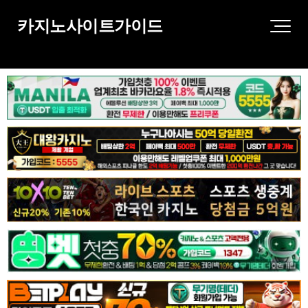
카지노사이트가이드