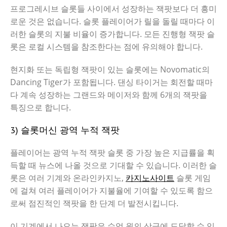
프로그레시브 슬롯들 사이에서 성장하는 잭팟보다 더 흥미
로운 것은 없습니다. 슬롯 플레이어가 릴을 돌릴 때마다 이
러한 슬롯의 지불 비율이 증가합니다. 모든 진행형 잭팟 슬
롯은 로컬 시스템을 참조한다는 점에 유의해야 합니다.
현지화 또는 독립형 잭팟이 있는 슬롯에는 Novomatic의
Dancing Tiger가 포함됩니다. 댄싱 타이거는 회전할 때마
다 계속 성장하는 그랜드와 메이저와 함께 6개의 잭팟을
특징으로 합니다.
3) 슬롯머신 광역 누적 잭팟
플레이어는 광역 누적 잭팟 슬롯 중 가장 높은 지급률을 획
득할 때 뉴스에 나올 것으로 기대할 수 있습니다. 이러한 슬
롯은 여러 기계와 온라인카지노,
카지노사이트
슬롯 게임
에 걸쳐 여러 플레이어가 지불율에 기여할 수 있도록 함으
로써 점진적인 잭팟을 한 단계 더 발전시킵니다.
이 기계에서 나오는 잭팟은 수억 원의 상금에 도달할 수 있