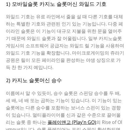
1) 모바일슬롯 카지노 슬롯머신 와일드 기호
와일드 기호는 유료 라인에서 줄을 설 때 다른 기호를 대체
하는 특별한 기호와 관련된 인기 있는 기능입니다. 다중 페
이라인 슬롯은 이 기능이 대규모 지불을 위한 문을 열어주
기 때문에 와일드 슬롯과 잘 어울립니다. 일부 카지노슬롯
게임사의 소프트웨어 공급자는 와일드 릴 기능을 사용하여
와일드 기호 기능을 확장합니다. 마이크로게이밍의 쥬라기
공원은 릴이 모든 페이라인을 완성하는 야생 상징으로 가
득 찬 한 가지 예입니다.
2) 카지노 슬롯머신 승수
이름에서 알 수 있듯이, 승수 슬롯은 스핀당 승수를 두 배,
세 배, 네 배 또는 곱하는 기능이 있습니다. 이 기능이 있는
슬롯에는 다른 승수를 포함하는 보너스 스핀이 있는 경향
이 있습니다. 멀티플라이어를 신과 같은 수준으로 끌어올
리는 슬롯 중 하나는
플레이앤고 (Play'n GO)
의 Rise of Ol
ympus입니다. 슬롯 플레이어는 프리 스핀이 활성화되면