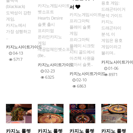
블랙잭
용호 게임:
카지노게임사이트
(blackiack)
서
드래곤타이거
벳소프트
도박성이 강한
카지노게임사이트
분석 가이드
Hearts Desire
게임,
프라그마틱
카지노
슬롯 출시
카지노에서
플레이 슬롯
드래곤타이
프리미엄
가장 성행하고
게임
분석, 이
온라인카지노
..
프라그마틱
게임은 용호
게임
플레이 시크릿
게임이라고
카지노사이트가이드
제공업체인벳소프트
시티 골드에서
불리며..
04-13
(Be..
아즈텍 사원을
5717
카지노사이트가
찾아서 슬롯..
카지노사이트가이드
01-06
02-23
카지노사이트가이드
8971
6325
02-10
6863
카지노 룰렛
카지노 룰렛
카지노 룰렛
카지노 룰렛