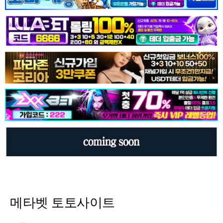
메타벳 토토사이트