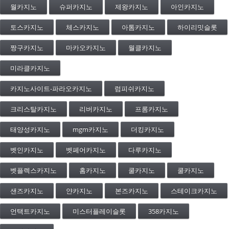
월카지노
슈퍼카지노
제왕카지노
아인카지노
토스카지노
체스카지노
아톰카지노
하이리밋슬롯
짱구카지노
마카오카지노
월클카지노
미라클카지노
카지노사이트-파라오카지노
럼피쉬카지노
크리스탈카지노
리버카지노
프롬카지노
태양성카지노
mgm카지노
더킹카지노
벳인카지노
벳페어카지노
다루카지노
벳플렉스카지노
홈카지노
쿨카지노
쿨카지노
샌즈카지노
얀카지노
본즈카지노
스테이크카지노
언택트카지노
미스터플레이슬롯
358카지노