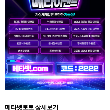
메타벳토토 상세보기