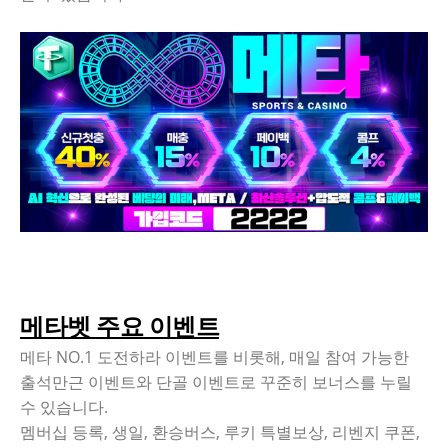
메타벳 주요 이벤트
메타 NO.1 도전하라 이벤트를 비롯해, 매일 참여 가능한
출석만근 이벤트와 단골 이벤트로 꾸준히 보너스를 누릴
수 있습니다.
멤버십 등록, 생일, 환승버스, 루키 특별보상, 리벤지 쿠폰,