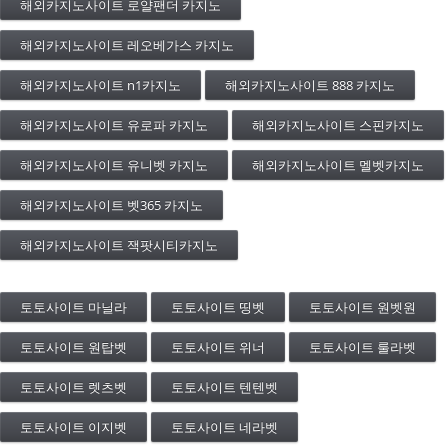
해외카지노사이트 로얄팬더 카지노
해외카지노사이트 레오베가스 카지노
해외카지노사이트 n1카지노
해외카지노사이트 888 카지노
해외카지노사이트 유로파 카지노
해외카지노사이트 스핀카지노
해외카지노사이트 유니벳 카지노
해외카지노사이트 멜벳카지노
해외카지노사이트 벳365 카지노
해외카지노사이트 잭팟시티카지노
토토사이트 마닐라
토토사이트 띵벳
토토사이트 원벳원
토토사이트 원탑벳
토토사이트 위너
토토사이트 룰라벳
토토사이트 렛츠벳
토토사이트 텐텐벳
토토사이트 이지벳
토토사이트 네라벳