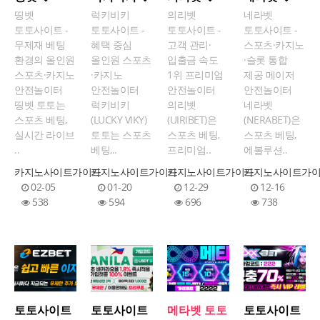
띵벳
럭키비키
의리벳
네라벳
토토사이트 -
토토사이트 -
토토사이트 -
토토사이트 -
무제재 베팅
혜택 중심
고객 관리·
스포츠·카지노
환경의 올인원
올인원 스포츠
입출금 속도
·슬롯 통합
스포츠·카지노
·카지노
1위 프리미엄
제공 메이저
안전놀이터
안전놀이터
안전놀이터
안전놀이터
띵벳 토토는
럭키비키
의리벳
네라벳
스포츠 베팅,
(LUCKY VIKY)
(UIRIBET)은
(NERABET)은
실시간 라이브
토토는 스포츠
스포츠 베팅,
스포츠 베팅,
..
베팅,..
프리미엄..
에볼루션..
카지노사이트가이드
카지노사이트가이드
카지노사이트가이드
카지노사이트가
02-05
01-20
12-29
12-16
538
594
696
738
토토사이트
토토사이트
메타벳 토토
토토사이트