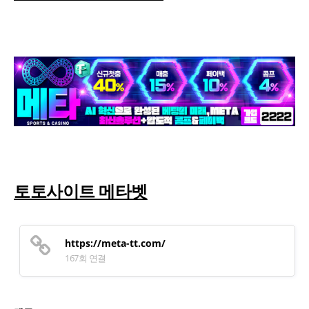
토토사이트 메타벳
https://meta-tt.com/
167회 연결