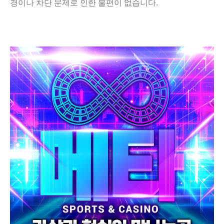
경이나 차단 문제로 인한 불편이 없습니다.