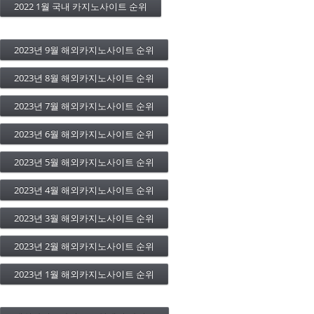
2022 1월 국내 카지노사이트 순위
2023년 9월 해외카지노사이트 순위
2023년 8월 해외카지노사이트 순위
2023년 7월 해외카지노사이트 순위
2023년 6월 해외카지노사이트 순위
2023년 5월 해외카지노사이트 순위
2023년 4월 해외카지노사이트 순위
2023년 3월 해외카지노사이트 순위
2023년 2월 해외카지노사이트 순위
2023년 1월 해외카지노사이트 순위