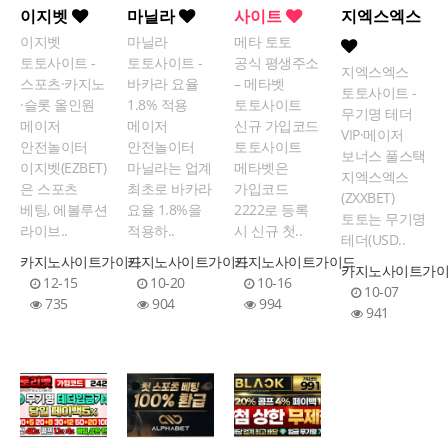
이지벳
마닐라
사이트
지엑스엑스
이지벳
마닐라
메타 토토
토토사이트 -
토토사이트 -
공식 평생주소
지엑스엑스
스포츠·카지노
바카라 요율
– 메타벳
토토사이트 -
·슬롯 올인원
1.8% 적용
토토사이트
무기명 테더
메이저
메이저
신규 가입코드
VIP·메이저
안전놀이터
안전놀이터
토토사이트
보너스 풀스택
이지벳(EZBET)
마닐라는 업계
메타벳은
지엑스엑스
은 스포츠
최초로 바카라
가입코드
(ZXXBET)
베팅, 에볼루션
요율 1.8%을
2222로 등록
토토는 무기명
라이브..
적용하..
시 신규 첫..
테더(USD..
카지노사이트가이드
카지노사이트가이드
카지노사이트가이드
카지노사이트가
12-15
10-20
10-16
10-07
735
904
994
941