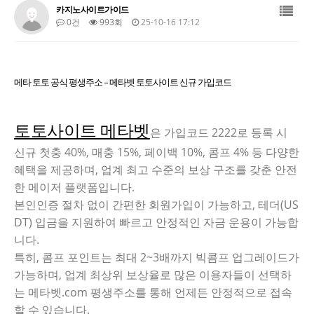
카지노사이트가이드
0건
993회
25-10-16 17:12
메타 토토 공식 평생주소 – 메타벳 토토사이트 신규 가입코드
토토사이트 메타벳
은 가입코드 2222로 등록 시
신규 첫충 40%, 매충 15%, 페이백 10%, 콤프 4% 등 다양한
혜택을 제공하며, 업계 최고 수준의 보상 구조를 갖춘 안전
한 메이저 플랫폼입니다.
본인인증 절차 없이 간편한 회원가입이 가능하고, 테더(US
DT) 입금을 지원하여 빠르고 안정적인 자금 운용이 가능합
니다.
특히, 콤프 포인트는 최대 2~3배까지 빅콤프 업그레이드가
가능하며, 업계 최상위 보상율로 많은 이용자들이 선택하
는 메타벳.com 평생주소를 통해 언제든 안정적으로 접속
할 수 있습니다.