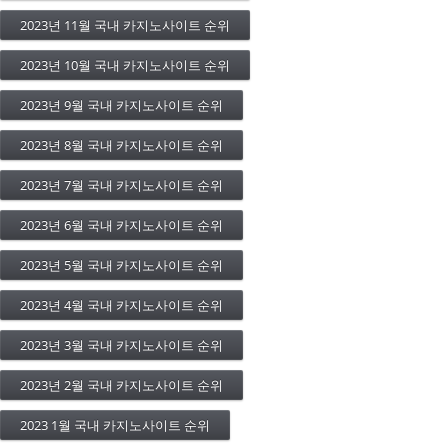
2023년 11월 국내 카지노사이트 순위
2023년 10월 국내 카지노사이트 순위
2023년 9월 국내 카지노사이트 순위
2023년 8월 국내 카지노사이트 순위
2023년 7월 국내 카지노사이트 순위
2023년 6월 국내 카지노사이트 순위
2023년 5월 국내 카지노사이트 순위
2023년 4월 국내 카지노사이트 순위
2023년 3월 국내 카지노사이트 순위
2023년 2월 국내 카지노사이트 순위
2023 1월 국내 카지노사이트 순위