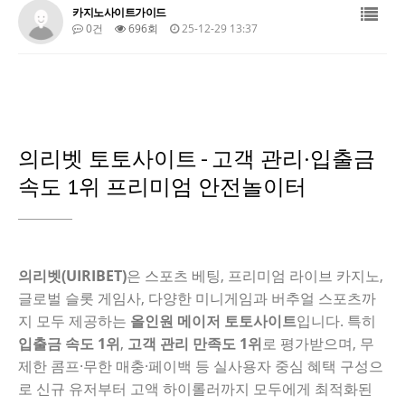
카지노사이트가이드
0건
696회
25-12-29 13:37
의리벳 토토사이트 - 고객 관리·입출금
속도 1위 프리미엄 안전놀이터
의리벳(UIRIBET)
은 스포츠 베팅, 프리미엄 라이브 카지노,
글로벌 슬롯 게임사, 다양한 미니게임과 버추얼 스포츠까
지 모두 제공하는
올인원 메이저 토토사이트
입니다. 특히
입출금 속도 1위
,
고객 관리 만족도 1위
로 평가받으며, 무
제한 콤프·무한 매충·페이백 등 실사용자 중심 혜택 구성으
로 신규 유저부터 고액 하이롤러까지 모두에게 최적화된