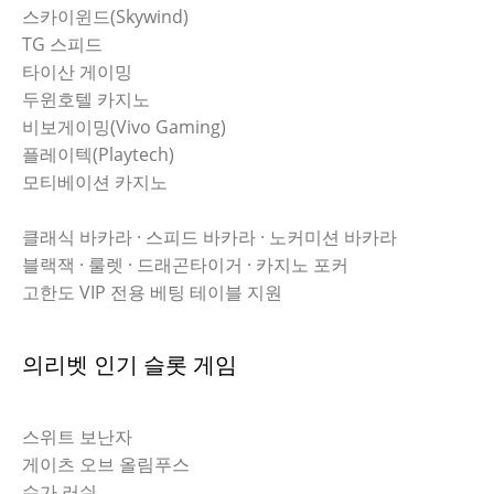
스카이윈드(Skywind)
TG 스피드
타이산 게이밍
두윈호텔 카지노
비보게이밍(Vivo Gaming)
플레이텍(Playtech)
모티베이션 카지노
클래식 바카라 · 스피드 바카라 · 노커미션 바카라
블랙잭 · 룰렛 · 드래곤타이거 · 카지노 포커
고한도 VIP 전용 베팅 테이블 지원
의리벳 인기 슬롯 게임
스위트 보난자
게이츠 오브 올림푸스
슈가 러쉬