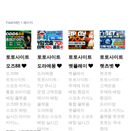
Total 64건
1 페이지
토토사이트
토토사이트
토토사이트
토토사이트
오즈88
도라에몽
벳플레이
렛츠벳
오즈88
도라에몽
벳플레이
렛츠벳
토토사이트 -
토토사이트 -
토토사이트 -
토토사이트 -
스포츠·카지노
7년 무사고
무제재 자유
고액전용
통합 프리미엄
운영 고액전용
베팅 환경의
무제재 베팅
베팅 플랫폼
메이저 베팅
스포츠·카지노
환경의
오즈88 토토는
플랫폼
통합 플랫폼
프리미엄
스포츠 베팅·
도라에몽
벳플레이
스포츠·카지노
실시간 라이브
토토는 스포츠
토토는 스포츠
플랫폼 렛츠벳
카지노..
베팅·실시간
베팅·실시간
토토는 국내
라이브 ..
라..
최대