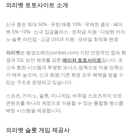
의리벳 토토사이트 소개
신규 충전 최대 50% · 무한 매충 10% · 무제한 콤프 · 페이
백 5%~10% · 신규 입금플러스 · 정착금 지원 · 다양한 카지
노·슬롯 라인업 · 고급 UI/UX 지원 · 모바일 최적화 완료
의리벳
은 평생도메인(uiribet.com) 기반 안정적인 접속 환
경과 SSL 보안 체계를 갖춘
메이저 토토사이트
입니다. 초
고속 환전 시스템과 투명한 보너스 정책으로 이용 만족도
가 매우 높으며, 신규 회원·기존 회원 모두 혜택을 받을 수
있는 구조로 운영되고 있습니다.
스포츠, 카지노, 슬롯, 미니게임, 버추얼 스포츠까지 모든
콘텐츠를 하나의 계정으로 이용할 수 있는 통합형 원스톱
베팅 시스템을 제공합니다.
의리벳 슬롯 게임 제공사