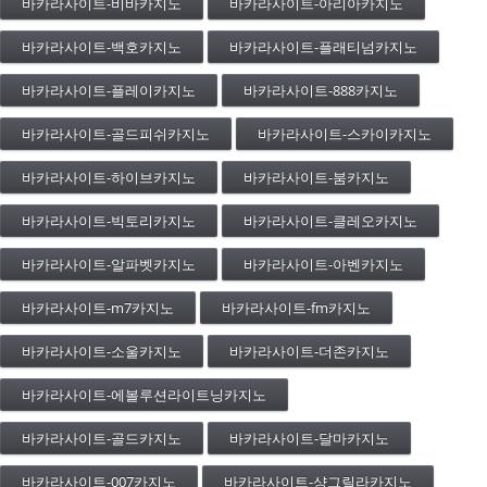
바카라사이트-비바카지노
바카라사이트-아리아카지노
바카라사이트-백호카지노
바카라사이트-플래티넘카지노
바카라사이트-플레이카지노
바카라사이트-888카지노
바카라사이트-골드피쉬카지노
바카라사이트-스카이카지노
바카라사이트-하이브카지노
바카라사이트-붐카지노
바카라사이트-빅토리카지노
바카라사이트-클레오카지노
바카라사이트-알파벳카지노
바카라사이트-아벤카지노
바카라사이트-m7카지노
바카라사이트-fm카지노
바카라사이트-소울카지노
바카라사이트-더존카지노
바카라사이트-에볼루션라이트닝카지노
바카라사이트-골드카지노
바카라사이트-달마카지노
바카라사이트-007카지노
바카라사이트-샹그릴라카지노