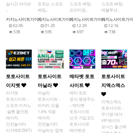
실시간 라이브
토토는 스포츠
스포츠 베팅,
스포츠 베팅,
..
베팅,..
프리미엄..
에볼루션..
카지노사이트가이드
카지노사이트가이드
카지노사이트가이드
카지노사이트가
02-05
01-20
12-29
12-16
538
595
697
738
토토사이트
토토사이트
메타벳 토토
토토사이트
이지벳
마닐라
사이트
지엑스엑스
이지벳
마닐라
메타 토토
토토사이트 -
토토사이트 -
공식 평생주소
지엑스엑스
스포츠·카지노
바카라 요율
– 메타벳
토토사이트 -
·슬롯 올인원
1.8% 적용
토토사이트
무기명 테더
메이저
메이저
신규 가입코드
VIP·메이저
안전놀이터
안전놀이터
토토사이트
보너스 풀스택
이지벳(EZBET)
마닐라는 업계
메타벳은
지엑스엑스