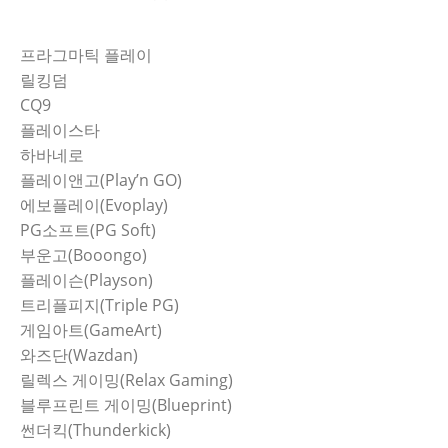
프라그마틱 플레이
릴킹덤
CQ9
플레이스타
하바네로
플레이앤고(Play’n GO)
에보플레이(Evoplay)
PG소프트(PG Soft)
부운고(Booongo)
플레이슨(Playson)
트리플피지(Triple PG)
게임아트(GameArt)
와즈단(Wazdan)
릴렉스 게이밍(Relax Gaming)
블루프린트 게이밍(Blueprint)
썬더킥(Thunderkick)