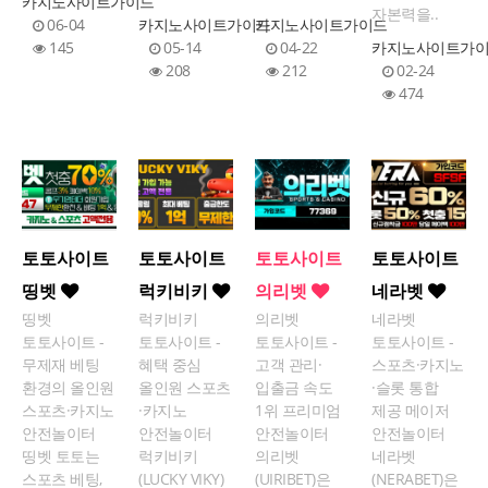
카지노사이트가이드
자본력을..
06-04
카지노사이트가이드
카지노사이트가이드
145
05-14
04-22
카지노사이트가
208
212
02-24
474
토토사이트
토토사이트
토토사이트
토토사이트
띵벳
럭키비키
의리벳
네라벳
띵벳
럭키비키
의리벳
네라벳
토토사이트 -
토토사이트 -
토토사이트 -
토토사이트 -
무제재 베팅
혜택 중심
고객 관리·
스포츠·카지노
환경의 올인원
올인원 스포츠
입출금 속도
·슬롯 통합
스포츠·카지노
·카지노
1위 프리미엄
제공 메이저
안전놀이터
안전놀이터
안전놀이터
안전놀이터
띵벳 토토는
럭키비키
의리벳
네라벳
스포츠 베팅,
(LUCKY VIKY)
(UIRIBET)은
(NERABET)은