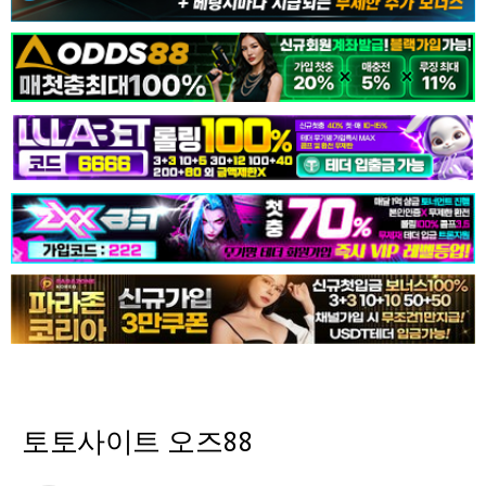
토토사이트 오즈88