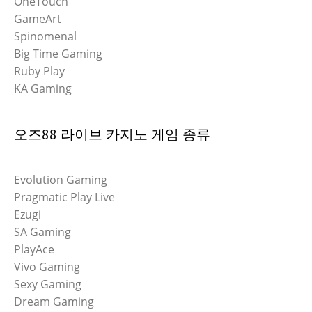
OneTouch
GameArt
Spinomenal
Big Time Gaming
Ruby Play
KA Gaming
오즈88 라이브 카지노 게임 종류
Evolution Gaming
Pragmatic Play Live
Ezugi
SA Gaming
PlayAce
Vivo Gaming
Sexy Gaming
Dream Gaming