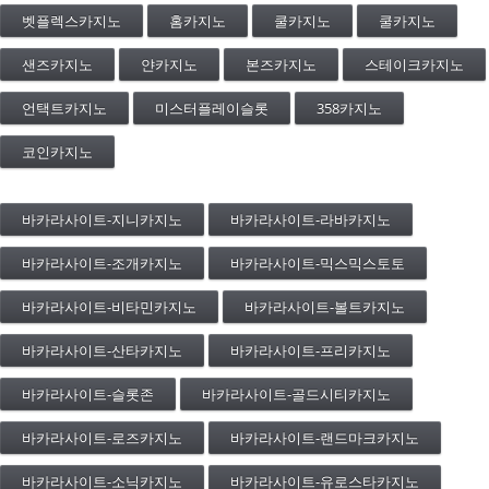
벳플렉스카지노
홈카지노
쿨카지노
쿨카지노
샌즈카지노
얀카지노
본즈카지노
스테이크카지노
언택트카지노
미스터플레이슬롯
358카지노
코인카지노
바카라사이트-지니카지노
바카라사이트-라바카지노
바카라사이트-조개카지노
바카라사이트-믹스믹스토토
바카라사이트-비타민카지노
바카라사이트-볼트카지노
바카라사이트-산타카지노
바카라사이트-프리카지노
바카라사이트-슬롯존
바카라사이트-골드시티카지노
바카라사이트-로즈카지노
바카라사이트-랜드마크카지노
바카라사이트-소닉카지노
바카라사이트-유로스타카지노