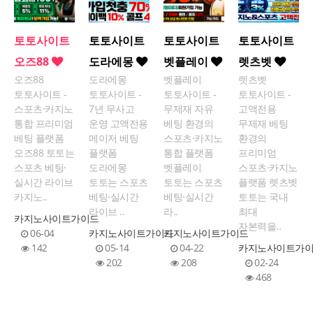
토토사이트
토토사이트
토토사이트
토토사이트
오즈88
도라에몽
벳플레이
렛츠벳
오즈88
도라에몽
벳플레이
렛츠벳
토토사이트 -
토토사이트 -
토토사이트 -
토토사이트 -
스포츠·카지노
7년 무사고
무제재 자유
고액전용
통합 프리미엄
운영 고액전용
베팅 환경의
무제재 베팅
베팅 플랫폼
메이저 베팅
스포츠·카지노
환경의
오즈88 토토는
플랫폼
통합 플랫폼
프리미엄
스포츠 베팅·
도라에몽
벳플레이
스포츠·카지노
실시간 라이브
토토는 스포츠
토토는 스포츠
플랫폼 렛츠벳
카지노..
베팅·실시간
베팅·실시간
토토는 국내
라이브 ..
라..
최대
카지노사이트가이드
자본력을..
06-04
카지노사이트가이드
카지노사이트가이드
142
05-14
04-22
카지노사이트가
202
208
02-24
468