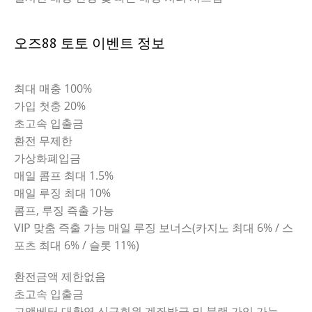
오즈88 토토 이벤트 정보
최대 매충 100%
가입 첫충 20%
초고속 입출금
환전 무제한
가상화폐입금
매일 콤프 최대 1.5%
매일 루징 최대 10%
콤프, 루징 즉출 가능
VIP 맞춤 즉출 가능 매일 루징 보너스(카지노 최대 6% / 스
포츠 최대 6% / 슬롯 11%)
환전금액 제한없음
초고속 입출금
고액베터 대환영 신규회원 계좌발급 및 블랙 가입 가능