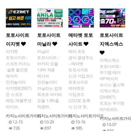
토토사이트
토토사이트
메타벳 토토
토토사이트
이지벳
마닐라
사이트
지엑스엑스
이지벳
마닐라
메타 토토
토토사이트 -
토토사이트 -
공식 평생주소
지엑스엑스
스포츠·카지노
바카라 요율
– 메타벳
토토사이트 -
·슬롯 올인원
1.8% 적용
토토사이트
무기명 테더
메이저
메이저
신규 가입코드
VIP·메이저
안전놀이터
안전놀이터
토토사이트
보너스 풀스택
이지벳(EZBET)
마닐라는 업계
메타벳은
지엑스엑스
은 스포츠
최초로 바카라
가입코드
(ZXXBET)
베팅, 에볼루션
요율 1.8%을
2222로 등록
토토는 무기명
라이브..
적용하..
시 신규 첫..
테더(USD..
카지노사이트가이드
카지노사이트가이드
카지노사이트가이드
카지노사이트가
12-15
10-20
10-16
10-07
726
897
985
934