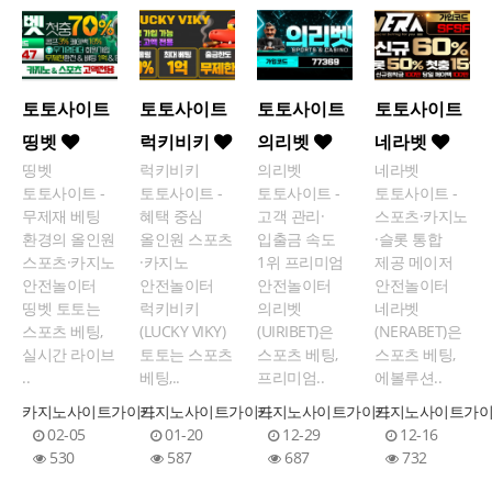
토토사이트
토토사이트
토토사이트
토토사이트
띵벳
럭키비키
의리벳
네라벳
띵벳
럭키비키
의리벳
네라벳
토토사이트 -
토토사이트 -
토토사이트 -
토토사이트 -
무제재 베팅
혜택 중심
고객 관리·
스포츠·카지노
환경의 올인원
올인원 스포츠
입출금 속도
·슬롯 통합
스포츠·카지노
·카지노
1위 프리미엄
제공 메이저
안전놀이터
안전놀이터
안전놀이터
안전놀이터
띵벳 토토는
럭키비키
의리벳
네라벳
스포츠 베팅,
(LUCKY VIKY)
(UIRIBET)은
(NERABET)은
실시간 라이브
토토는 스포츠
스포츠 베팅,
스포츠 베팅,
..
베팅,..
프리미엄..
에볼루션..
카지노사이트가이드
카지노사이트가이드
카지노사이트가이드
카지노사이트가
02-05
01-20
12-29
12-16
530
587
687
732