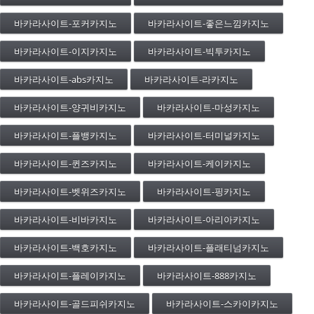
바카라사이트-포커카지노
바카라사이트-좋은느낌카지노
바카라사이트-이지카지노
바카라사이트-빅투카지노
바카라사이트-abs카지노
바카라사이트-라카지노
바카라사이트-양귀비카지노
바카라사이트-마성카지노
바카라사이트-플뱅카지노
바카라사이트-터미널카지노
바카라사이트-퀸즈카지노
바카라사이트-케이카지노
바카라사이트-벳위즈카지노
바카라사이트-핑카지노
바카라사이트-비바카지노
바카라사이트-아리아카지노
바카라사이트-백호카지노
바카라사이트-플래티넘카지노
바카라사이트-플레이카지노
바카라사이트-888카지노
바카라사이트-골드피쉬카지노
바카라사이트-스카이카지노