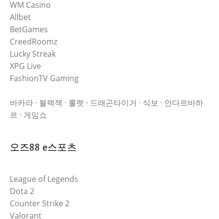
WM Casino
Allbet
BetGames
CreedRoomz
Lucky Streak
XPG Live
FashionTV Gaming
바카라 · 블랙잭 · 룰렛 · 드래곤타이거 · 식보 · 안다르바하
르 · 게임쇼
오즈88 e스포츠
League of Legends
Dota 2
Counter Strike 2
Valorant