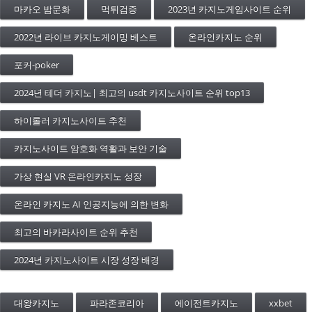
마카오 밤문화
먹튀검증
2023년 카지노게임사이트 순위
2022년 라이브 카지노게이밍 베스트
온라인카지노 순위
포커-poker
2024년 테더 카지노| 최고의 usdt 카지노사이트 순위 top13
하이롤러 카지노사이트 추천
카지노사이트 암호화 역활과 보안 기술
가상 현실 VR 온라인카지노 성장
온라인 카지노 AI 인공지능에 의한 변화
최고의 바카라사이트 순위 추천
2024년 카지노사이트 시장 성장 배경
대왕카지노
파라존코리아
에이전트카지노
xxbet