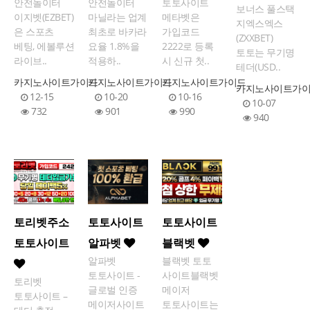
안전놀이터
안전놀이터
토토사이트
보너스 풀스택
이지벳(EZBET)
마닐라는 업계
메타벳은
지엑스엑스
은 스포츠
최초로 바카라
가입코드
(ZXXBET)
베팅, 에볼루션
요율 1.8%을
2222로 등록
토토는 무기명
라이브..
적용하..
시 신규 첫..
테더(USD..
카지노사이트가이드
카지노사이트가이드
카지노사이트가이드
카지노사이트가
12-15
10-20
10-16
10-07
732
901
990
940
토리벳주소
토토사이트
토토사이트
토토사이트
알파벳
블랙벳
알파벳
블랙벳 토토
토토사이트 -
사이트블랙벳
토리벳
글로벌 인증
메이저
토토사이트 –
메이저사이트
토토사이트는