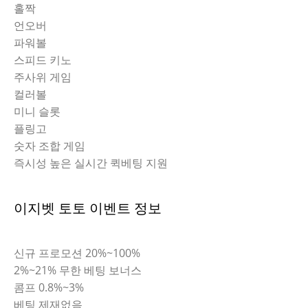
홀짝
언오버
파워볼
스피드 키노
주사위 게임
컬러볼
미니 슬롯
플링고
숫자 조합 게임
즉시성 높은 실시간 퀵베팅 지원
이지벳 토토 이벤트 정보
신규 프로모션 20%~100%
2%~21% 무한 베팅 보너스
콤프 0.8%~3%
베팅 제재없음