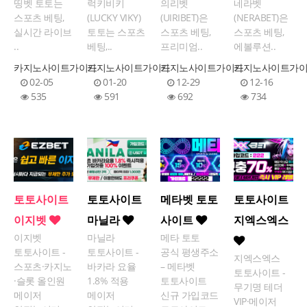
띵벳 토토는
럭키비키
의리벳
네라벳
스포츠 베팅,
(LUCKY VIKY)
(UIRIBET)은
(NERABET)은
실시간 라이브
토토는 스포츠
스포츠 베팅,
스포츠 베팅,
..
베팅,..
프리미엄..
에볼루션..
카지노사이트가이드
카지노사이트가이드
카지노사이트가이드
카지노사이트가
02-05
01-20
12-29
12-16
535
591
692
734
토토사이트
토토사이트
메타벳 토토
토토사이트
이지벳
마닐라
사이트
지엑스엑스
이지벳
마닐라
메타 토토
토토사이트 -
토토사이트 -
공식 평생주소
지엑스엑스
스포츠·카지노
바카라 요율
– 메타벳
토토사이트 -
·슬롯 올인원
1.8% 적용
토토사이트
무기명 테더
메이저
메이저
신규 가입코드
VIP·메이저