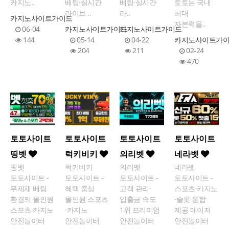
카지노..
베팅·실시간
베팅·실시간
토토는 국내
라이브 ..
라..
최대
카지노사이트가이드
자본력을..
06-04
카지노사이트가이드
카지노사이트가이드
144
05-14
04-22
카지노사이트가
204
211
02-24
470
토토사이트
토토사이트
토토사이트
토토사이트
띵벳
럭키비키
의리벳
네라벳
띵벳
럭키비키
의리벳
네라벳
토토사이트 -
토토사이트 -
토토사이트 -
토토사이트 -
무제재 베팅
혜택 중심
고객 관리·
스포츠·카지노
환경의 올인원
올인원 스포츠
입출금 속도
·슬롯 통합
스포츠·카지노
·카지노
1위 프리미엄
제공 메이저
안전놀이터
안전놀이터
안전놀이터
안전놀이터