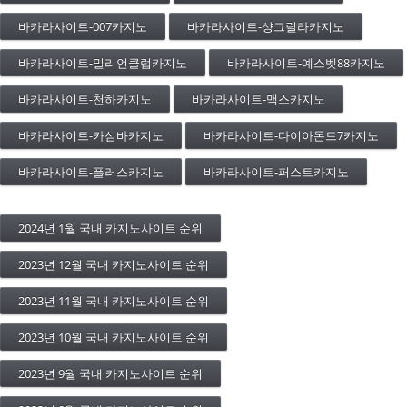
바카라사이트-007카지노
바카라사이트-샹그릴라카지노
바카라사이트-밀리언클럽카지노
바카라사이트-예스벳88카지노
바카라사이트-천하카지노
바카라사이트-맥스카지노
바카라사이트-카심바카지노
바카라사이트-다이아몬드7카지노
바카라사이트-플러스카지노
바카라사이트-퍼스트카지노
2024년 1월 국내 카지노사이트 순위
2023년 12월 국내 카지노사이트 순위
2023년 11월 국내 카지노사이트 순위
2023년 10월 국내 카지노사이트 순위
2023년 9월 국내 카지노사이트 순위