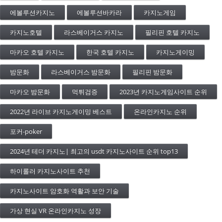
에볼루션카지노
에볼루션바카라
카지노게임
카지노호텔
라스베이거스 카지노
필리핀 호텔 카지노
마카오 호텔 카지노
한국 호텔 카지노
카지노게이밍
밤문화
라스베이거스 밤문화
필리핀 밤문화
마카오 밤문화
먹튀검증
2023년 카지노게임사이트 순위
2022년 라이브 카지노게이밍 베스트
온라인카지노 순위
포커-poker
2024년 테더 카지노| 최고의 usdt 카지노사이트 순위 top13
하이롤러 카지노사이트 추천
카지노사이트 암호화 역활과 보안 기술
가상 현실 VR 온라인카지노 성장