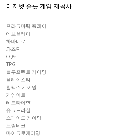
이지벳 슬롯 게임 제공사
프라그마틱 플레이
에보플레이
하바네로
와즈단
CQ9
TPG
블루프린트 게이밍
플레이스타
릴랙스 게이밍
게임아트
레드타이गर
유그드라실
스페이드 게이밍
드림테크
마이크로게이밍