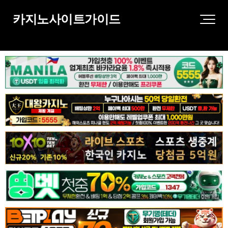
카지노사이트가이드