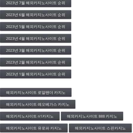
2023년 7월 해외카지노사이트 순위
2023년 6월 해외카지노사이트 순위
2023년 5월 해외카지노사이트 순위
2023년 4월 해외카지노사이트 순위
2023년 3월 해외카지노사이트 순위
2023년 2월 해외카지노사이트 순위
2023년 1월 해외카지노사이트 순위
해외카지노사이트 로얄팬더 카지노
해외카지노사이트 레오베가스 카지노
해외카지노사이트 n1카지노
해외카지노사이트 888 카지노
해외카지노사이트 유로파 카지노
해외카지노사이트 스핀카지노