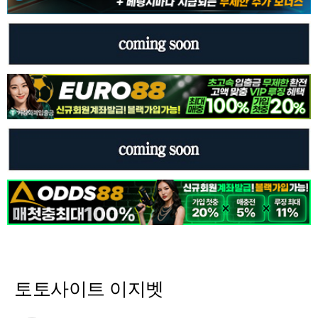
토토사이트 이지벳