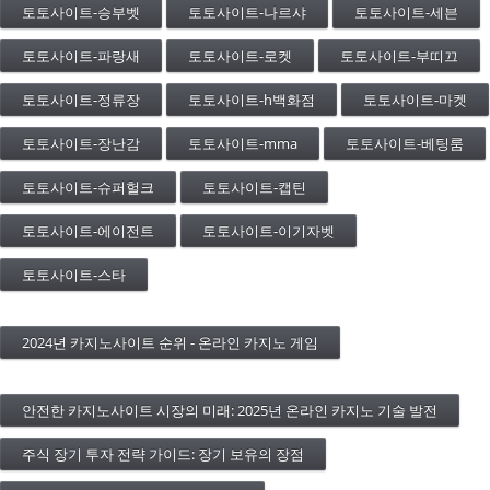
토토사이트-승부벳
토토사이트-나르샤
토토사이트-세븐
토토사이트-파랑새
토토사이트-로켓
토토사이트-부띠끄
토토사이트-정류장
토토사이트-h백화점
토토사이트-마켓
토토사이트-장난감
토토사이트-mma
토토사이트-베팅룸
토토사이트-슈퍼헐크
토토사이트-캡틴
토토사이트-에이전트
토토사이트-이기자벳
토토사이트-스타
2024년 카지노사이트 순위 - 온라인 카지노 게임
안전한 카지노사이트 시장의 미래: 2025년 온라인 카지노 기술 발전
주식 장기 투자 전략 가이드: 장기 보유의 장점