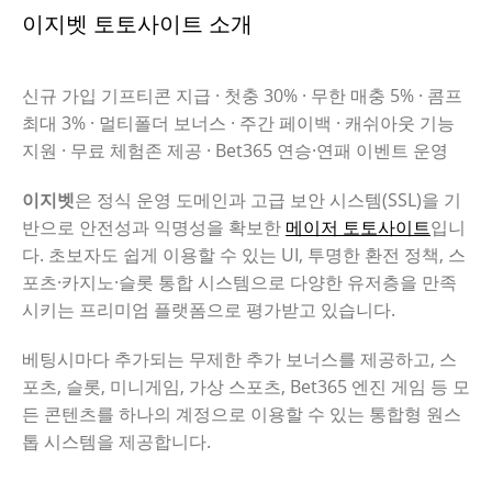
이지벳 토토사이트 소개
신규 가입 기프티콘 지급 · 첫충 30% · 무한 매충 5% · 콤프
최대 3% · 멀티폴더 보너스 · 주간 페이백 · 캐쉬아웃 기능
지원 · 무료 체험존 제공 · Bet365 연승·연패 이벤트 운영
이지벳
은 정식 운영 도메인과 고급 보안 시스템(SSL)을 기
반으로 안전성과 익명성을 확보한
메이저 토토사이트
입니
다. 초보자도 쉽게 이용할 수 있는 UI, 투명한 환전 정책, 스
포츠·카지노·슬롯 통합 시스템으로 다양한 유저층을 만족
시키는 프리미엄 플랫폼으로 평가받고 있습니다.
베팅시마다 추가되는 무제한 추가 보너스를 제공하고, 스
포츠, 슬롯, 미니게임, 가상 스포츠, Bet365 엔진 게임 등 모
든 콘텐츠를 하나의 계정으로 이용할 수 있는 통합형 원스
톱 시스템을 제공합니다.