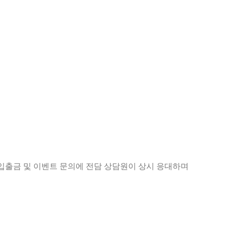
 입출금 및 이벤트 문의에 전담 상담원이 상시 응대하며