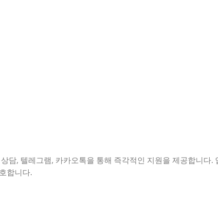
 상담, 텔레그램, 카카오톡을 통해 즉각적인 지원을 제공합니다.
보호합니다.