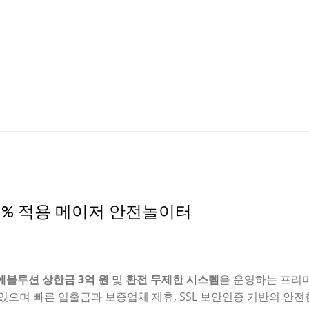
.8% 적용 메이저 안전놀이터
에볼루션 상한금 3억 원
및
환전 무제한 시스템
을 운영하는 프리미
 있으며 빠른 입출금과 보증업체 제휴, SSL 보안인증 기반의 안