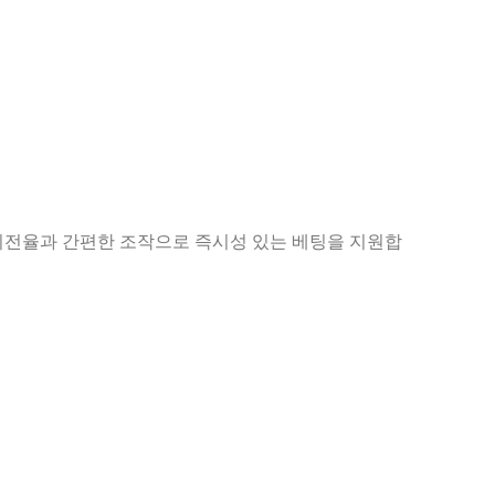
회전율과 간편한 조작으로 즉시성 있는 베팅을 지원합