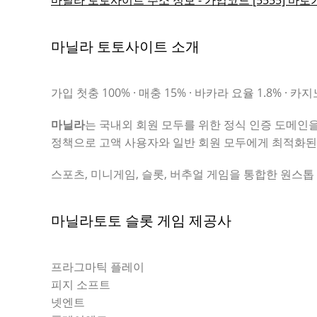
마닐라 토토사이트 주소 정보 - 가입코드 [5555] 바로
마닐라 토토사이트 소개
가입 첫충 100% · 매충 15% · 바카라 요율 1.8% · 카
마닐라
는 국내외 회원 모두를 위한 정식 인증 도메인
정책으로 고액 사용자와 일반 회원 모두에게 최적화된
스포츠, 미니게임, 슬롯, 버추얼 게임을 통합한 원스
마닐라토토 슬롯 게임 제공사
프라그마틱 플레이
피지 소프트
넷엔트