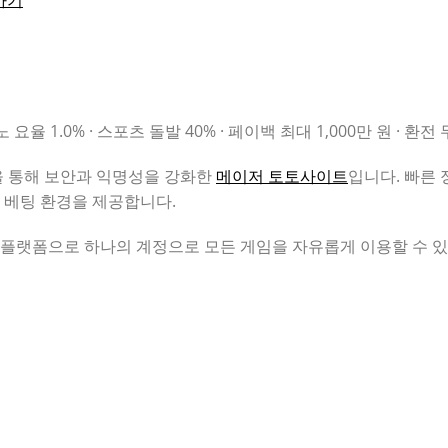
가기
지노 요율 1.0% · 스포츠 돌발 40% · 페이백 최대 1,000만 원 · 
을 통해 보안과 익명성을 강화한
메이저 토토사이트
입니다. 빠른 
 베팅 환경을 제공합니다.
톱 플랫폼으로 하나의 계정으로 모든 게임을 자유롭게 이용할 수 