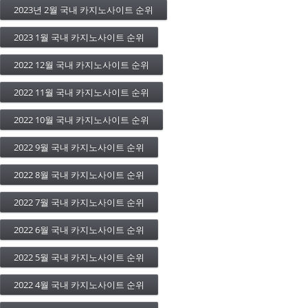
2023년 2월 국내 카지노사이트 순위
2023 1월 국내 카지노사이트 순위
2022 12월 국내 카지노사이트 순위
2022 11월 국내 카지노사이트 순위
2022 10월 국내 카지노사이트 순위
2022 9월 국내 카지노사이트 순위
2022 8월 국내 카지노사이트 순위
2022 7월 국내 카지노사이트 순위
2022 6월 국내 카지노사이트 순위
2022 5월 국내 카지노사이트 순위
2022 4월 국내 카지노사이트 순위