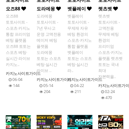
토토사이트
토토사이트
토토사이트
토토사이트
오즈88
도라에몽
벳플레이
렛츠벳
오즈88
도라에몽
벳플레이
렛츠벳
토토사이트 -
토토사이트 -
토토사이트 -
토토사이트 -
스포츠·카지노
7년 무사고
무제재 자유
고액전용
통합 프리미엄
운영 고액전용
베팅 환경의
무제재 베팅
베팅 플랫폼
메이저 베팅
스포츠·카지노
환경의
오즈88 토토는
플랫폼
통합 플랫폼
프리미엄
스포츠 베팅·
도라에몽
벳플레이
스포츠·카지노
실시간 라이브
토토는 스포츠
토토는 스포츠
플랫폼 렛츠벳
카지노..
베팅·실시간
베팅·실시간
토토는 국내
라이브 ..
라..
최대
카지노사이트가이드
자본력을..
06-04
카지노사이트가이드
카지노사이트가이드
144
05-14
04-22
카지노사이트가
204
211
02-24
470