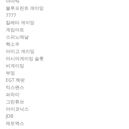
아마틱
블루프린트 게이밍
7777
칼레타 게이밍
게임아트
스피노메날
핵소우
아미고 게이밍
아시아게이밍 슬롯
비게이밍
부밍
EGT 잭팟
익스팬스
파차이
그린튜브
아이코닉스
JDB
제트엑스