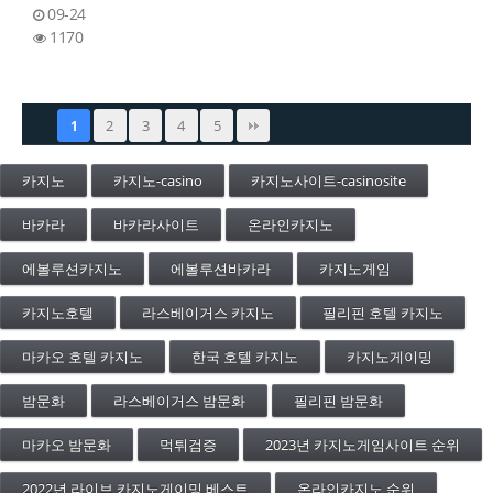
09-24
1170
2
3
4
5
1
카지노
카지노-casino
카지노사이트-casinosite
바카라
바카라사이트
온라인카지노
에볼루션카지노
에볼루션바카라
카지노게임
카지노호텔
라스베이거스 카지노
필리핀 호텔 카지노
마카오 호텔 카지노
한국 호텔 카지노
카지노게이밍
밤문화
라스베이거스 밤문화
필리핀 밤문화
마카오 밤문화
먹튀검증
2023년 카지노게임사이트 순위
2022년 라이브 카지노게이밍 베스트
온라인카지노 순위