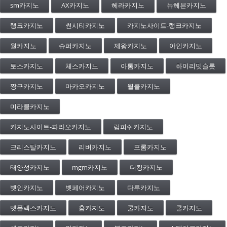
sm카지노
AX카지노
헤라카지노
뉴헤븐카지노
랭크카지노
썬시티카지노
카지노사이트-랭크카지노
월카지노
슈퍼카지노
제왕카지노
아인카지노
토스카지노
체스카지노
아톰카지노
하이리밋슬롯
짱구카지노
마카오카지노
월클카지노
미라클카지노
카지노사이트-파라오카지노
럼피쉬카지노
크리스탈카지노
리버카지노
프롬카지노
태양성카지노
mgm카지노
더킹카지노
벳인카지노
벳페어카지노
다루카지노
벳플렉스카지노
홈카지노
쿨카지노
쿨카지노