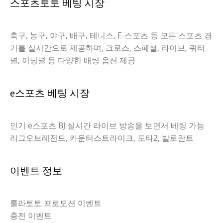
스포츠토토 베팅 시장
축구, 농구, 야구, 배구, 테니스, E-스포츠 등 모든 스포츠 경
기를 실시간으로 제공하며, 크로스, 스페셜, 라이브, 쿼터
별, 이닝별 등 다양한 배팅 옵션 제공
e스포츠 베팅 시장
인기 e스포츠 BJ 실시간 라이브 방송을 보면서 베팅 가능
리그오브레전드, 카운터스트라이크, 도타2, 발로란트
이벤트 정보
룰라토토 프로모션 이벤트
충전 이벤트