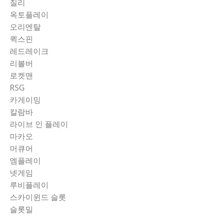
질리
옥토플레이
오리엔탈
퀵스핀
레드레이크
리볼버
로켓맨
RSG
카게이밍
칼람바
라이브 인 플레이
마카오
머큐어
엠플레이
넷게임
루비플레이
스카이윈드 슬롯
슬롯밀