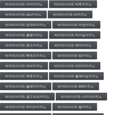
바카라사이트-이지카지노
바카라사이트-빅투카지노
바카라사이트-abs카지노
바카라사이트-라카지노
바카라사이트-양귀비카지노
바카라사이트-마성카지노
바카라사이트-플뱅카지노
바카라사이트-터미널카지노
바카라사이트-퀸즈카지노
바카라사이트-케이카지노
바카라사이트-벳위즈카지노
바카라사이트-핑카지노
바카라사이트-비바카지노
바카라사이트-아리아카지노
바카라사이트-백호카지노
바카라사이트-플래티넘카지노
바카라사이트-플레이카지노
바카라사이트-888카지노
바카라사이트-골드피쉬카지노
바카라사이트-스카이카지노
바카라사이트-하이브카지노
바카라사이트-붐카지노