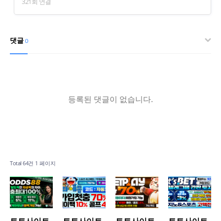
321회 연결
댓글
0
등록된 댓글이 없습니다.
Total 64건
1 페이지