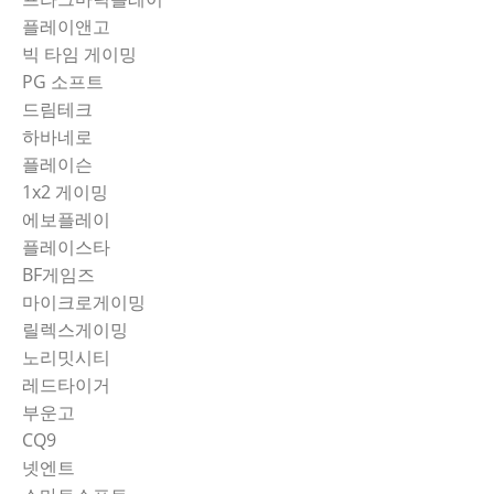
플레이앤고
빅 타임 게이밍
PG 소프트
드림테크
하바네로
플레이슨
1x2 게이밍
에보플레이
플레이스타
BF게임즈
마이크로게이밍
릴렉스게이밍
노리밋시티
레드타이거
부운고
CQ9
넷엔트