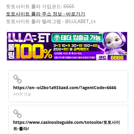
토토사이트 룰라 가입코드: 6666
토토사이트 룰라 주소 정보 - 바로가기
토토사이트 룰라 텔레그램 - @LULABET_cs
https://xn--oi2bo1a933axd.com/?agentCode=6666
443회 연결
https://www.casinositeguide.com/totosite/토토사이
트-룰라/