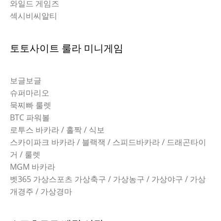
와일드 게임즈
섹시비씨알티
토토사이트 룰라 미니게임
보글보글
슈퍼마리오
묵찌빠 룰렛
BTC 파워볼
로투스 바카라 / 홀짝 / 식보
스카이파크 바카라 / 블랙잭 / 스피드바카라 / 드래곤타이
거 / 룰렛
MGM 바카라
벳365 가상스포츠 가상축구 / 가상농구 / 가상야구 / 가상
개경주 / 가상경마