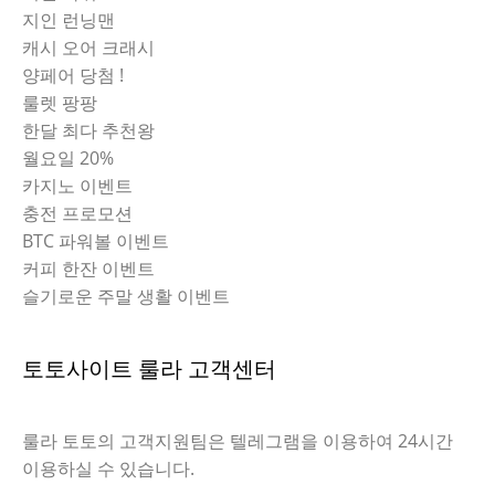
지인 런닝맨
캐시 오어 크래시
양페어 당첨 !
룰렛 팡팡
한달 최다 추천왕
월요일 20%
카지노 이벤트
충전 프로모션
BTC 파워볼 이벤트
커피 한잔 이벤트
슬기로운 주말 생활 이벤트
토토사이트 룰라 고객센터
룰라 토토의 고객지원팀은 텔레그램을 이용하여 24시간
이용하실 수 있습니다.