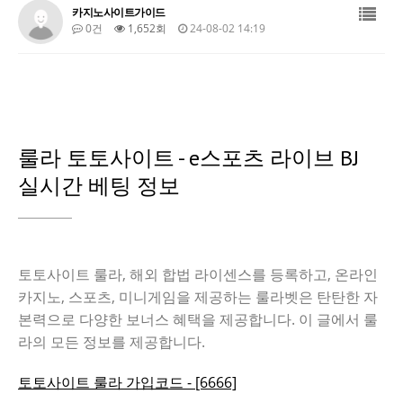
카지노사이트가이드
0건
1,652회
24-08-02 14:19
룰라 토토사이트 - e스포츠 라이브 BJ
실시간 베팅 정보
토토사이트 룰라, 해외 합법 라이센스를 등록하고, 온라인
카지노, 스포츠, 미니게임을 제공하는 룰라벳은 탄탄한 자
본력으로 다양한 보너스 혜택을 제공합니다. 이 글에서 룰
라의 모든 정보를 제공합니다.
토토사이트 룰라 가입코드 - [6666]