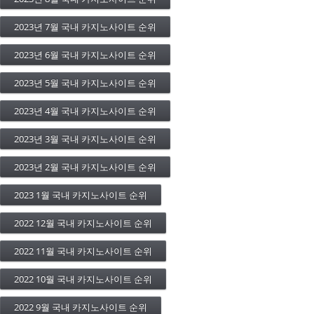
2023년 7월 국내 카지노사이트 순위
2023년 6월 국내 카지노사이트 순위
2023년 5월 국내 카지노사이트 순위
2023년 4월 국내 카지노사이트 순위
2023년 3월 국내 카지노사이트 순위
2023년 2월 국내 카지노사이트 순위
2023 1월 국내 카지노사이트 순위
2022 12월 국내 카지노사이트 순위
2022 11월 국내 카지노사이트 순위
2022 10월 국내 카지노사이트 순위
2022 9월 국내 카지노사이트 순위