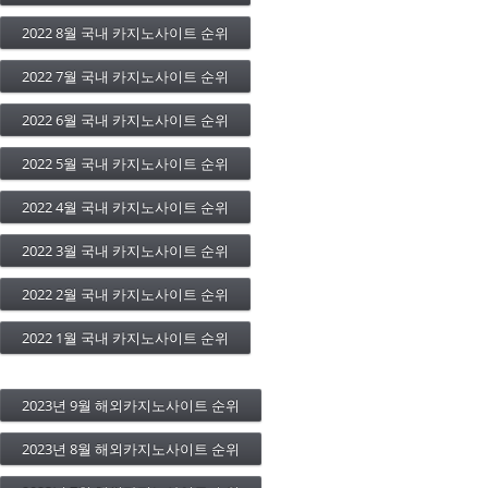
2022 8월 국내 카지노사이트 순위
2022 7월 국내 카지노사이트 순위
2022 6월 국내 카지노사이트 순위
2022 5월 국내 카지노사이트 순위
2022 4월 국내 카지노사이트 순위
2022 3월 국내 카지노사이트 순위
2022 2월 국내 카지노사이트 순위
2022 1월 국내 카지노사이트 순위
2023년 9월 해외카지노사이트 순위
2023년 8월 해외카지노사이트 순위