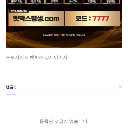
토토사이트 벳박스 상세이미지
댓글
0
등록된 댓글이 없습니다.