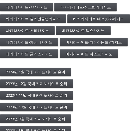
바카라사이트-007카지노
바카라사이트-샹그릴라카지노
바카라사이트-밀리언클럽카지노
바카라사이트-예스벳88카지노
바카라사이트-천하카지노
바카라사이트-맥스카지노
바카라사이트-카심바카지노
바카라사이트-다이아몬드7카지노
바카라사이트-플러스카지노
바카라사이트-퍼스트카지노
2024년 1월 국내 카지노사이트 순위
2023년 12월 국내 카지노사이트 순위
2023년 11월 국내 카지노사이트 순위
2023년 10월 국내 카지노사이트 순위
2023년 9월 국내 카지노사이트 순위
2023년 8월 국내 카지노사이트 순위