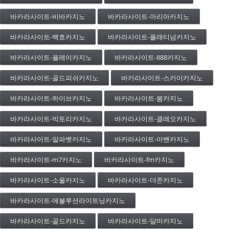
바카라사이트-비바카지노
바카라사이트-아리아카지노
바카라사이트-백호카지노
바카라사이트-플래티넘카지노
바카라사이트-플레이카지노
바카라사이트-888카지노
바카라사이트-골드피쉬카지노
바카라사이트-스카이카지노
바카라사이트-하이브카지노
바카라사이트-붐카지노
바카라사이트-빅토리카지노
바카라사이트-클레오카지노
바카라사이트-알파벳카지노
바카라사이트-아벤카지노
바카라사이트-m7카지노
바카라사이트-fm카지노
바카라사이트-소울카지노
바카라사이트-더존카지노
바카라사이트-에볼루션라이트닝카지노
바카라사이트-골드카지노
바카라사이트-달마카지노