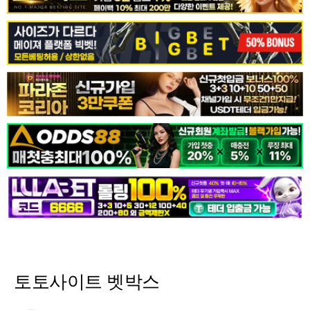
토토사이트 벳박스