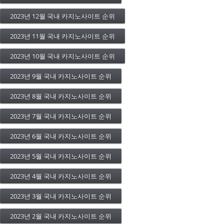
2023년 12월 국내 카지노사이트 순위
2023년 11월 국내 카지노사이트 순위
2023년 10월 국내 카지노사이트 순위
2023년 9월 국내 카지노사이트 순위
2023년 8월 국내 카지노사이트 순위
2023년 7월 국내 카지노사이트 순위
2023년 6월 국내 카지노사이트 순위
2023년 5월 국내 카지노사이트 순위
2023년 4월 국내 카지노사이트 순위
2023년 3월 국내 카지노사이트 순위
2023년 2월 국내 카지노사이트 순위