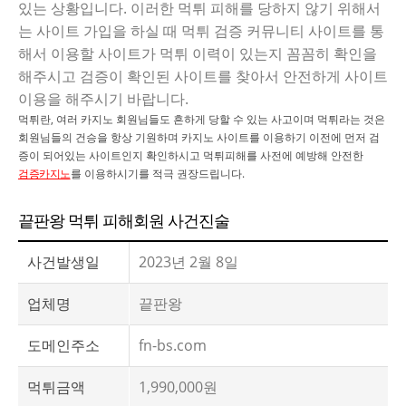
있는 상황입니다. 이러한 먹튀 피해를 당하지 않기 위해서
는 사이트 가입을 하실 때 먹튀 검증 커뮤니티 사이트를 통
해서 이용할 사이트가 먹튀 이력이 있는지 꼼꼼히 확인을
해주시고 검증이 확인된 사이트를 찾아서 안전하게 사이트
이용을 해주시기 바랍니다.
먹튀란, 여러 카지노 회원님들도 흔하게 당할 수 있는 사고이며 먹튀라는 것은
회원님들의 건승을 항상 기원하며 카지노 사이트를 이용하기 이전에 먼저 검
증이 되어있는 사이트인지 확인하시고 먹튀피해를 사전에 예방해 안전한
검증카지노
를 이용하시기를 적극 권장드립니다.
끝판왕 먹튀 피해회원 사건진술
사건발생일
2023년 2월 8일
업체명
끝판왕
도메인주소
fn-bs.com
먹튀금액
1,990,000원