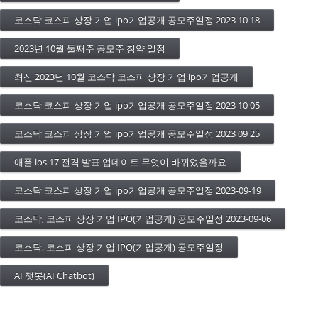
코스닥 코스피 상장 기업 ipo기업공개 공모주일정 2023 10 18
2023년 10월 둘째주 공모주 청약 일정
최신 2023년 10월 코스닥 코스피 상장 기업 ipo기업공개
코스닥 코스피 상장 기업 ipo기업공개 공모주일정 2023 10 05
코스닥 코스피 상장 기업 ipo기업공개 공모주일정 2023 09 25
애플 ios 17 전격 발표 업데이트 무엇이 바뀌었을까요
코스닥 코스피 상장 기업 ipo기업공개 공모주일정 2023-09-19
코스닥, 코스피 상장 기업 IPO(기업공개) 공모주일정 2023-09-06
코스닥, 코스피 상장 기업 IPO(기업공개) 공모주일정
AI 챗봇(AI Chatbot)