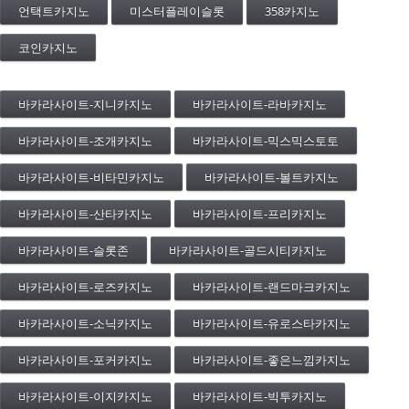
언택트카지노
미스터플레이슬롯
358카지노
코인카지노
바카라사이트-지니카지노
바카라사이트-라바카지노
바카라사이트-조개카지노
바카라사이트-믹스믹스토토
바카라사이트-비타민카지노
바카라사이트-볼트카지노
바카라사이트-산타카지노
바카라사이트-프리카지노
바카라사이트-슬롯존
바카라사이트-골드시티카지노
바카라사이트-로즈카지노
바카라사이트-랜드마크카지노
바카라사이트-소닉카지노
바카라사이트-유로스타카지노
바카라사이트-포커카지노
바카라사이트-좋은느낌카지노
바카라사이트-이지카지노
바카라사이트-빅투카지노