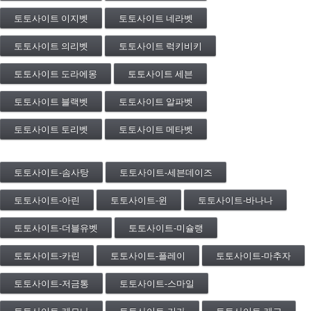
토토사이트 이지벳
토토사이트 네라벳
토토사이트 의리벳
토토사이트 럭키비키
토토사이트 도라에몽
토토사이트 세븐
토토사이트 블랙벳
토토사이트 알파벳
토토사이트 토리벳
토토사이트 메타벳
토토사이트-솜사탕
토토사이트-세븐데이즈
토토사이트-아린
토토사이트-윈
토토사이트-바나나
토토사이트-더블유벳
토토사이트-미슐랭
토토사이트-카린
토토사이트-플레이
토토사이트-마추자
토토사이트-저금통
토토사이트-스마일