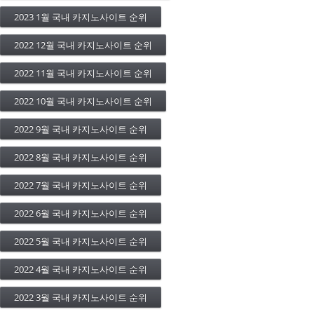
2023 1월 국내 카지노사이트 순위
2022 12월 국내 카지노사이트 순위
2022 11월 국내 카지노사이트 순위
2022 10월 국내 카지노사이트 순위
2022 9월 국내 카지노사이트 순위
2022 8월 국내 카지노사이트 순위
2022 7월 국내 카지노사이트 순위
2022 6월 국내 카지노사이트 순위
2022 5월 국내 카지노사이트 순위
2022 4월 국내 카지노사이트 순위
2022 3월 국내 카지노사이트 순위