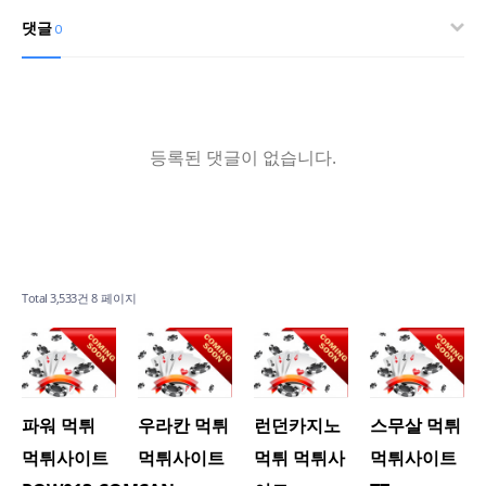
댓글
0
등록된 댓글이 없습니다.
Total 3,533건
8 페이지
파워 먹튀
우라칸 먹튀
런던카지노
스무살 먹튀
먹튀사이트
먹튀사이트
먹튀 먹튀사
먹튀사이트