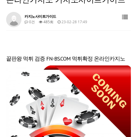
카지노사이트가이드
0건
485회
23-02-28 17:49
끝판왕 먹튀 검증 FN-BS.COM 먹튀확정 온라인카지노