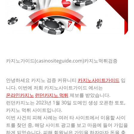
카지노가이드(casinositeguide.com)카지노먹튀검증
안녕하세요 카지노 검증 커뮤니티
카지노사이트가이드
입
니다. 이번에 저희 카지노사이트가이드 에서는
온라인카지노
런던카지노 먹튀
제보를 받았습니다.
런던카지노는 2023년 1월 30일 도메인 생성 오픈한 토토,
카지노 먹튀 사이트입니다.
이번 사건의 피해 사례는 여러 타 사이트에서 이용할 사이
트를 찾던 중, 해당 사이트 광고를 보고 마음에 들어 가입을
하게 되었습니다. 피해 회원님은 가입을 하자마자 돈을 충