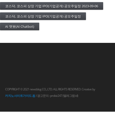
코스닥, 코스피 상장 기업 IPO(기업공개) 공모주일정 2023-09-06
코스닥, 코스피 상장 기업 IPO(기업공개) 공모주일정
AI 챗봇(AI Chatbot)
COPYRIGHT © 2021 newsblog CO., LTD. ALL RIGHTS RESERVED. Creative by
카지노사이트가이드.컴
/ 광고문의 : probiz247 (텔레그램 id)