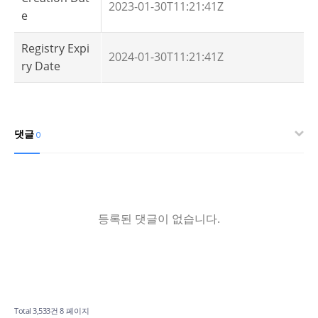
2023-01-30T11:21:41Z
e
Registry Expi
2024-01-30T11:21:41Z
ry Date
댓글
0
등록된 댓글이 없습니다.
Total 3,533건
8 페이지