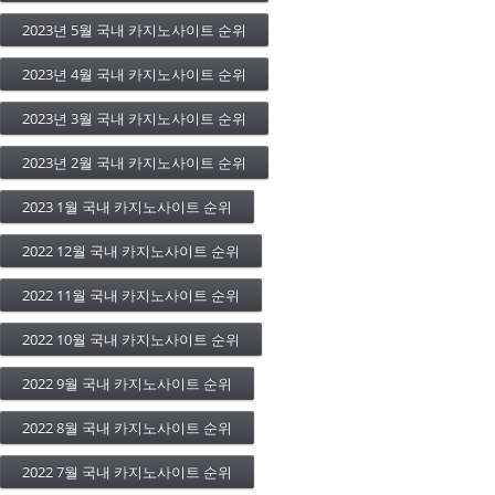
2023년 5월 국내 카지노사이트 순위
2023년 4월 국내 카지노사이트 순위
2023년 3월 국내 카지노사이트 순위
2023년 2월 국내 카지노사이트 순위
2023 1월 국내 카지노사이트 순위
2022 12월 국내 카지노사이트 순위
2022 11월 국내 카지노사이트 순위
2022 10월 국내 카지노사이트 순위
2022 9월 국내 카지노사이트 순위
2022 8월 국내 카지노사이트 순위
2022 7월 국내 카지노사이트 순위