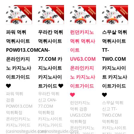
파워 먹튀
우라칸 먹튀
런던카지노
스무살 먹튀
먹튀사이트
먹튀사이트
먹튀 먹튀사
먹튀사이트
POW013.COM
CAN-
이트
TT-
온라인카지
77.COM 카
UVG3.COM
TWO.COM
노 카지노사
지노사이트
온라인카지
카지노사이
이트가이드
카지노사이
노 카지노사
트 카지노사
트가이드
이트가이드
이트가이드
파워 먹튀
우라칸 먹튀
검증
신고 CAN-
런던카지노
스무살 먹튀
POW013.COM
77.COM
먹튀 검증
신고 TT-
먹튀확정
먹튀확정
UVG3.COM
TWO.COM
온라인카지노
카지노사이트
먹튀확정
먹튀확정
카지노가이드
카지노가이드
온라인카지노
카지노사이트
(casinositeguide.com)
(casinositeguide.com)
카지노가이드
카지노가이드