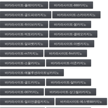
바카라사이트-플레이카지노
바카라사이트-888카지노
바카라사이트-골드피쉬카지노
바카라사이트-스카이카지노
바카라사이트-하이브카지노
바카라사이트-붐카지노
바카라사이트-빅토리카지노
바카라사이트-클레오카지노
바카라사이트-알파벳카지노
바카라사이트-아벤카지노
바카라사이트-m7카지노
바카라사이트-fm카지노
바카라사이트-소울카지노
바카라사이트-더존카지노
바카라사이트-에볼루션라이트닝카지노
바카라사이트-골드카지노
바카라사이트-달마카지노
바카라사이트-007카지노
바카라사이트-샹그릴라카지노
바카라사이트-밀리언클럽카지노
바카라사이트-예스벳88카지노