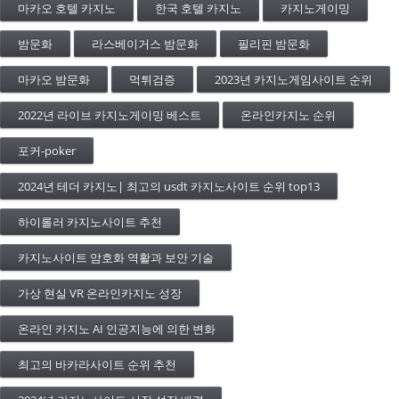
마카오 호텔 카지노
한국 호텔 카지노
카지노게이밍
밤문화
라스베이거스 밤문화
필리핀 밤문화
마카오 밤문화
먹튀검증
2023년 카지노게임사이트 순위
2022년 라이브 카지노게이밍 베스트
온라인카지노 순위
포커-poker
2024년 테더 카지노| 최고의 usdt 카지노사이트 순위 top13
하이롤러 카지노사이트 추천
카지노사이트 암호화 역활과 보안 기술
가상 현실 VR 온라인카지노 성장
온라인 카지노 AI 인공지능에 의한 변화
최고의 바카라사이트 순위 추천