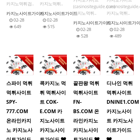
카지노먹튀검..
카지노먹튀..
(casinositeguide.com)
(casinositeguide
카지노먹튀..
카지노먹튀..
카지노사이트가이드
카지노사이트가이드
02-28
02-28
카지노사이트가이드
카지노사이트가
649
515
02-28
02-28
528
489
스파이 먹튀
콕카지노 먹
끝판왕 먹튀
디나인 먹튀
먹튀사이트
튀 먹튀사이
먹튀사이트
먹튀사이트
SPY-
트 COK-
FN-
DNINE1.COM
777.COM
E.COM 카
BS.COM 온
카지노사이
온라인카지
지노사이트
라인카지노
트 카지노사
노 카지노사
카지노사이
카지노사이
이트가이드
이트가이드
트가이드
트가이드