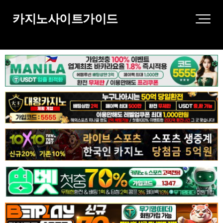
카지노사이트가이드