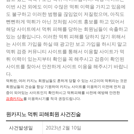
이번 사건 외에도 이미 수많은 먹튀 이력을 가지고 있음에
도 불구하고 이러한 범행을 끊임없이 저질렀으며, 아직도
뻔뻔하게 먹튀가 아닌 것처럼 사이트 홍보를 하고 있어서
해당 사이트에서 먹튀 피해를 당하는 회원님들이 속출하고
있는 상황입니다. 이러한 먹튀 피해를 당하지 않기 위해서
는 사이트 가입을 하실 때 광고만 보고 가입을 하시지 말고
먹튀 검증 커뮤니티 사이트를 통해서 이용할 사이트가 먹
튀 이력이 있는지부터 확인을 꼭 해주시고 검증이 확인된
사이트를 찾아서 안전하게 사이트 이용을 해주시기 바랍니
다.
먹튀란, 여러 카지노 회원님들도 흔하게 당할 수 있는 사고이며 먹튀라는 것은
회원님들의 건승을 항상 기원하며 카지노 사이트를 이용하기 이전에 먼저 검
증이 되어있는 사이트인지 확인하시고 먹튀피해를 사전에 예방해 안전한
검증카지노
를 이용하시기를 적극 권장드립니다.
원카지노 먹튀 피해회원 사건진술
사건발생일
2023년 2월 10일