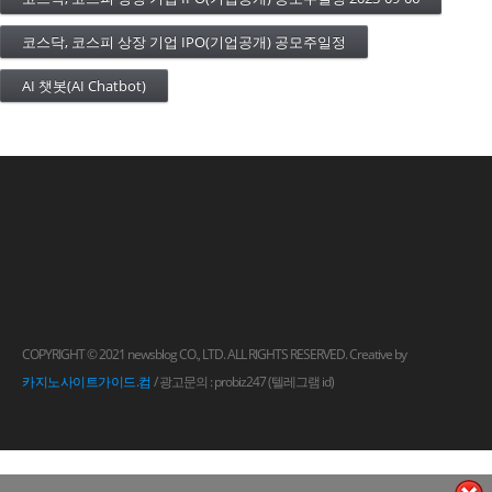
코스닥, 코스피 상장 기업 IPO(기업공개) 공모주일정
AI 챗봇(AI Chatbot)
COPYRIGHT © 2021 newsblog CO., LTD. ALL RIGHTS RESERVED. Creative by
카지노사이트가이드.컴
/ 광고문의 : probiz247 (텔레그램 id)