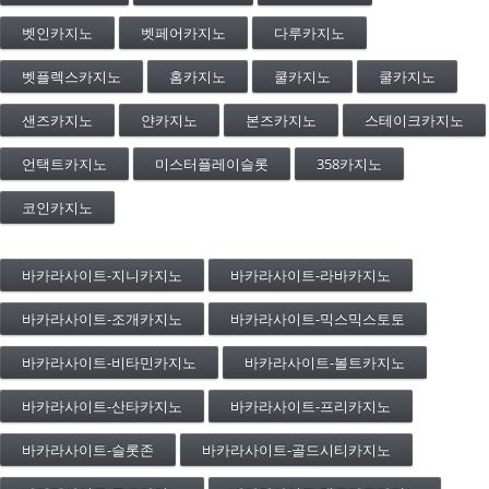
벳인카지노
벳페어카지노
다루카지노
벳플렉스카지노
홈카지노
쿨카지노
쿨카지노
샌즈카지노
얀카지노
본즈카지노
스테이크카지노
언택트카지노
미스터플레이슬롯
358카지노
코인카지노
바카라사이트-지니카지노
바카라사이트-라바카지노
바카라사이트-조개카지노
바카라사이트-믹스믹스토토
바카라사이트-비타민카지노
바카라사이트-볼트카지노
바카라사이트-산타카지노
바카라사이트-프리카지노
바카라사이트-슬롯존
바카라사이트-골드시티카지노