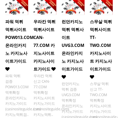
파워 먹튀
우라칸 먹튀
런던카지노
스무살 먹튀
먹튀사이트
먹튀사이트
먹튀 먹튀사
먹튀사이트
POW013.COM
CAN-
이트
TT-
온라인카지
77.COM 카
UVG3.COM
TWO.COM
노 카지노사
지노사이트
온라인카지
카지노사이
이트가이드
카지노사이
노 카지노사
트 카지노사
트가이드
이트가이드
이트가이드
파워 먹튀
우라칸 먹튀
검증
신고 CAN-
런던카지노
스무살 먹튀
POW013.COM
77.COM
먹튀 검증
신고 TT-
먹튀확정
먹튀확정
UVG3.COM
TWO.COM
온라인카지노
카지노사이트
먹튀확정
먹튀확정
카지노가이드
카지노가이드
온라인카지노
카지노사이트
(casinositeguide.com)
(casinositeguide.com)
카지노가이드
카지노가이드
카지노먹튀검..
카지노먹튀..
(casinositeguide.com)
(casinositeguide