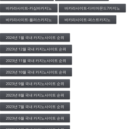
바카라사이트-카심바카지노
바카라사이트-다이아몬드7카지노
바카라사이트-플러스카지노
바카라사이트-퍼스트카지노
2024년 1월 국내 카지노사이트 순위
2023년 12월 국내 카지노사이트 순위
2023년 11월 국내 카지노사이트 순위
2023년 10월 국내 카지노사이트 순위
2023년 9월 국내 카지노사이트 순위
2023년 8월 국내 카지노사이트 순위
2023년 7월 국내 카지노사이트 순위
2023년 6월 국내 카지노사이트 순위