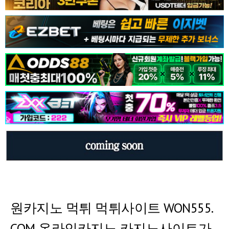
원카지노 먹튀 먹튀사이트 WON555.
COM 온라인카지노 카지노사이트가