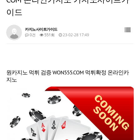
이드
카지노사이트가이드
0건
551회
23-02-28 17:49
원카지노 먹튀 검증 WON555.COM 먹튀확정 온라인카
지노