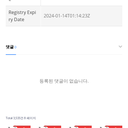
Registry Expi
2024-01-14T01:14:23Z
ry Date
댓글
0
등록된 댓글이 없습니다.
Total 3,533건
8 페이지