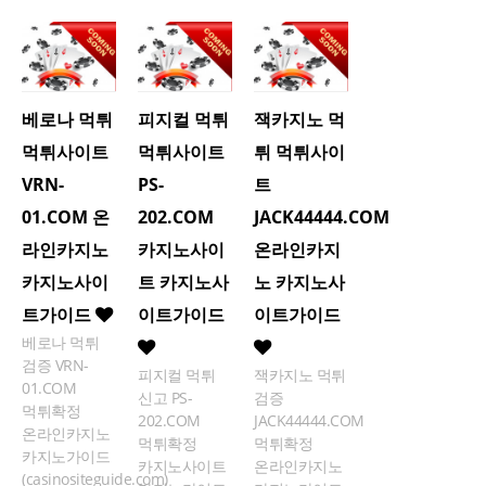
베로나 먹튀
피지컬 먹튀
잭카지노 먹
먹튀사이트
먹튀사이트
튀 먹튀사이
VRN-
PS-
트
01.COM 온
202.COM
JACK44444.COM
라인카지노
카지노사이
온라인카지
카지노사이
트 카지노사
노 카지노사
트가이드
이트가이드
이트가이드
베로나 먹튀
검증 VRN-
피지컬 먹튀
잭카지노 먹튀
01.COM
신고 PS-
검증
먹튀확정
202.COM
JACK44444.COM
온라인카지노
먹튀확정
먹튀확정
카지노가이드
카지노사이트
온라인카지노
(casinositeguide.com)