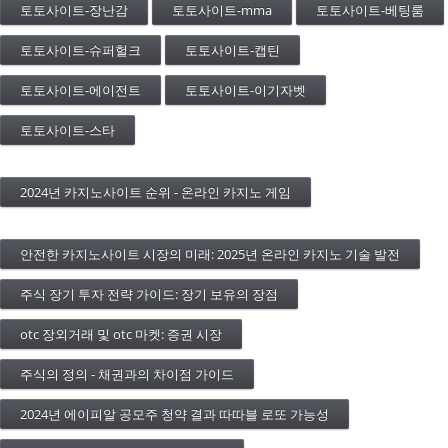
토토사이트-장난감
토토사이트-mma
토토사이트-베팅룸
토토사이트-슈퍼헐크
토토사이트-캡틴
토토사이트-에이전트
토토사이트-이기자벳
토토사이트-스타
2024년 카지노사이트 순위 - 온라인 카지노 게임
안전한 카지노사이트 시장의 미래: 2025년 온라인 카지노 기술 발전
주식 장기 투자 전략 가이드: 장기 보유의 장점
otc 장외거래 및 otc 마켓: 증권 시장
주식의 정의 - 채권과의 차이점 가이드
2024년 에이피알 공모주 청약 결과 따따블 로또 가능성