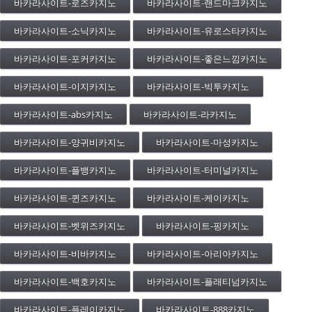
바카라사이트-로즈카지노
바카라사이트-랜드마크카지노
바카라사이트-소닉카지노
바카라사이트-유로스타카지노
바카라사이트-포커카지노
바카라사이트-좋은느낌카지노
바카라사이트-이지카지노
바카라사이트-빅투카지노
바카라사이트-abs카지노
바카라사이트-라카지노
바카라사이트-양귀비카지노
바카라사이트-마성카지노
바카라사이트-플뱅카지노
바카라사이트-터미널카지노
바카라사이트-퀸즈카지노
바카라사이트-케이카지노
바카라사이트-벳위즈카지노
바카라사이트-핑카지노
바카라사이트-비바카지노
바카라사이트-아리아카지노
바카라사이트-백호카지노
바카라사이트-플래티넘카지노
바카라사이트-플레이카지노
바카라사이트-888카지노