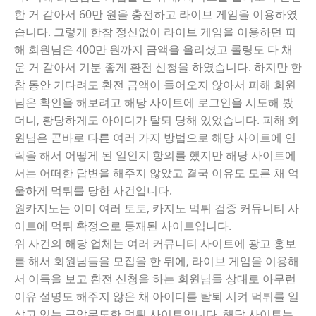
한 거 같아서 60만 원을 충전하고 라이브 게임을 이용하였
습니다. 그렇게 한참 정신없이 라이브 게임을 이용하던 피
해 회원님은 400만 원까지 금액을 올리셨고 롤링도 다 채
운 거 같아서 기분 좋게 환전 신청을 하였습니다. 하지만 한
참 동안 기다려도 환전 금액이 들어오지 않아서 피해 회원
님은 확인을 해보려고 해당 사이트에 로그인을 시도해 봤
더니, 황당하게도 아이디가 탈퇴 당해 있었습니다. 피해 회
원님은 곧바로 다른 여러 가지 방법으로 해당 사이트에 연
락을 해서 어떻게 된 일인지 항의를 했지만 해당 사이트에
서는 어떠한 답변을 해주지 않았고 결국 이유도 모른 채 억
울하게 먹튀를 당한 사건입니다.
원카지노는 이미 여러 토토, 카지노 먹튀 검증 커뮤니티 사
이트에 먹튀 확정으로 등재된 사이트입니다.
위 사건의 해당 업체는 여러 커뮤니티 사이트에 광고 홍보
를 해서 회원님들을 모집을 한 뒤에, 라이브 게임을 이용해
서 이득을 보고 환전 신청을 하는 회원님들 상대로 아무런
이유 설명도 해주지 않은 채 아이디를 탈퇴 시켜 먹튀를 일
삼고 있는 극악무도한 먹튀 사이트입니다. 해당 사이트는