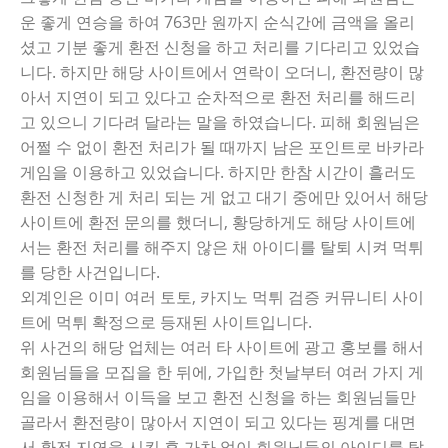
운 좋게 연승을 하여 763만 원까지 순식간에 금액을 올리
셨고 기분 좋게 환전 신청을 하고 처리를 기다리고 있었습
니다. 하지만 해당 사이트에서 연락이 오더니, 환전량이 많
아서 지연이 되고 있다고 순차적으로 환전 처리를 해드리
고 있으니 기다려 달라는 말을 하였습니다. 피해 회원님은
어쩔 수 없이 환전 처리가 될 때까지 남은 포인트로 바카라
게임을 이용하고 있었습니다. 하지만 한참 시간이 흘러도
환전 신청한 게 처리 되는 게 없고 대기 중에만 있어서 해당
사이트에 환전 문의를 했더니, 황당하게도 해당 사이트에
서는 환전 처리를 해주지 않은 채 아이디를 탈퇴 시켜 먹튀
를 당한 사건입니다.
외계인은 이미 여러 토토, 카지노 먹튀 검증 커뮤니티 사이
트에 먹튀 확정으로 등재된 사이트입니다.
위 사건의 해당 업체는 여러 타 사이트에 광고 홍보를 해서
회원님들을 모집을 한 뒤에, 가입한 첫날부터 여러 가지 게
임을 이용해서 이득을 보고 환전 신청을 하는 회원님들만
골라서 환전량이 많아서 지연이 되고 있다는 핑계를 대면
서 환전 지연을 시킨 후 가차 없이 회원님들의 아이디를 탈