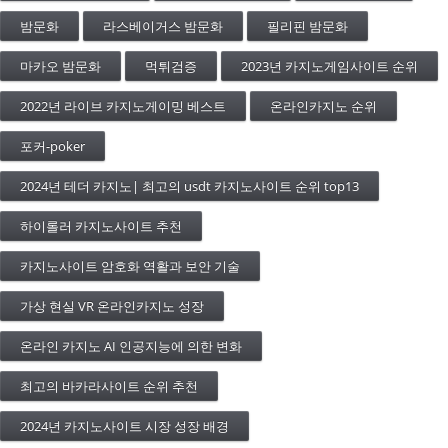
밤문화
라스베이거스 밤문화
필리핀 밤문화
마카오 밤문화
먹튀검증
2023년 카지노게임사이트 순위
2022년 라이브 카지노게이밍 베스트
온라인카지노 순위
포커-poker
2024년 테더 카지노| 최고의 usdt 카지노사이트 순위 top13
하이롤러 카지노사이트 추천
카지노사이트 암호화 역활과 보안 기술
가상 현실 VR 온라인카지노 성장
온라인 카지노 AI 인공지능에 의한 변화
최고의 바카라사이트 순위 추천
2024년 카지노사이트 시장 성장 배경