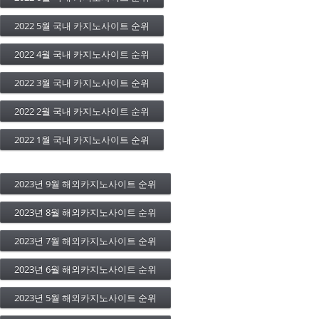
2022 5월 국내 카지노사이트 순위
2022 4월 국내 카지노사이트 순위
2022 3월 국내 카지노사이트 순위
2022 2월 국내 카지노사이트 순위
2022 1월 국내 카지노사이트 순위
2023년 9월 해외카지노사이트 순위
2023년 8월 해외카지노사이트 순위
2023년 7월 해외카지노사이트 순위
2023년 6월 해외카지노사이트 순위
2023년 5월 해외카지노사이트 순위