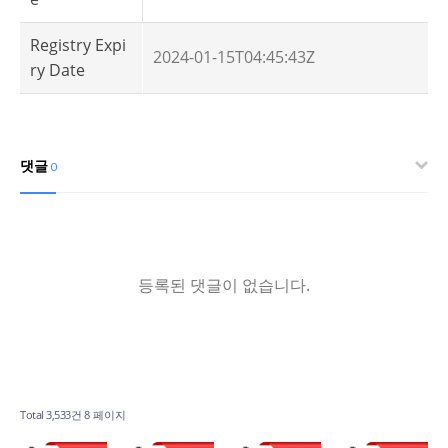
Registry Expi
2024-01-15T04:45:43Z
ry Date
댓글
0
등록된 댓글이 없습니다.
Total 3,533건
8 페이지