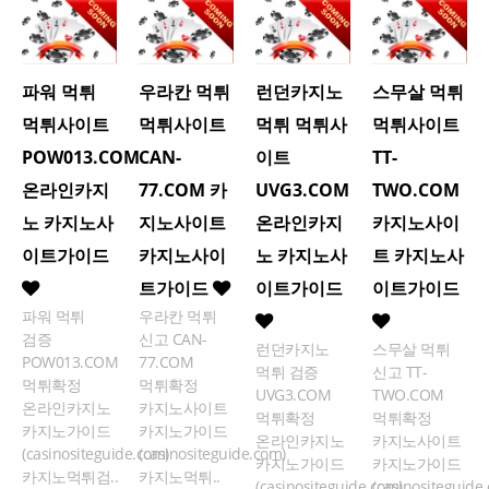
파워 먹튀
우라칸 먹튀
런던카지노
스무살 먹튀
먹튀사이트
먹튀사이트
먹튀 먹튀사
먹튀사이트
POW013.COM
CAN-
이트
TT-
온라인카지
77.COM 카
UVG3.COM
TWO.COM
노 카지노사
지노사이트
온라인카지
카지노사이
이트가이드
카지노사이
노 카지노사
트 카지노사
트가이드
이트가이드
이트가이드
파워 먹튀
우라칸 먹튀
검증
신고 CAN-
런던카지노
스무살 먹튀
POW013.COM
77.COM
먹튀 검증
신고 TT-
먹튀확정
먹튀확정
UVG3.COM
TWO.COM
온라인카지노
카지노사이트
먹튀확정
먹튀확정
카지노가이드
카지노가이드
온라인카지노
카지노사이트
(casinositeguide.com)
(casinositeguide.com)
카지노가이드
카지노가이드
카지노먹튀검..
카지노먹튀..
(casinositeguide.com)
(casinositeguide