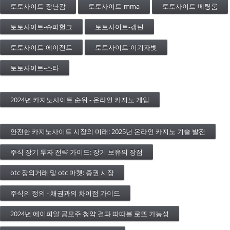
토토사이트-장난감
토토사이트-mma
토토사이트-베팅룸
토토사이트-슈퍼헐크
토토사이트-캡틴
토토사이트-에이전트
토토사이트-이기자벳
토토사이트-스타
2024년 카지노사이트 순위 - 온라인 카지노 게임
안전한 카지노사이트 시장의 미래: 2025년 온라인 카지노 기술 발전
주식 장기 투자 전략 가이드: 장기 보유의 장점
otc 장외거래 및 otc 마켓: 증권 시장
주식의 정의 - 채권과의 차이점 가이드
2024년 에이피알 공모주 청약 결과 따따블 로또 가능성