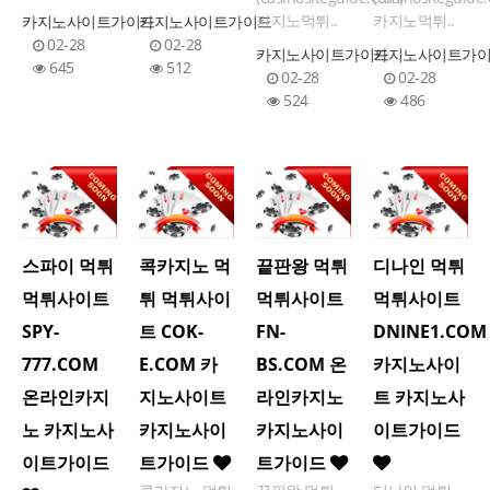
카지노먹튀..
카지노먹튀..
카지노사이트가이드
카지노사이트가이드
02-28
02-28
카지노사이트가이드
카지노사이트가
645
512
02-28
02-28
524
486
스파이 먹튀
콕카지노 먹
끝판왕 먹튀
디나인 먹튀
먹튀사이트
튀 먹튀사이
먹튀사이트
먹튀사이트
SPY-
트 COK-
FN-
DNINE1.COM
777.COM
E.COM 카
BS.COM 온
카지노사이
온라인카지
지노사이트
라인카지노
트 카지노사
노 카지노사
카지노사이
카지노사이
이트가이드
이트가이드
트가이드
트가이드