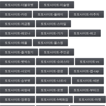
토토사이트-더블유벳
토토사이트-미슐랭
토토사이트-카린
토토사이트-플레이
토토사이트-마추자
토토사이트-저금통
토토사이트-스마일
토토사이트-레모나
토토사이트-기가
토토사이트-레고
토토사이트-애플
토토사이트-풀스윙
토토사이트-즐겨찾기
토토사이트-주인공
토토사이트-벳박스
토토사이트-슈퍼스타
토토사이트-vs
토토사이트-샤오미
토토사이트-윈윈
토토사이트-캡-cap
토토사이트-승부벳
토토사이트-나르샤
토토사이트-세븐
토토사이트-파랑새
토토사이트-로켓
토토사이트-부띠끄
토토사이트-정류장
토토사이트-h백화점
토토사이트-마켓