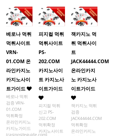
베로나 먹튀
피지컬 먹튀
잭카지노 먹
먹튀사이트
먹튀사이트
튀 먹튀사이
VRN-
PS-
트
01.COM 온
202.COM
JACK44444.COM
라인카지노
카지노사이
온라인카지
카지노사이
트 카지노사
노 카지노사
트가이드
이트가이드
이트가이드
베로나 먹튀
검증 VRN-
피지컬 먹튀
잭카지노 먹튀
01.COM
신고 PS-
검증
먹튀확정
202.COM
JACK44444.COM
온라인카지노
먹튀확정
먹튀확정
카지노가이드
카지노사이트
온라인카지노
(casinositeguide.com)